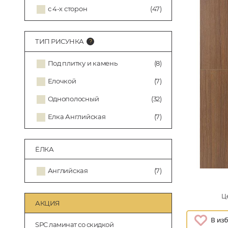
с 4-х сторон
(47)
ТИП РИСУНКА
Под плитку и камень
(8)
Елочкой
(7)
Однополосный
(32)
Елка Английская
(7)
ЁЛКА
Английская
(7)
Це
АКЦИЯ
SPC ламинат со скидкой