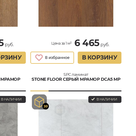
5
6 465
Цена за 1 м²
руб.
руб.
ОРЗИНУ
В КОРЗИНУ
SPC ламинат
 МРАМОР
STONE FLOOR СЕРЫЙ МРАМОР DCA5 MP
В НАЛИЧИИ
В НАЛИЧИИ