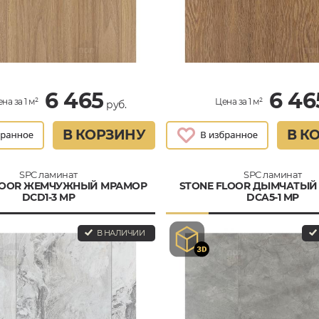
6 465
6 46
на за 1 м²
Цена за 1 м²
руб.
В КОРЗИНУ
В К
SPC ламинат
SPC ламинат
LOOR ЖЕМЧУЖНЫЙ МРАМОР
STONE FLOOR ДЫМЧАТЫЙ
DCD1-3 MP
DCA5-1 MP
В НАЛИЧИИ