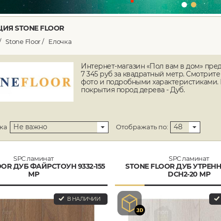
ИЯ STONE FLOOR
Stone Floor
Елочка
Интернет-магазин «Пол вам в дом» предл
7 345 руб за квадратный метр. Смотрите
фото и подробными характеристиками. М
покрытия пород дерева - Дуб.
Не важно
48
ка
Отображать по:
SPC ламинат
SPC ламинат
OR ДУБ ФАЙРСТОУН 9332-155
STONE FLOOR ДУБ УТРЕН
MР
DCH2-20 MР
В НАЛИЧИИ