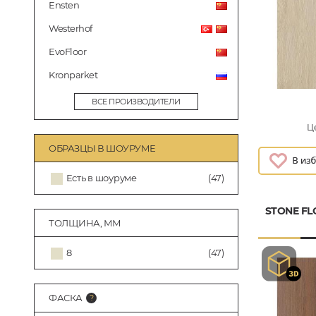
Ensten
Westerhof
EvoFloor
Kronparket
ВСЕ ПРОИЗВОДИТЕЛИ
Це
ОБРАЗЦЫ В ШОУРУМЕ
Есть в шоуруме
(47)
STONE FL
ТОЛЩИНА, ММ
8
(47)
ФАСКА