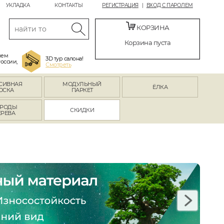
УКЛАДКА
КОНТАКТЫ
РЕГИСТРАЦИЯ
ВХОД С ПАРОЛЕМ
КОРЗИНА
Корзина пуста
яем
3D тур салона!
России,
Смотреть
СИВНАЯ
МОДУЛЬНЫЙ
ЁЛКА
ОСКА
ПАРКЕТ
РОДЫ
СКИДКИ
ЕРЕВА