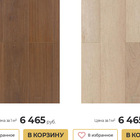
6 465
6 46
на за 1 м²
Цена за 1 м²
руб.
В КОРЗИНУ
В К