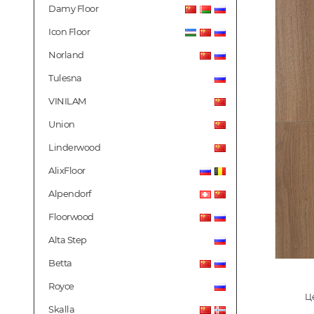
Damy Floor
Icon Floor
Norland
Tulesna
VINILAM
Union
Linderwood
AlixFloor
Alpendorf
Floorwood
Alta Step
Betta
Royce
Це
Skalla