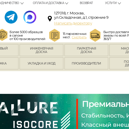
УДНИЧЕСТВО
ОПЛАТА И ДОСТАВКА
ВОЗВРАТ
УСЛУГИ
127018, г. Москва,
ул.Складочная, д.1, строение 9
Написать директору
Более 5000 образцов
Быстро доставл
15 парковочных
в салоне
заказы по всей 
мест.
Смотреть
от 100 производителей
365/7
ОВЫЙ
ИНЖЕНЕРНАЯ
ПАРКЕТНАЯ
МАС
Л
ДОСКА
ДОСКА
Д
ПО
ЖКА
УКЛАДКА И УХОД
ПРОИЗВОДИТЕЛИ
Д