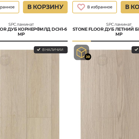
В КОРЗИНУ
В К
SPC ламинат
SPC ламинат
OOR ДУБ КОРНЕРФИЛД DCH1-6
STONE FLOOR ДУБ ЛЕТНИЙ БР
MР
MР
В НАЛИЧИИ