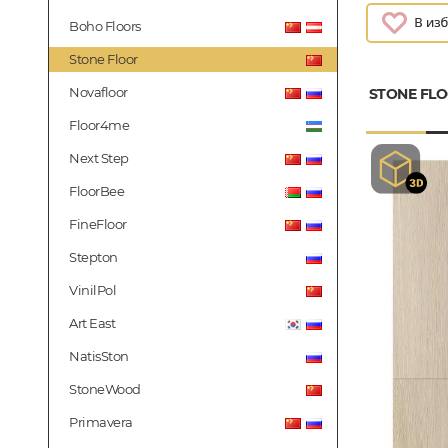
Boho Floors
Stone Floor
Novafloor
STONE FL
Floor4me
Next Step
FloorBee
FineFloor
Stepton
VinilPol
Art East
NatisSton
StoneWood
Primavera