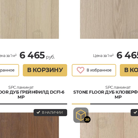
6 465
6 46
на за 1 м²
Цена за 1 м²
руб.
В КОРЗИНУ
В К
SPC ламинат
SPC ламинат
OOR ДУБ ГРЕЙНФИЛД DCF1-6
STONE FLOOR ДУБ КЛОВЕРФ
MР
MР
В НАЛИЧИИ