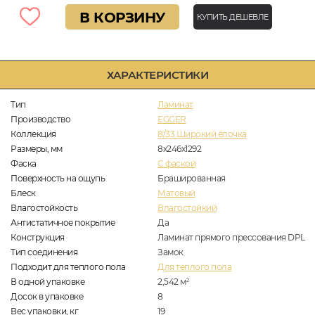
В КОРЗИНУ
КУПИТЬ ДЕШЕВЛЕ
ХАРАКТЕРИСТИКИ
Тип
Ламинат
Производство
EGGER
Коллекция
8/33 Широкий ёлочка
Размеры, мм
8х246х1292
Фаска
C фаской
Поверхность на ощупь
Брашированная
Блеск
Матовый
Влагостойкость
Влагостойкий
Антистатичное покрытие
Да
Конструкция
Ламинат прямого прессования DPL
Тип соединения
Замок
Подходит для теплого пола
Для теплого пола
В одной упаковке
2,542
м
2
Досок в упаковке
8
Вес упаковки, кг
19