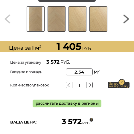
1 405
Цена за 1 м²
РУБ.
3 572
РУБ.
Цена за упаковку
м
2
Введите площадь
Запас
Количество упаковок
на подрезку
рассчитать доставку в регионы
3 572
ВАША ЦЕНА:
РУБ.