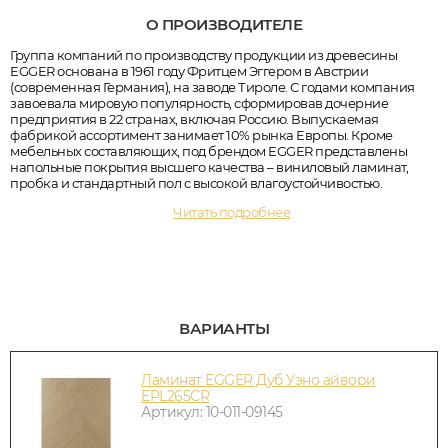
О ПРОИЗВОДИТЕЛЕ
Группа компаний по производству продукции из древесины
EGGER основана в 1961 году Фритцем Эггером в Австрии
(современная Германия), на заводе Тироле. С годами компания
завоевала мировую популярность, сформировав дочерние
предприятия в 22 странах, включая Россию. Выпускаемая
фабрикой ассортимент занимает 10% рынка Европы. Кроме
мебельных составляющих, под брендом EGGER представлены
напольные покрытия высшего качества – виниловый ламинат,
пробка и стандартный пол с высокой влагоустойчивостью.
Читать подробнее
ВАРИАНТЫ
Ламинат EGGER Дуб Уэно айвори
EPL265CR
Артикул: 10-011-09145