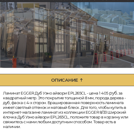
ОПИСАНИЕ
руб.
Ламинат EGGER Дуб Уэно айвори EPL265CL - цена 1 405
за
квадратный метр. Это покрытие толщиной 8 мм, порода дерева -
дуб, фаска с 4-х сторон. Брашированная поверхность ламината
имеет светлый оттенок и матовый блеск. Для того, чтобы купить в
интернет-магазине ламинат из коллекции EGGER 8/33 Широкий
ёлочка Дуб Уэно айвори EPL265CL, положите товар в корзину или
свяжитесь с нами любым доступным способом. Товар есть в
наличии.