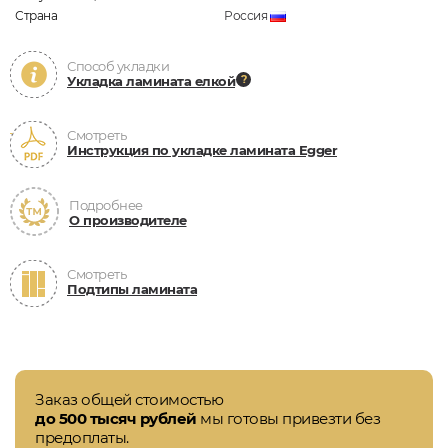
Страна
Россия
Способ укладки
Укладка ламината елкой
Смотреть
Инструкция по укладке ламината Egger
Подробнее
О производителе
Смотреть
Подтипы ламината
Заказ общей стоимостью
до 500 тысяч рублей
мы готовы привезти без
предоплаты.