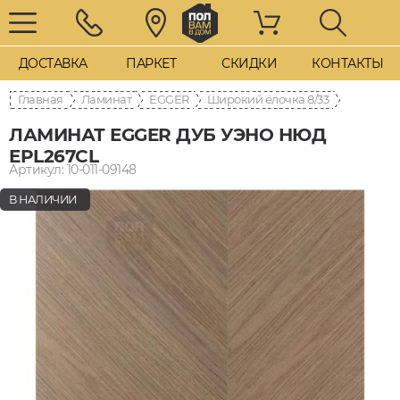
ДОСТАВКА
ПАРКЕТ
СКИДКИ
КОНТАКТЫ
Главная
Ламинат
EGGER
8/33 Широкий ёлочка
ЛАМИНАТ EGGER ДУБ УЭНО НЮД
EPL267CL
Артикул: 10-011-09148
В НАЛИЧИИ