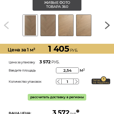
ЖИВЫЕ ФОТО
ТОВАРА 360
1 405
Цена за 1 м²
РУБ.
3 572
РУБ.
Цена за упаковку
м
2
Введите площадь
Запас
Количество упаковок
на подрезку
рассчитать доставку в регионы
3 572
ВАША ЦЕНА:
РУБ.