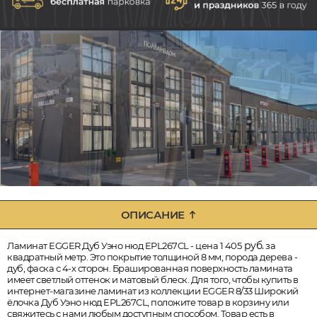
ОПИСАНИЕ
руб.
Ламинат EGGER Дуб Уэно нюд EPL267CL - цена 1 405
за
квадратный метр. Это покрытие толщиной 8 мм, порода дерева -
дуб, фаска с 4-х сторон. Брашированная поверхность ламината
имеет светлый оттенок и матовый блеск. Для того, чтобы купить в
интернет-магазине ламинат из коллекции EGGER 8/33 Широкий
ёлочка Дуб Уэно нюд EPL267CL, положите товар в корзину или
свяжитесь с нами любым доступным способом. Товар есть в