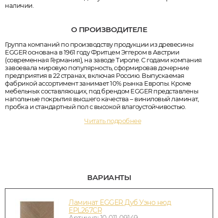
наличии.
О ПРОИЗВОДИТЕЛЕ
Группа компаний по производству продукции из древесины
EGGER основана в 1961 году Фритцем Эггером в Австрии
(современная Германия), на заводе Тироле. С годами компания
завоевала мировую популярность, сформировав дочерние
предприятия в 22 странах, включая Россию. Выпускаемая
фабрикой ассортимент занимает 10% рынка Европы. Кроме
мебельных составляющих, под брендом EGGER представлены
напольные покрытия высшего качества – виниловый ламинат,
пробка и стандартный пол с высокой влагоустойчивостью.
Читать подробнее
ВАРИАНТЫ
Ламинат EGGER Дуб Уэно нюд
EPL267CR
Артикул: 10-011-09149