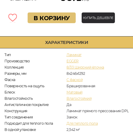
В КОРЗИНУ
КУПИТЬ ДЕШЕВЛЕ
ХАРАКТЕРИСТИКИ
Тип
Ламинат
Производство
EGGER
Коллекция
8/33 Широкий ёлочка
Размеры, мм
8х246х1292
Фаска
C фаской
Поверхность на ощупь
Брашированная
Блеск
Матовый
Влагостойкость
Влагостойкий
Антистатичное покрытие
Да
Конструкция
Ламинат прямого прессования DPL
Тип соединения
Замок
Подходит для теплого пола
Для теплого пола
В одной упаковке
2,542
м
2