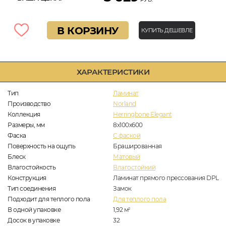
В КОРЗИНУ
КУПИТЬ ДЕШЕВЛЕ
ХАРАКТЕРИСТИКИ
Тип
Ламинат
Производство
Norland
Коллекция
Herringbone Elegant
Размеры, мм
8х100х600
Фаска
C фаской
Поверхность на ощупь
Брашированная
Блеск
Матовый
Влагостойкость
Влагостойкий
Конструкция
Ламинат прямого прессования DPL
Тип соединения
Замок
Подходит для теплого пола
Для теплого пола
В одной упаковке
1,92
м
2
Досок в упаковке
32