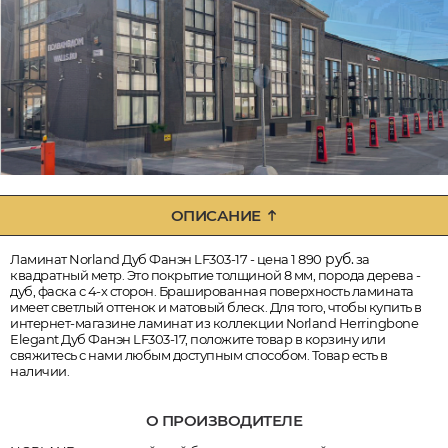
ОПИСАНИЕ
руб.
Ламинат Norland Дуб Фанэн LF303-17 - цена 1 890
за
квадратный метр. Это покрытие толщиной 8 мм, порода дерева -
дуб, фаска с 4-х сторон. Брашированная поверхность ламината
имеет светлый оттенок и матовый блеск. Для того, чтобы купить в
интернет-магазине ламинат из коллекции Norland Herringbone
Elegant Дуб Фанэн LF303-17, положите товар в корзину или
свяжитесь с нами любым доступным способом. Товар есть в
наличии.
О ПРОИЗВОДИТЕЛЕ