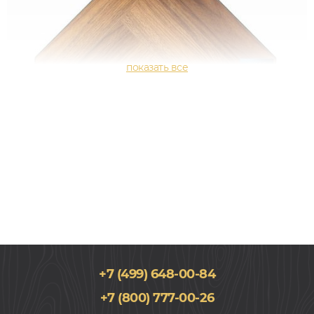
+7 (499) 648-00-84
100x600, 8мм
+7 (800) 777-00-26
33 класс, Орех, Елочкой, Елка Английская, Влагостойкий