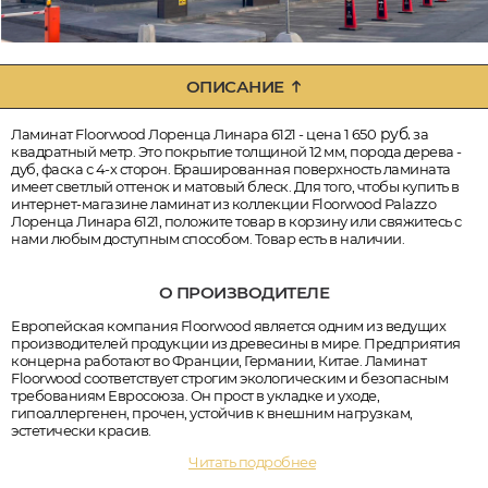
ОПИСАНИЕ
руб.
Ламинат Floorwood Лоренца Линара 6121 - цена 1 650
за
квадратный метр. Это покрытие толщиной 12 мм, порода дерева -
дуб, фаска с 4-х сторон. Брашированная поверхность ламината
имеет светлый оттенок и матовый блеск. Для того, чтобы купить в
интернет-магазине ламинат из коллекции Floorwood Palazzo
Лоренца Линара 6121, положите товар в корзину или свяжитесь с
нами любым доступным способом. Товар есть в наличии.
О ПРОИЗВОДИТЕЛЕ
Европейская компания Floorwood является одним из ведущих
производителей продукции из древесины в мире. Предприятия
концерна работают во Франции, Германии, Китае. Ламинат
Floorwood соответствует строгим экологическим и безопасным
требованиям Евросоюза. Он прост в укладке и уходе,
гипоаллергенен, прочен, устойчив к внешним нагрузкам,
эстетически красив.
Читать подробнее