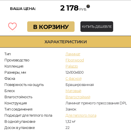
2 178
ВАША ЦЕНА:
РУБ.
В КОРЗИНУ
КУПИТЬ ДЕШЕВЛЕ
ХАРАКТЕРИСТИКИ
Тип
Ламинат
Производство
Floorwood
Коллекция
Palazzo
Размеры, мм
12х100х600
Фаска
C фаской
Поверхность на ощупь
Брашированная
Блеск
Матовый
Влагостойкость
Влагостойкий
Конструкция
Ламинат прямого прессования DPL
Тип соединения
Замок
Подходит для теплого пола
Для теплого пола
В одной упаковке
1,32
м
2
Досок в упаковке
22