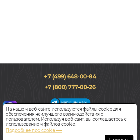
+7 (499) 648-00-84
147x1218, 8мм
+7 (800) 777-00-26
34 класс, Дуб, Однополосный, Влагостойкий
1 650
руб.
Цена за 1 м²
На нашем веб-сайте используются файлы cookie для
обеспечения наилучшего взаимодействия с
График работы салона
пользователем. Используя веб-сайт, вы соглашаетесь с
БЫСТРЫЙ ЗАКАЗ
КУПИТЬ
Пн-Вс с 09:00 до 21:00
использованием файлов cookie.
Наш адрес:
127018, г. Москва,
Подробнее про cookie ⟶
ул.Складочная, д.1, строение 9
Ламинат
Принять