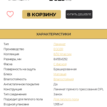
В КОРЗИНУ
КУПИТЬ ДЕШЕВЛЕ
ХАРАКТЕРИСТИКИ
Тип
Ламинат
Производство
EGGER
Коллекция
8/32 Классик
Размеры, мм
8х193х1292
Фаска
C фаской
Поверхность на ощупь
Брашированная
Блеск
Матовый
Влагостойкость
Влагостойкий
Антистатичное покрытие
Да
Конструкция
Ламинат прямого прессования DPL
Тип соединения
Замок
Подходит для теплого пола
Для теплого пола
В одной упаковке
1,995
м
2