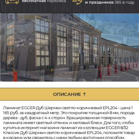
ОПИСАНИЕ
Ламинат EGGER Дуб Шерман светло-коричневый EPL204 - цена 1
руб.
165
за квадратный метр. Это покрытие толщиной 8 мм, порода
дерева - дуб, фаска с 4-х сторон. Брашированная поверхность
ламината имеет светлый оттенок и матовый блеск. Для того, чтобы
купить в интернет-магазине ламинат из коллекции EGGER 8/32
Классик Дуб Шерман светло-коричневый EPL204, положите товар
в корзину или свяжитесь с нами любым доступным способом.