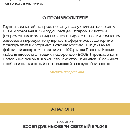
Товар есть в наличии.
О ПРОИЗВОДИТЕЛЕ
Группа компаний по производству продукции из древесины
EGGER основана в 1961 году Фритцем Эггером в Австрии
(современная Германия), на заводе Тироле. С годами компания
завоевала мировую популярность, сформировав дочерние
предприятия в 22 странах, включая Россию. Выпускаемая
фабрикой ассортимент занимает 10% рынка Европы. Кроме
мебельных составляющих, под брендом EGGER представлены
напольные покрытия высшего качества – виниловый ламинат,
пробка и стандартный пол с высокой влагоустойчивостью.
Читать подробнее
АНАЛОГИ
Ламинат
EGGER ДУБ НЬЮБЕРИ СВЕТЛЫЙ EPL046