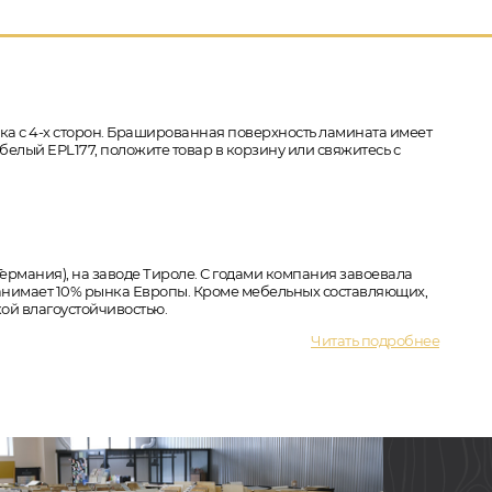
ска с 4-х сторон. Брашированная поверхность ламината имеет
 белый EPL177, положите товар в корзину или свяжитесь с
ермания), на заводе Тироле. С годами компания завоевала
анимает 10% рынка Европы. Кроме мебельных составляющих,
ой влагоустойчивостью.
Читать подробнее