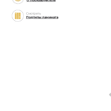
О производителе
Смотреть
Подтипы ламината