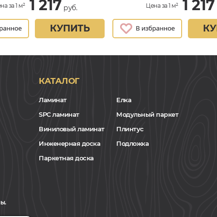
1 217
1 217
на за 1 м²
Цена за 1 м²
руб.
КУПИТЬ
КУ
КАТАЛОГ
Ламинат
Елка
SPC ламинат
Модульный паркет
Виниловый ламинат
Плинтус
Инженерная доска
Подложка
Паркетная доска
ы.