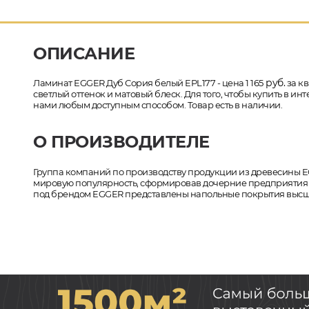
ОПИСАНИЕ
руб.
Ламинат EGGER Дуб Сория белый EPL177 - цена 1 165
за кв
светлый оттенок и матовый блеск. Для того, чтобы купить в и
нами любым доступным способом. Товар есть в наличии.
О ПРОИЗВОДИТЕЛЕ
Группа компаний по производству продукции из древесины EG
мировую популярность, сформировав дочерние предприятия в
под брендом EGGER представлены напольные покрытия высшег