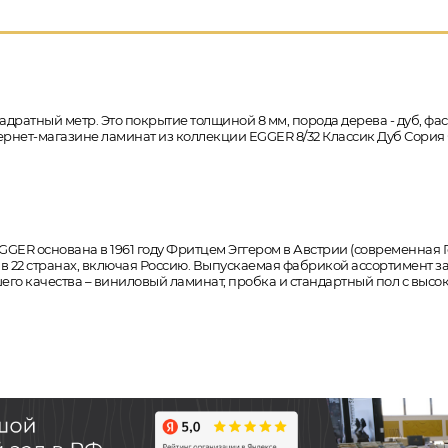
адратный метр. Это покрытие толщиной 8 мм, порода дерева - дуб, фа
нтернет-магазине ламинат из коллекции EGGER 8/32 Классик Дуб Сория
GER основана в 1961 году Фритцем Эггером в Австрии (современная Г
 22 странах, включая Россию. Выпускаемая фабрикой ассортимент з
о качества – виниловый ламинат, пробка и стандартный пол с высок