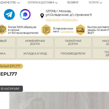
УДНИЧЕСТВО
ОПЛАТА И ДОСТАВКА
ВОЗВРАТ
УСЛУГИ
127018, г. Москва,
ул.Складочная, д.1, строение 9
Написать директору
Более 5000 образцов
Быстро доставл
15 парковочных
в салоне
заказы по всей 
мест.
Смотреть
от 100 производителей
365/7
ОВЫЙ
ИНЖЕНЕРНАЯ
ПАРКЕТНАЯ
МАС
Л
ДОСКА
ДОСКА
Д
ПО
ЖКА
УКЛАДКА И УХОД
ПРОИЗВОДИТЕЛИ
Д
белый EPL177
EPL177
В НАЛИЧИИ