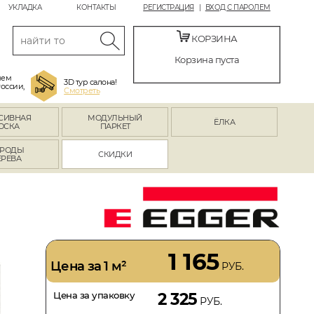
УКЛАДКА
КОНТАКТЫ
РЕГИСТРАЦИЯ
ВХОД С ПАРОЛЕМ
КОРЗИНА
Корзина пуста
яем
3D тур салона!
России,
Смотреть
СИВНАЯ
МОДУЛЬНЫЙ
ЁЛКА
ОСКА
ПАРКЕТ
РОДЫ
СКИДКИ
ЕРЕВА
1 165
Цена за 1 м²
РУБ.
Цена за упаковку
2 325
РУБ.