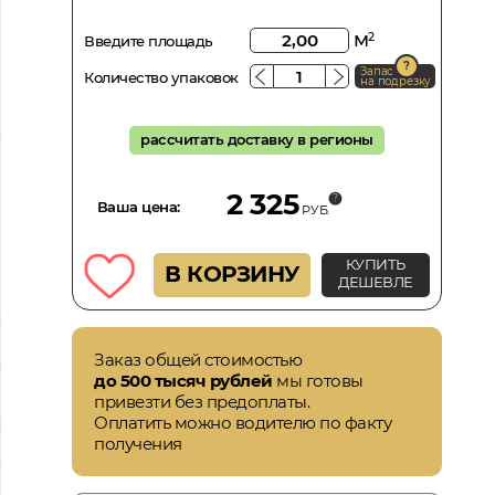
м
2
Введите площадь
Запас
Количество упаковок
на подрезку
рассчитать доставку в регионы
2 325
Ваша цена:
РУБ.
КУПИТЬ
В КОРЗИНУ
ДЕШЕВЛЕ
Заказ общей стоимостью
до 500 тысяч рублей
мы готовы
привезти без предоплаты.
Оплатить можно водителю по факту
получения