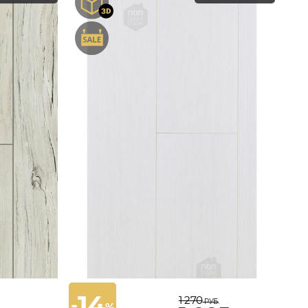
14
1 270
-
РУБ.
%