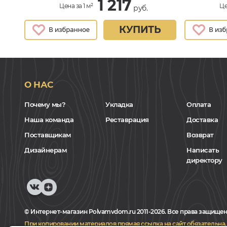
1 217
Цена за 1 м²
Це
руб.
КУПИТЬ
О НАС
Почему мы?
Укладка
Оплата
Наша команда
Реставрация
Доставка
Поставщикам
Возврат
Дизайнерам
Написать
директору
© Интернет-магазин Polvamvdom.ru 2011-2026. Все права защищен
При копировании материалов прямая ссылка на сайт обязательна
.