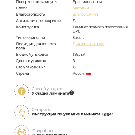
Поверхность на ощупь
Брашированная
Блеск
Матовый
Влагостойкость
Влагостойкий
Антистатичное покрытие
Да
Конструкция
Ламинат прямого прессования
DPL
Тип соединения
Замок
Подходит для теплого
Для теплого пола
пола
В одной упаковке
1,995
м
2
Досок в упаковке
8
Вес упаковки, кг
15
Страна
Россия
Способ укладки
Укладка ламината
Смотреть
Инструкция по укладке ламината Egger
Подробнее