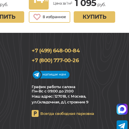
1 095
Цена за 1 м²
руб.
руб.
ПИТЬ
КУПИТЬ
+7 (499) 648-00-84
+7 (800) 777-00-26
График работы салона
Пн-Вс с 09:00 до 21:00
Наш адрес:
127018, г. Москва,
ул.Складочная, д.1, строение 9
Всегда свободная парковка