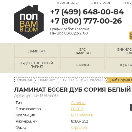
КОМПАНИЯ
О ШОУ-РУМЕ
СОТР
+7 (499) 648-00-84
+7 (800) 777-00-26
График работы салона
Пн-Вс с 09:00 до 21:00
SPC
ВИНИЛ
ЛАМИНАТ
ЛАМИНАТ
ПО
ХУДОЖЕСТВЕННЫЙ
ПЛИНТУС
ПОДЛО
ПАРКЕТ
Главная
Ламинат
EGGER
8/32 Классик
Дуб Сория 
ЛАМИНАТ EGGER ДУБ СОРИЯ БЕЛЫЙ 
Артикул: 10-010-03570
Тип
Ламинат
Производство
EGGER
Коллекция
8/32 Классик
Размеры, мм
8х193х1292
Фаска
C фаской