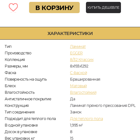
В КОРЗИНУ
КУПИТЬ ДЕШЕВЛЕ
ХАРАКТЕРИСТИКИ
Тип
Ламинат
Производство
EGGER
Коллекция
8/32 Классик
Размеры, мм
8х193х1292
Фаска
C фаской
Поверхность на ощупь
Брашированная
Блеск
Матовый
Влагостойкость
Влагостойкий
Антистатичное покрытие
Да
Конструкция
Ламинат прямого прессования DPL
Тип соединения
Замок
Подходит для теплого пола
Для теплого пола
В одной упаковке
1,995
м
2
Досок в упаковке
8
Вес упаковки, кг
15