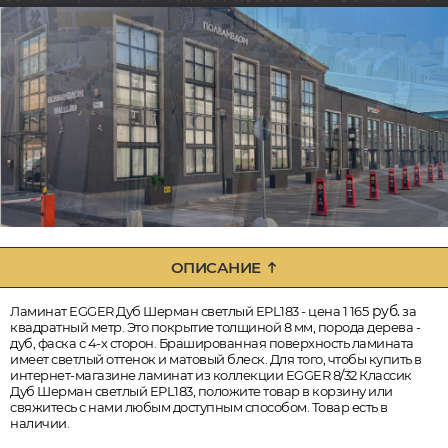
ОПИСАНИЕ
руб.
Ламинат EGGER Дуб Шерман светлый EPL183 - цена 1 165
за
квадратный метр. Это покрытие толщиной 8 мм, порода дерева -
дуб, фаска с 4-х сторон. Брашированная поверхность ламината
имеет светлый оттенок и матовый блеск. Для того, чтобы купить в
интернет-магазине ламинат из коллекции EGGER 8/32 Классик
Дуб Шерман светлый EPL183, положите товар в корзину или
свяжитесь с нами любым доступным способом. Товар есть в
наличии.