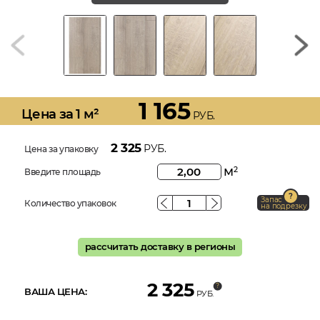
1 165
Цена за 1 м²
РУБ.
2 325
РУБ.
Цена за упаковку
м
2
Введите площадь
Запас
Количество упаковок
на подрезку
рассчитать доставку в регионы
2 325
ВАША ЦЕНА:
РУБ.