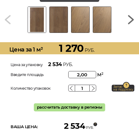
1 270
Цена за 1 м²
РУБ.
2 534
РУБ.
Цена за упаковку
м
2
Введите площадь
Запас
Количество упаковок
на подрезку
рассчитать доставку в регионы
2 534
ВАША ЦЕНА:
РУБ.