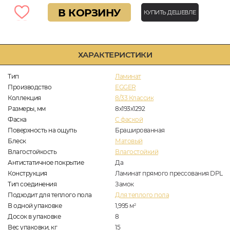
В КОРЗИНУ
КУПИТЬ ДЕШЕВЛЕ
ХАРАКТЕРИСТИКИ
Тип
Ламинат
Производство
EGGER
Коллекция
8/33 Классик
Размеры, мм
8х193х1292
Фаска
C фаской
Поверхность на ощупь
Брашированная
Блеск
Матовый
Влагостойкость
Влагостойкий
Антистатичное покрытие
Да
Конструкция
Ламинат прямого прессования DPL
Тип соединения
Замок
Подходит для теплого пола
Для теплого пола
В одной упаковке
1,995
м
2
Досок в упаковке
8
Вес упаковки, кг
15