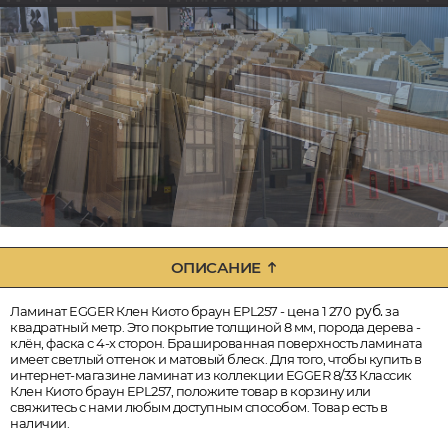
ОПИСАНИЕ
руб.
Ламинат EGGER Клен Киото браун EPL257 - цена 1 270
за
квадратный метр. Это покрытие толщиной 8 мм, порода дерева -
клён, фаска с 4-х сторон. Брашированная поверхность ламината
имеет светлый оттенок и матовый блеск. Для того, чтобы купить в
интернет-магазине ламинат из коллекции EGGER 8/33 Классик
Клен Киото браун EPL257, положите товар в корзину или
свяжитесь с нами любым доступным способом. Товар есть в
наличии.