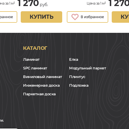
1 270
1 27
на за 1 м²
Цена за 1 м²
руб.
КУПИТЬ
КУ
КАТАЛОГ
Ламинат
Елка
SPC ламинат
Модульный паркет
Виниловый ламинат
Плинтус
Инженерная доска
Подложка
Паркетная доска
ы.