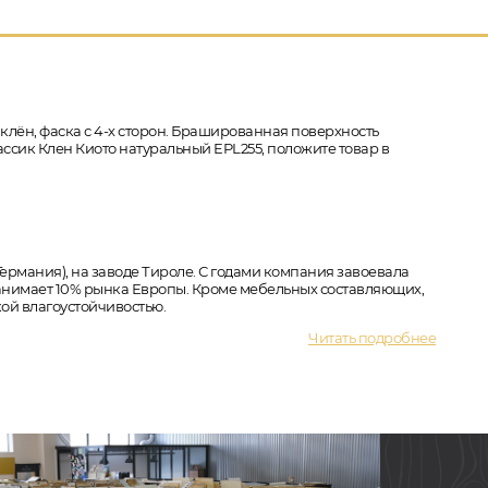
 клён, фаска с 4-х сторон. Брашированная поверхность
ассик Клен Киото натуральный EPL255, положите товар в
ермания), на заводе Тироле. С годами компания завоевала
анимает 10% рынка Европы. Кроме мебельных составляющих,
ой влагоустойчивостью.
Читать подробнее