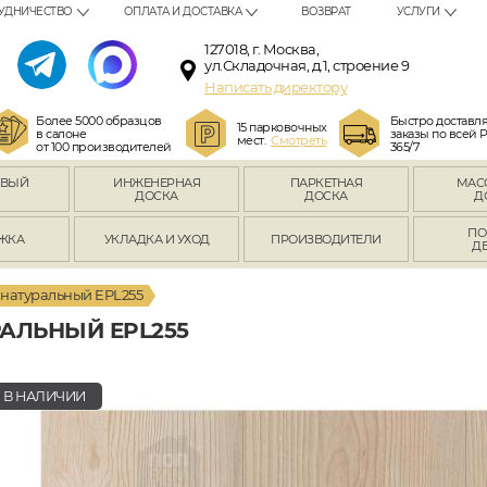
УДНИЧЕСТВО
ОПЛАТА И ДОСТАВКА
ВОЗВРАТ
УСЛУГИ
127018, г. Москва,
ул.Складочная, д.1, строение 9
Написать директору
Более 5000 образцов
Быстро доставл
15 парковочных
в салоне
заказы по всей 
мест.
Смотреть
от 100 производителей
365/7
ОВЫЙ
ИНЖЕНЕРНАЯ
ПАРКЕТНАЯ
МАС
Л
ДОСКА
ДОСКА
Д
ПО
ЖКА
УКЛАДКА И УХОД
ПРОИЗВОДИТЕЛИ
Д
 натуральный EPL255
РАЛЬНЫЙ EPL255
В НАЛИЧИИ