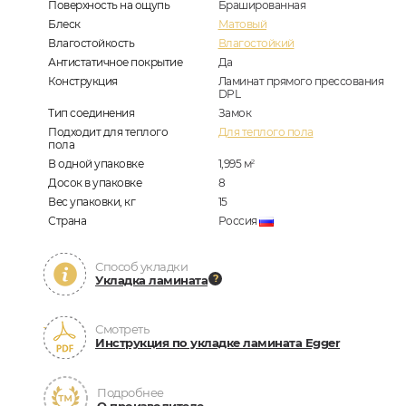
Поверхность на ощупь
Брашированная
Блеск
Матовый
Влагостойкость
Влагостойкий
Антистатичное покрытие
Да
Конструкция
Ламинат прямого прессования
DPL
Тип соединения
Замок
Подходит для теплого
Для теплого пола
пола
В одной упаковке
1,995
м
2
Досок в упаковке
8
Вес упаковки, кг
15
Страна
Россия
Способ укладки
Укладка ламината
Смотреть
Инструкция по укладке ламината Egger
Подробнее