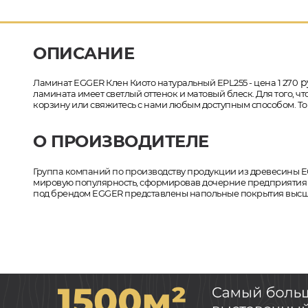
ОПИСАНИЕ
р
Ламинат EGGER Клен Киото натуральный EPL255 - цена 1 270
ламината имеет светлый оттенок и матовый блеск. Для того, ч
корзину или свяжитесь с нами любым доступным способом. Тов
О ПРОИЗВОДИТЕЛЕ
Группа компаний по производству продукции из древесины EG
мировую популярность, сформировав дочерние предприятия в
под брендом EGGER представлены напольные покрытия высшег