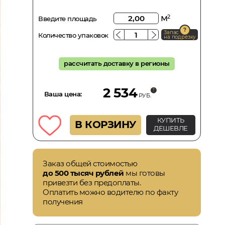
м
2
Введите площадь
Запас
Количество упаковок
на подрезку
рассчитать доставку в регионы
2 534
Ваша цена:
РУБ.
КУПИТЬ
В КОРЗИНУ
ДЕШЕВЛЕ
Заказ общей стоимостью
до 500 тысяч рублей
мы готовы
привезти без предоплаты.
Оплатить можно водителю по факту
получения