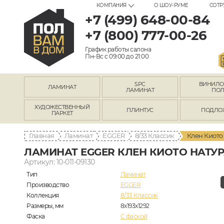
КОМПАНИЯ
О ШОУ-РУМЕ
СОТР
+7 (499) 648-00-84
+7 (800) 777-00-26
График работы салона
Пн-Вс с 09:00 до 21:00
SPC
ВИНИЛ
ЛАМИНАТ
ЛАМИНАТ
ПО
ХУДОЖЕСТВЕННЫЙ
ПЛИНТУС
ПОДЛО
ПАРКЕТ
Главная
Ламинат
EGGER
8/33 Классик
Клен Киото
ЛАМИНАТ EGGER КЛЕН КИОТО НАТУ
Артикул: 10-011-09130
Тип
Ламинат
Производство
EGGER
Коллекция
8/33 Классик
Размеры, мм
8х193х1292
Фаска
C фаской