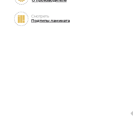
О производителе
Смотреть
Подтипы ламината