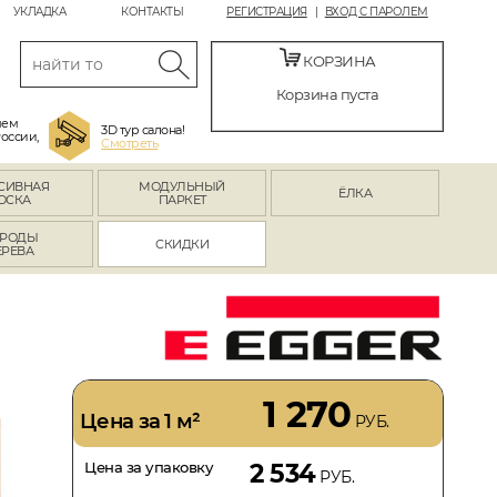
УКЛАДКА
КОНТАКТЫ
РЕГИСТРАЦИЯ
ВХОД С ПАРОЛЕМ
КОРЗИНА
Корзина пуста
яем
3D тур салона!
России,
Смотреть
СИВНАЯ
МОДУЛЬНЫЙ
ЁЛКА
ОСКА
ПАРКЕТ
РОДЫ
СКИДКИ
ЕРЕВА
1 270
Цена за 1 м²
РУБ.
Цена за упаковку
2 534
РУБ.