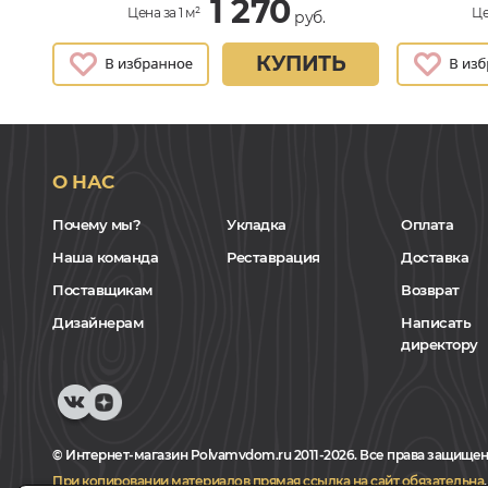
1 270
Цена за 1 м²
Це
руб.
КУПИТЬ
О НАС
Почему мы?
Укладка
Оплата
Наша команда
Реставрация
Доставка
Поставщикам
Возврат
Дизайнерам
Написать
директору
© Интернет-магазин Polvamvdom.ru 2011-2026. Все права защищен
При копировании материалов прямая ссылка на сайт обязательна
.