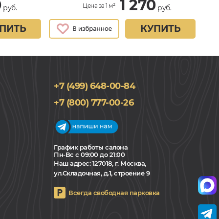
0
1 270
Цена за 1 м²
руб.
руб.
ПИТЬ
КУПИТЬ
+7 (499) 648-00-84
+7 (800) 777-00-26
График работы салона
Пн-Вс с 09:00 до 21:00
Наш адрес:
127018, г. Москва,
ул.Складочная, д.1, строение 9
Всегда свободная парковка