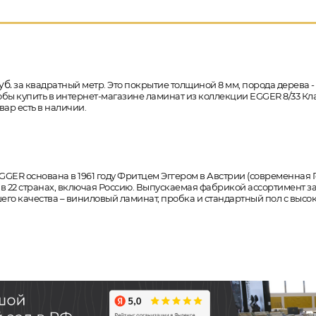
уб.
за квадратный метр. Это покрытие толщиной 8 мм, порода дерева -
тобы купить в интернет-магазине ламинат из коллекции EGGER 8/33 Кл
ар есть в наличии.
GER основана в 1961 году Фритцем Эггером в Австрии (современная Г
 22 странах, включая Россию. Выпускаемая фабрикой ассортимент з
о качества – виниловый ламинат, пробка и стандартный пол с высок