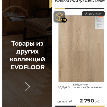
EVOFLOOR ХОУМ ДУБ АНТИК L-20092
В НАЛИЧИИ
Товары из
других
коллекций
EVOFLOOR
183x1220, 4мм
0,3, Дуб, Однополосный, Водостойкий
2 790
Цена за 1 м²
руб.