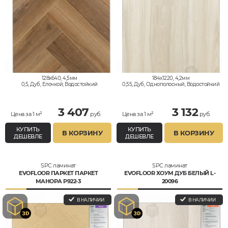
128x640, 4,5мм
184x1220, 4,2мм
0,5, Дуб, Елочкой, Водостойкий
0,55, Дуб, Однополосный, Водостойкий
3 407
3 132
Цена за 1 м²
руб.
Цена за 1 м²
руб.
КУПИТЬ
КУПИТЬ
В КОРЗИНУ
В КОРЗИНУ
ДЕШЕВЛЕ
ДЕШЕВЛЕ
SPC ламинат
SPC ламинат
EVOFLOOR ПАРКЕТ ПАРКЕТ
EVOFLOOR ХОУМ ДУБ БЕЛЫЙ L-
МАНОРА P922-3
20096
В НАЛИЧИИ
В НАЛИЧИИ