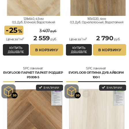
128x640, 4,5мм
183x1220, 4мм
0,5, Дуб, Елочкой, Водостойкий
0,3, Дуб, Однополосный, Водостойкий
-
25
3 407
%
руб.
2 559
2 790
Цена за 1 м²
руб.
Цена за 1 м²
руб.
КУПИТЬ
КУПИТЬ
В КОРЗИНУ
В КОРЗИНУ
ДЕШЕВЛЕ
ДЕШЕВЛЕ
SPC ламинат
SPC ламинат
EVOFLOOR ПАРКЕТ ПАРКЕТ РОДШЕР
EVOFLOOR ОПТИМА ДУБ АЙВОРИ
P3008-5
100-1
В НАЛИЧИИ
В НАЛИЧИИ