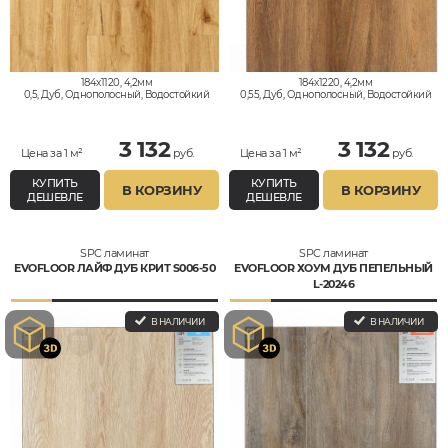
184x1120, 4,2мм
184x1220, 4,2мм
0,5, Дуб, Однополосный, Водостойкий
0,55, Дуб, Однополосный, Водостойкий
3 132
3 132
Цена за 1 м²
руб.
Цена за 1 м²
руб.
КУПИТЬ
КУПИТЬ
В КОРЗИНУ
В КОРЗИНУ
ДЕШЕВЛЕ
ДЕШЕВЛЕ
SPC ламинат
SPC ламинат
EVOFLOOR ЛАЙФ ДУБ КРИТ S006-50
EVOFLOOR ХОУМ ДУБ ПЕПЕЛЬНЫЙ
L-20246
В НАЛИЧИИ
В НАЛИЧИИ