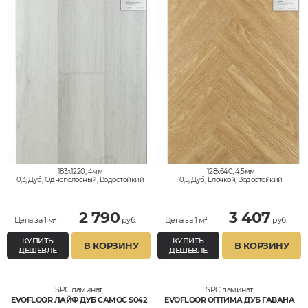
183x1220, 4мм
128x640, 4,5мм
0,3, Дуб, Однополосный, Водостойкий
0,5, Дуб, Елочкой, Водостойкий
2 790
3 407
Цена за 1 м²
руб.
Цена за 1 м²
руб.
КУПИТЬ
КУПИТЬ
В КОРЗИНУ
В КОРЗИНУ
ДЕШЕВЛЕ
ДЕШЕВЛЕ
SPC ламинат
SPC ламинат
EVOFLOOR ЛАЙФ ДУБ САМОС S042
EVOFLOOR ОПТИМА ДУБ ГАВАНА