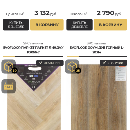
3 132
2 790
Цена за 1 м²
руб.
Цена за 1 м²
руб.
КУПИТЬ
КУПИТЬ
В КОРЗИНУ
В КОРЗИНУ
ДЕШЕВЛЕ
ДЕШЕВЛЕ
SPC ламинат
SPC ламинат
EVOFLOOR ПАРКЕТ ПАРКЕТ ЛИНДАУ
EVOFLOOR ХОУМ ДУБ ГОРНЫЙ L-
P3066-7
20314
В НАЛИЧИИ
В НАЛИЧИИ