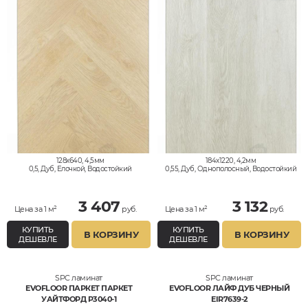
128x640, 4,5мм
184x1220, 4,2мм
0,5, Дуб, Елочкой, Водостойкий
0,55, Дуб, Однополосный, Водостойкий
3 407
3 132
Цена за 1 м²
руб.
Цена за 1 м²
руб.
КУПИТЬ
КУПИТЬ
В КОРЗИНУ
В КОРЗИНУ
ДЕШЕВЛЕ
ДЕШЕВЛЕ
SPC ламинат
SPC ламинат
EVOFLOOR ПАРКЕТ ПАРКЕТ
EVOFLOOR ЛАЙФ ДУБ ЧЕРНЫЙ
УАЙТФОРД P3040-1
EIR7639-2