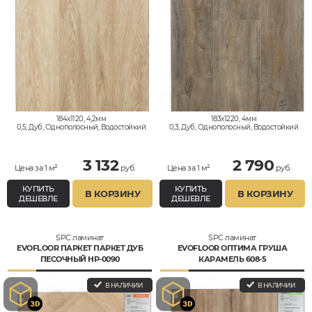
184x1120, 4,2мм
183x1220, 4мм
0,5, Дуб, Однополосный, Водостойкий
0,3, Дуб, Однополосный, Водостойкий
3 132
2 790
Цена за 1 м²
руб.
Цена за 1 м²
руб.
КУПИТЬ
КУПИТЬ
В КОРЗИНУ
В КОРЗИНУ
ДЕШЕВЛЕ
ДЕШЕВЛЕ
SPC ламинат
SPC ламинат
EVOFLOOR ПАРКЕТ ПАРКЕТ ДУБ
EVOFLOOR ОПТИМА ГРУША
ПЕСОЧНЫЙ HP-0090
КАРАМЕЛЬ 608-5
В НАЛИЧИИ
В НАЛИЧИИ