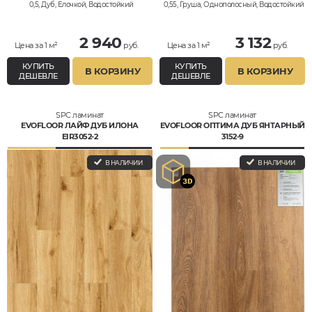
0,5, Дуб, Елочкой, Водостойкий
0,55, Груша, Однополосный, Водостойкий
2 940
3 132
Цена за 1 м²
руб.
Цена за 1 м²
руб.
КУПИТЬ
КУПИТЬ
В КОРЗИНУ
В КОРЗИНУ
ДЕШЕВЛЕ
ДЕШЕВЛЕ
SPC ламинат
SPC ламинат
EVOFLOOR ЛАЙФ ДУБ ИЛОНА
EVOFLOOR ОПТИМА ДУБ ЯНТАРНЫЙ
EIR3052-2
3152-9
В НАЛИЧИИ
В НАЛИЧИИ