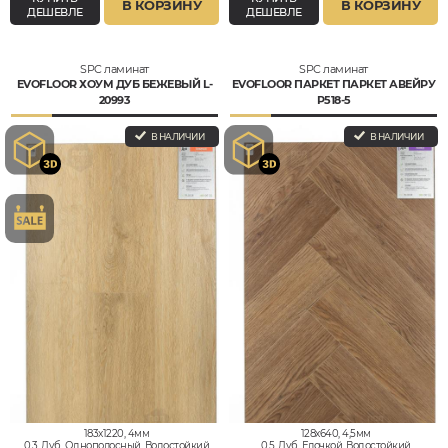
В КОРЗИНУ
В КОРЗИНУ
ДЕШЕВЛЕ
ДЕШЕВЛЕ
SPC ламинат
SPC ламинат
EVOFLOOR ХОУМ ДУБ БЕЖЕВЫЙ L-
EVOFLOOR ПАРКЕТ ПАРКЕТ АВЕЙРУ
20993
P518-5
В НАЛИЧИИ
В НАЛИЧИИ
183x1220, 4мм
128x640, 4,5мм
0,3, Дуб, Однополосный, Водостойкий
0,5, Дуб, Елочкой, Водостойкий