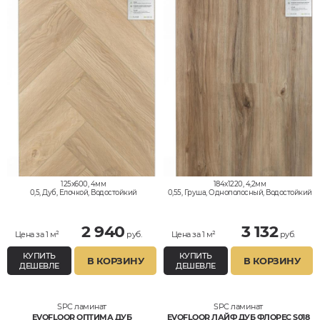
125x600, 4мм
184x1220, 4,2мм
0,5, Дуб, Елочкой, Водостойкий
0,55, Груша, Однополосный, Водостойкий
2 940
3 132
Цена за 1 м²
руб.
Цена за 1 м²
руб.
КУПИТЬ
КУПИТЬ
В КОРЗИНУ
В КОРЗИНУ
ДЕШЕВЛЕ
ДЕШЕВЛЕ
SPC ламинат
SPC ламинат
EVOFLOOR ОПТИМА ДУБ
EVOFLOOR ЛАЙФ ДУБ ФЛОРЕС S018