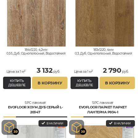
184x1220, 4,2мм
183x1220, 4мм
0,55, Дуб, Однополосный, Водостойкий
0,3, Дуб, Однополосный, Водостойкий
3 132
2 790
Цена за 1 м²
руб.
Цена за 1 м²
руб.
КУПИТЬ
КУПИТЬ
В КОРЗИНУ
В КОРЗИНУ
ДЕШЕВЛЕ
ДЕШЕВЛЕ
SPC ламинат
SPC ламинат
EVOFLOOR ХОУМ ДУБ СЕРЫЙ L-
EVOFLOOR ПАРКЕТ ПАРКЕТ
20347
ЛАНТЕРНА P934-1
В НАЛИЧИИ
В НАЛИЧИИ