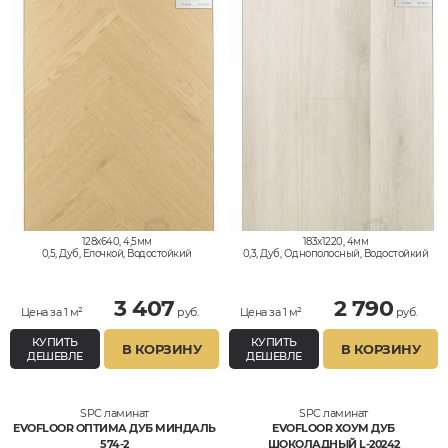
128x640, 4,5мм
183x1220, 4мм
0,5, Дуб, Елочкой, Водостойкий
0,3, Дуб, Однополосный, Водостойкий
3 407
2 790
Цена за 1 м²
руб.
Цена за 1 м²
руб.
КУПИТЬ
КУПИТЬ
В КОРЗИНУ
В КОРЗИНУ
ДЕШЕВЛЕ
ДЕШЕВЛЕ
SPC ламинат
SPC ламинат
EVOFLOOR ОПТИМА ДУБ МИНДАЛЬ
EVOFLOOR ХОУМ ДУБ
574-2
ШОКОЛАДНЫЙ L-20242