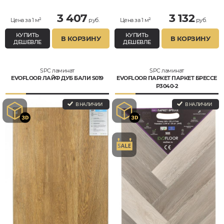
3 407
3 132
Цена за 1 м²
руб.
Цена за 1 м²
руб.
КУПИТЬ
КУПИТЬ
В КОРЗИНУ
В КОРЗИНУ
ДЕШЕВЛЕ
ДЕШЕВЛЕ
SPC ламинат
SPC ламинат
EVOFLOOR ЛАЙФ ДУБ БАЛИ S019
EVOFLOOR ПАРКЕТ ПАРКЕТ БРЕССЕ
P3040-2
В НАЛИЧИИ
В НАЛИЧИИ