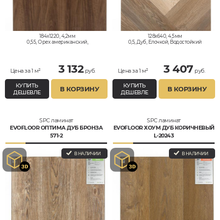
184x1220, 4,2мм
128x640, 4,5мм
0,55, Орех американский,
0,5, Дуб, Елочкой, Водостойкий
Однополосный, Водостойкий
3 132
3 407
Цена за 1 м²
руб.
Цена за 1 м²
руб.
КУПИТЬ
КУПИТЬ
В КОРЗИНУ
В КОРЗИНУ
ДЕШЕВЛЕ
ДЕШЕВЛЕ
SPC ламинат
SPC ламинат
EVOFLOOR ОПТИМА ДУБ БРОНЗА
EVOFLOOR ХОУМ ДУБ КОРИЧНЕВЫЙ
571-2
L-20243
В НАЛИЧИИ
В НАЛИЧИИ