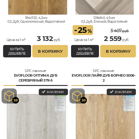
184x1120, 4,2мм
128x640, 4,5мм
0,5, Дуб, Однополосный, Водостойкий
0,5, Дуб, Елочкой, Водостойкий
-
25
3 407
%
руб.
3 132
2 559
Цена за 1 м²
руб.
Цена за 1 м²
руб.
КУПИТЬ
КУПИТЬ
В КОРЗИНУ
В КОРЗИНУ
ДЕШЕВЛЕ
ДЕШЕВЛЕ
SPC ламинат
SPC ламинат
EVOFLOOR ОПТИМА ДУБ
EVOFLOOR ЛАЙФ ДУБ БОРНЕО S006-
СЕРЕБРЯНЫЙ 579-5
2
В НАЛИЧИИ
В НАЛИЧИИ