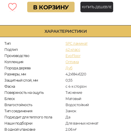
В КОРЗИНУ
КУПИТЬ ДЕШЕВЛЕ
ХАРАКТЕРИСТИКИ
Тип
SPC ламинат
Подтип
42 класс
Производство
EvoFloor
Коллекция
Оптима
Порода дерева
Дуб
Размеры, мм
4,2х184х1220
Защитный слой, мм
0,55
Фаска
с 4-х сторон
Поверхность на ощупь
Тиснение
Блеск
Матовый
Влагостойкость
Водостойкий
Тип соединения
Замок
Подходит для теплого пола
Да
Наши подборки
Для ванных комнат
В одной упаковке
2,06
м
2