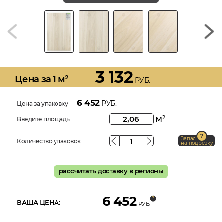
3 132
Цена за 1 м²
РУБ.
6 452
РУБ.
Цена за упаковку
м
2
Введите площадь
Запас
Количество упаковок
на подрезку
рассчитать доставку в регионы
6 452
ВАША ЦЕНА:
РУБ.