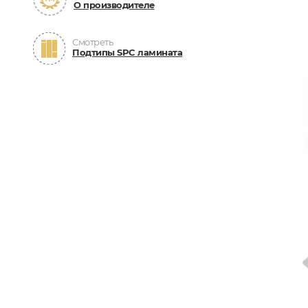
О производителе
Смотреть
Подтипы SPC ламината