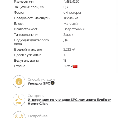
Размеры, мм
4х183х1220
Защитный слой, мм
0,3
Фаска
с 4-х сторон
Поверхность на ощупь
Тиснение
Блеск
Матовый
Влагостойкость
Водостойкий
Тип соединения
Замок
Подходит для теплого
Да
пола
В одной упаковке
2,232
м
2
Досок в упаковке
10
Вес упаковки, кг
18
Страна
Китай
Способ укладки
Укладка SPC
Смотреть
Инструкция по укладке SPC ламината Evofloor
Home Click
Подробнее