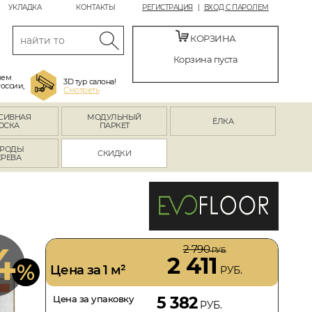
УКЛАДКА
КОНТАКТЫ
РЕГИСТРАЦИЯ
ВХОД С ПАРОЛЕМ
КОРЗИНА
Корзина пуста
яем
3D тур салона!
России,
Смотреть
СИВНАЯ
МОДУЛЬНЫЙ
ЁЛКА
ОСКА
ПАРКЕТ
РОДЫ
СКИДКИ
ЕРЕВА
4
2 790
РУБ.
2 411
%
Цена за 1 м²
РУБ.
Цена за упаковку
5 382
РУБ.