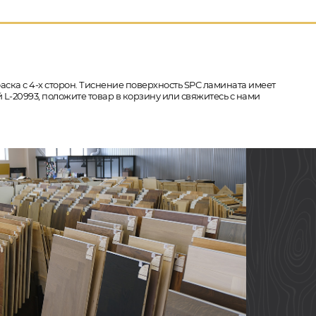
фаска с 4-х сторон. Тиснение поверхность SPC ламината имеет
 L-20993, положите товар в корзину или свяжитесь с нами