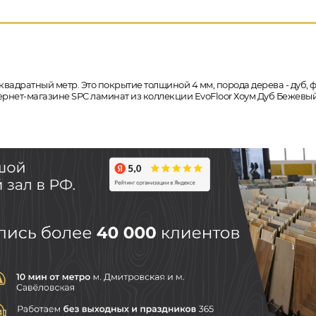
квадратный метр. Это покрытие толщиной 4 мм, порода дерева - дуб, 
нтернет-магазине SPC ламинат из коллекции EvoFloor Хоум Дуб Бежевый