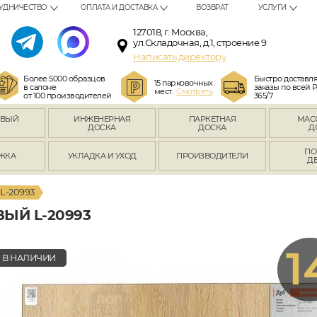
УДНИЧЕСТВО
ОПЛАТА И ДОСТАВКА
ВОЗВРАТ
УСЛУГИ
127018, г. Москва,
ул.Складочная, д.1, строение 9
Написать директору
Более 5000 образцов
Быстро доставл
15 парковочных
в салоне
заказы по всей 
мест.
Смотреть
от 100 производителей
365/7
ОВЫЙ
ИНЖЕНЕРНАЯ
ПАРКЕТНАЯ
МАС
Л
ДОСКА
ДОСКА
Д
ПО
ЖКА
УКЛАДКА И УХОД
ПРОИЗВОДИТЕЛИ
Д
L-20993
ЫЙ L-20993
1
В НАЛИЧИИ