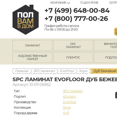
КОМПАНИЯ
О ШОУ-РУМЕ
СОТР
+7 (499) 648-00-84
+7 (800) 777-00-26
График работы салона
Пн-Вс с 09:00 до 21:00
SPC
ВИНИЛ
ЛАМИНАТ
ЛАМИНАТ
ПО
ХУДОЖЕСТВЕННЫЙ
ПЛИНТУС
ПОДЛО
ПАРКЕТ
Главная
SPC ламинат
EvoFloor
Хоум
Дуб Бежевый 
SPC ЛАМИНАТ EVOFLOOR ДУБ БЕЖЕВ
Артикул: 10-011-06962
Тип
SPC ламинат
Подтип
42 класс
Производство
EvoFloor
Коллекция
Хоум
Порода дерева
Дуб