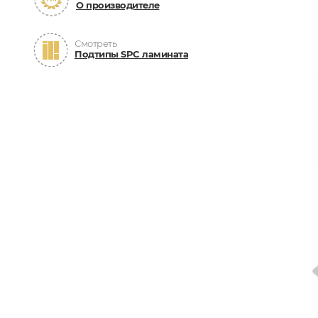
О производителе
Смотреть
Подтипы SPC ламината