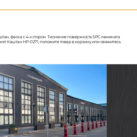
штан, фаска с 4-х сторон. Тиснение поверхность SPC ламината
ркет Каштан HP-0271, положите товар в корзину или свяжитесь