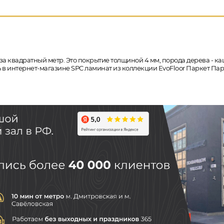
за квадратный метр. Это покрытие толщиной 4 мм, порода дерева - ка
ть в интернет-магазине SPC ламинат из коллекции EvoFloor Паркет Па