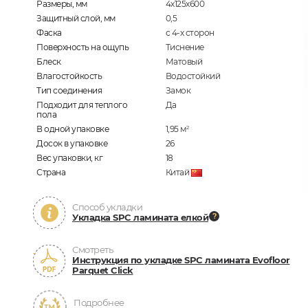
Размеры, мм
4х125х600
Защитный слой, мм
0,5
Фаска
с 4-х сторон
Поверхность на ощупь
Тиснение
Блеск
Матовый
Влагостойкость
Водостойкий
Тип соединения
Замок
Подходит для теплого
Да
пола
В одной упаковке
1,95
м
2
Досок в упаковке
26
Вес упаковки, кг
18
Страна
Китай
Способ укладки
Укладка SPC ламината елкой
Смотреть
Инструкция по укладке SPC ламината Evofloor
Parquet Click
Подробнее