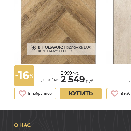
В ПОДАРОК:
Подложка LUX
IXPE DAMY FLOOR
16
2 999
-
РУБ.
%
2 549
Цена за 1 м²
Це
руб.
КУПИТЬ
О НАС