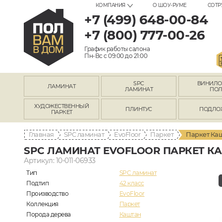
КОМПАНИЯ
О ШОУ-РУМЕ
СОТР
+7 (499) 648-00-84
+7 (800) 777-00-26
График работы салона
Пн-Вс с 09:00 до 21:00
SPC
ВИНИЛ
ЛАМИНАТ
ЛАМИНАТ
ПО
ХУДОЖЕСТВЕННЫЙ
ПЛИНТУС
ПОДЛО
ПАРКЕТ
Главная
SPC ламинат
EvoFloor
Паркет
Паркет Каш
SPC ЛАМИНАТ EVOFLOOR ПАРКЕТ КА
Артикул: 10-011-06933
Тип
SPC ламинат
Подтип
42 класс
Производство
EvoFloor
Коллекция
Паркет
Порода дерева
Каштан