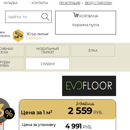
УКЛАДКА
КОНТАКТЫ
РЕГИСТРАЦИЯ
ВХОД С ПАРОЛЕМ
КОРЗИНА
Корзина пуста
яем
3D тур салона!
России,
Смотреть
СИВНАЯ
МОДУЛЬНЫЙ
ЁЛКА
ОСКА
ПАРКЕТ
РОДЫ
СКИДКИ
ЕРЕВА
3
2 940
РУБ.
2 559
%
Цена за 1 м²
РУБ.
Цена за упаковку
4 991
РУБ.