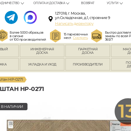
УДНИЧЕСТВО
ОПЛАТА И ДОСТАВКА
ВОЗВРАТ
УСЛУГИ
127018, г. Москва,
ул.Складочная, д.1, строение 9
Написать директору
Более 5000 образцов
Быстро доставл
15 парковочных
в салоне
заказы по всей 
мест.
Смотреть
от 100 производителей
365/7
ОВЫЙ
ИНЖЕНЕРНАЯ
ПАРКЕТНАЯ
МАС
Л
ДОСКА
ДОСКА
Д
ПО
ЖКА
УКЛАДКА И УХОД
ПРОИЗВОДИТЕЛИ
Д
тан HP-0271
ШТАН HP-0271
1
В НАЛИЧИИ