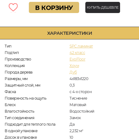
В КОРЗИНУ
КУПИТЬ ДЕШЕВЛЕ
ХАРАКТЕРИСТИКИ
Тип
SPC ламинат
Подтип
42 класс
Производство
EvoFloor
Коллекция
Хоум
Порода дерева
Дуб
Размеры, мм
4х183х1220
Защитный слой, мм
0,3
Фаска
с 4-х сторон
Поверхность на ощупь
Тиснение
Блеск
Матовый
Влагостойкость
Водостойкий
Тип соединения
Замок
Подходит для теплого пола
Да
В одной упаковке
2,232
м
2
Досок в упаковке
10