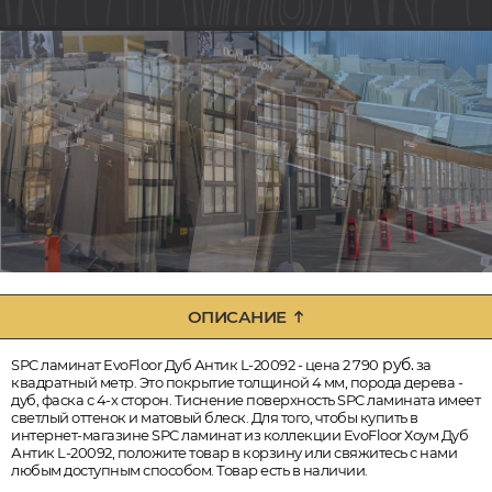
ОПИСАНИЕ
руб.
SPC ламинат EvoFloor Дуб Антик L-20092 - цена 2 790
за
квадратный метр. Это покрытие толщиной 4 мм, порода дерева -
дуб, фаска с 4-х сторон. Тиснение поверхность SPC ламината имеет
светлый оттенок и матовый блеск. Для того, чтобы купить в
интернет-магазине SPC ламинат из коллекции EvoFloor Хоум Дуб
Антик L-20092, положите товар в корзину или свяжитесь с нами
любым доступным способом. Товар есть в наличии.