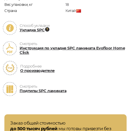
Вес упаковки, кг
18
Страна
Китай
Способ укладки
Укладка SPC
Смотреть
Инструкция по укладке SPC ламината Evofloor Home
Click
Подробнее
О производителе
Смотреть
Подтипы SPC ламината
Заказ общей стоимостью
до 500 тысяч рублей
мы готовы привезти без