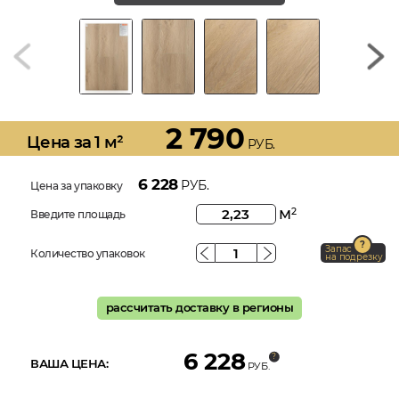
2 790
Цена за 1 м²
РУБ.
6 228
РУБ.
Цена за упаковку
м
2
Введите площадь
Запас
Количество упаковок
на подрезку
рассчитать доставку в регионы
6 228
ВАША ЦЕНА:
РУБ.