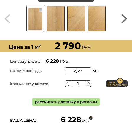
2 790
Цена за 1 м²
РУБ.
6 228
РУБ.
Цена за упаковку
м
2
Введите площадь
Запас
Количество упаковок
на подрезку
рассчитать доставку в регионы
6 228
ВАША ЦЕНА:
РУБ.