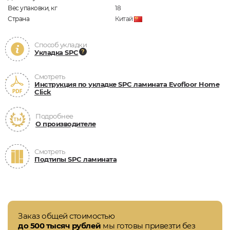
Вес упаковки, кг
18
Страна
Китай
Способ укладки
Укладка SPC
Смотреть
Инструкция по укладке SPC ламината Evofloor Home
Click
Подробнее
О производителе
Смотреть
Подтипы SPC ламината
Заказ общей стоимостью
до 500 тысяч рублей
мы готовы привезти без