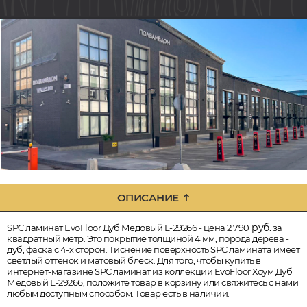
ОПИСАНИЕ
руб.
SPC ламинат EvoFloor Дуб Медовый L-29266 - цена 2 790
за
квадратный метр. Это покрытие толщиной 4 мм, порода дерева -
дуб, фаска с 4-х сторон. Тиснение поверхность SPC ламината имеет
светлый оттенок и матовый блеск. Для того, чтобы купить в
интернет-магазине SPC ламинат из коллекции EvoFloor Хоум Дуб
Медовый L-29266, положите товар в корзину или свяжитесь с нами
любым доступным способом. Товар есть в наличии.