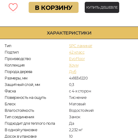
В КОРЗИНУ
КУПИТЬ ДЕШЕВЛЕ
ХАРАКТЕРИСТИКИ
Тип
SPC ламинат
Подтип
42 класс
Производство
EvoFloor
Коллекция
Хоум
Порода дерева
Дуб
Размеры, мм
4х183х1220
Защитный слой, мм
0,3
Фаска
с 4-х сторон
Поверхность на ощупь
Тиснение
Блеск
Матовый
Влагостойкость
Водостойкий
Тип соединения
Замок
Подходит для теплого пола
Да
В одной упаковке
2,232
м
2
Досок в упаковке
10