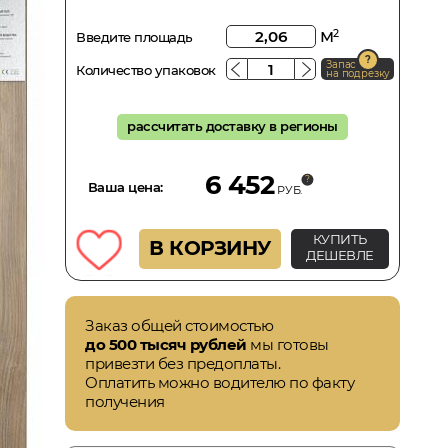
м
2
Введите площадь
Запас
Количество упаковок
на подрезку
рассчитать доставку в регионы
6 452
Ваша цена:
РУБ.
КУПИТЬ
В КОРЗИНУ
ДЕШЕВЛЕ
Заказ общей стоимостью
до 500 тысяч рублей
мы готовы
привезти без предоплаты.
Оплатить можно водителю по факту
получения