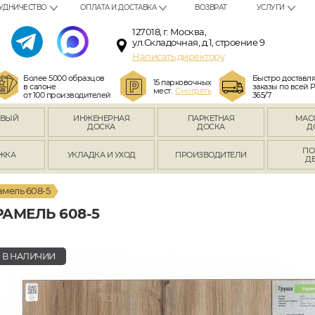
УДНИЧЕСТВО
ОПЛАТА И ДОСТАВКА
ВОЗВРАТ
УСЛУГИ
127018, г. Москва,
ул.Складочная, д.1, строение 9
Написать директору
Более 5000 образцов
Быстро доставл
15 парковочных
в салоне
заказы по всей 
мест.
Смотреть
от 100 производителей
365/7
ОВЫЙ
ИНЖЕНЕРНАЯ
ПАРКЕТНАЯ
МАС
Л
ДОСКА
ДОСКА
Д
ПО
ЖКА
УКЛАДКА И УХОД
ПРОИЗВОДИТЕЛИ
Д
амель 608-5
АМЕЛЬ 608-5
В НАЛИЧИИ