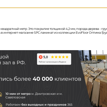
 квадратный метр. Это покрытие толщиной 4,2 мм, порода дерева - гру
ть в интернет-магазине SPC ламинат из коллекции EvoFloor Оптима Гру