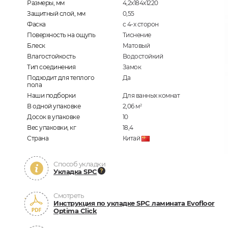
Размеры, мм
4,2х184х1220
Защитный слой, мм
0,55
Фаска
с 4-х сторон
Поверхность на ощупь
Тиснение
Блеск
Матовый
Влагостойкость
Водостойкий
Тип соединения
Замок
Подходит для теплого
Да
пола
Наши подборки
Для ванных комнат
В одной упаковке
2,06
м
2
Досок в упаковке
10
Вес упаковки, кг
18,4
Страна
Китай
Способ укладки
Укладка SPC
Смотреть
Инструкция по укладке SPC ламината Evofloor
Optima Click