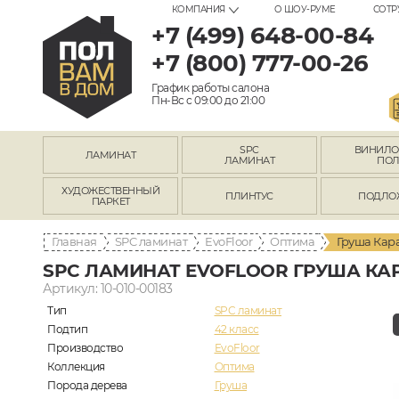
КОМПАНИЯ
О ШОУ-РУМЕ
СОТР
+7 (499) 648-00-84
+7 (800) 777-00-26
График работы салона
Пн-Вс с 09:00 до 21:00
SPC
ВИНИЛ
ЛАМИНАТ
ЛАМИНАТ
ПО
ХУДОЖЕСТВЕННЫЙ
ПЛИНТУС
ПОДЛО
ПАРКЕТ
Главная
SPC ламинат
EvoFloor
Оптима
Груша Кар
SPC ЛАМИНАТ EVOFLOOR ГРУША КАР
Артикул: 10-010-00183
Тип
SPC ламинат
Подтип
42 класс
Производство
EvoFloor
Коллекция
Оптима
Порода дерева
Груша