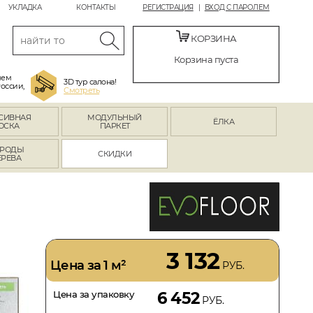
УКЛАДКА
КОНТАКТЫ
РЕГИСТРАЦИЯ
ВХОД С ПАРОЛЕМ
КОРЗИНА
Корзина пуста
яем
3D тур салона!
России,
Смотреть
СИВНАЯ
МОДУЛЬНЫЙ
ЁЛКА
ОСКА
ПАРКЕТ
РОДЫ
СКИДКИ
ЕРЕВА
3 132
Цена за 1 м²
РУБ.
Цена за упаковку
6 452
РУБ.