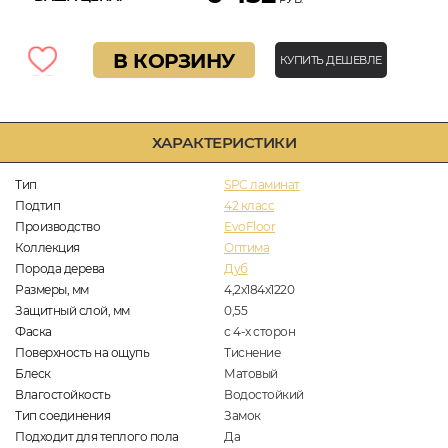
В КОРЗИНУ
КУПИТЬ ДЕШЕВЛЕ
ХАРАКТЕРИСТИКИ
Тип
SPC ламинат
Подтип
42 класс
Производство
EvoFloor
Коллекция
Оптима
Порода дерева
Дуб
Размеры, мм
4,2х184х1220
Защитный слой, мм
0,55
Фаска
с 4-х сторон
Поверхность на ощупь
Тиснение
Блеск
Матовый
Влагостойкость
Водостойкий
Тип соединения
Замок
Подходит для теплого пола
Да