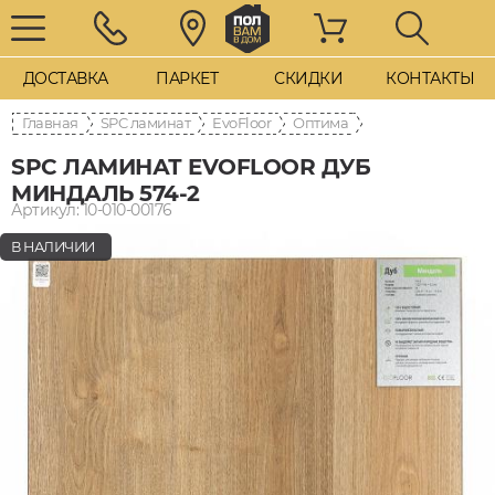
ДОСТАВКА
ПАРКЕТ
СКИДКИ
КОНТАКТЫ
Главная
SPC ламинат
EvoFloor
Оптима
SPC ЛАМИНАТ EVOFLOOR ДУБ
МИНДАЛЬ 574-2
Артикул: 10-010-00176
В НАЛИЧИИ