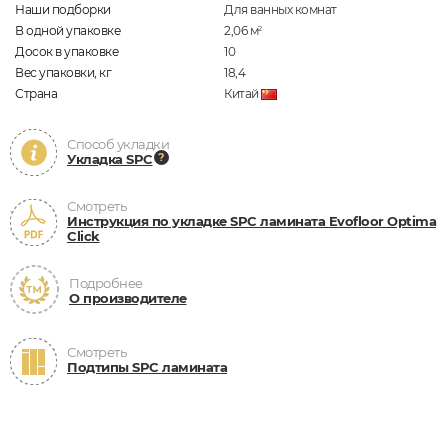
Наши подборки
Для ванных комнат
В одной упаковке
2,06
м
2
Досок в упаковке
10
Вес упаковки, кг
18,4
Страна
Китай
Способ укладки
Укладка SPC
Смотреть
Инструкция по укладке SPC ламината Evofloor Optima
Click
Подробнее
О производителе
Смотреть
Подтипы SPC ламината