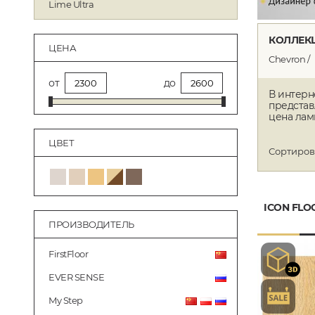
Lime Ultra
КОЛЛЕКЦ
ЦЕНА
Chevron
от
до
В интерн
представ
цена лами
ЦВЕТ
Сортиров
ICON FLO
ПРОИЗВОДИТЕЛЬ
FirstFloor
EVER SENSE
My Step