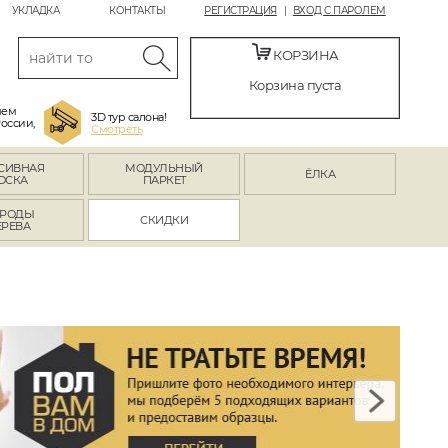
УКЛАДКА
КОНТАКТЫ
РЕГИСТРАЦИЯ
ВХОД С ПАРОЛЕМ
КОРЗИНА
Корзина пуста
яем
3D тур салона!
России,
Смотреть
СИВНАЯ
МОДУЛЬНЫЙ
ЁЛКА
ОСКА
ПАРКЕТ
РОДЫ
СКИДКИ
ЕРЕВА