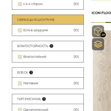
с 4-х сторон
(10)
ICON FLOO
ОБРАЗЦЫ В ШОУРУМЕ
Есть в шоуруме
(10)
ВЛАГОСТОЙКОСТЬ
Влагостойкий
(10)
БЛЕСК
Матовый
(10)
ТИП РИСУНКА
Однополосный
(10)