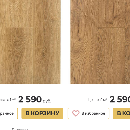
2 590
2 59
на за 1 м²
Цена за 1 м²
руб.
В КОРЗИНУ
В К
Ламинат