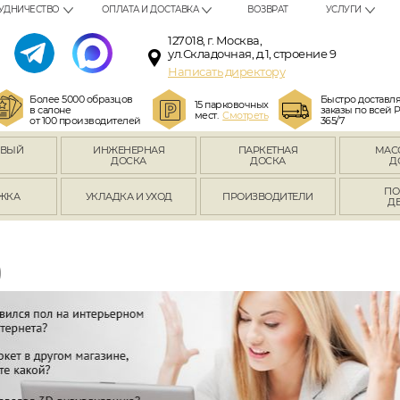
УДНИЧЕСТВО
ОПЛАТА И ДОСТАВКА
ВОЗВРАТ
УСЛУГИ
127018, г. Москва,
ул.Складочная, д.1, строение 9
Написать директору
Более 5000 образцов
Быстро доставл
15 парковочных
в салоне
заказы по всей 
мест.
Смотреть
от 100 производителей
365/7
ОВЫЙ
ИНЖЕНЕРНАЯ
ПАРКЕТНАЯ
МАС
Л
ДОСКА
ДОСКА
Д
ПО
ЖКА
УКЛАДКА И УХОД
ПРОИЗВОДИТЕЛИ
Д
)