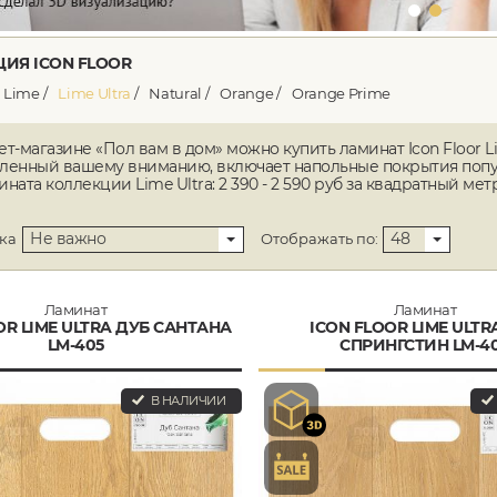
ИЯ ICON FLOOR
Lime
Lime Ultra
Natural
Orange
Orange Prime
ет-магазине «Пол вам в дом» можно купить ламинат Icon Floor L
ленный вашему вниманию, включает напольные покрытия популяр
ната коллекции Lime Ultra: 2 390 - 2 590 руб за квадратный метр
Не важно
48
ка
Отображать по:
Ламинат
Ламинат
OR LIME ULTRA ДУБ САНТАНА
ICON FLOOR LIME ULTR
LM-405
СПРИНГСТИН LM-4
В НАЛИЧИИ