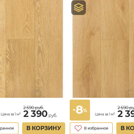
8
-
2 590
руб.
2 590
ру
%
2 390
2 3
Цена за 1 м²
Цена за 1 м²
руб.
В КОРЗИНУ
В К