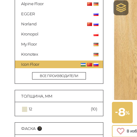
Alpine Floor
EGGER
Norland
Kronopol
My Floor
Kronotex
Icon Floor
ВСЕ ПРОИЗВОДИТЕЛИ
ТОЛЩИНА, ММ
8
12
(10)
-
%
ФАСКА