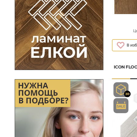
Це
ICON FLOO