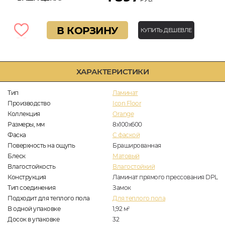
В КОРЗИНУ
КУПИТЬ ДЕШЕВЛЕ
ХАРАКТЕРИСТИКИ
Тип
Ламинат
Производство
Icon Floor
Коллекция
Orange
Размеры, мм
8х100х600
Фаска
C фаской
Поверхность на ощупь
Брашированная
Блеск
Матовый
Влагостойкость
Влагостойкий
Конструкция
Ламинат прямого прессования DPL
Тип соединения
Замок
Подходит для теплого пола
Для теплого пола
В одной упаковке
1,92
м
2
Досок в упаковке
32