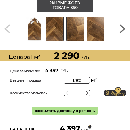
ЖИВЫЕ ФОТО
ТОВАРА 360
2 290
Цена за 1 м²
РУБ.
4 397
РУБ.
Цена за упаковку
м
2
Введите площадь
Запас
Количество упаковок
на подрезку
рассчитать доставку в регионы
4 397
ВАША ЦЕНА:
РУБ.