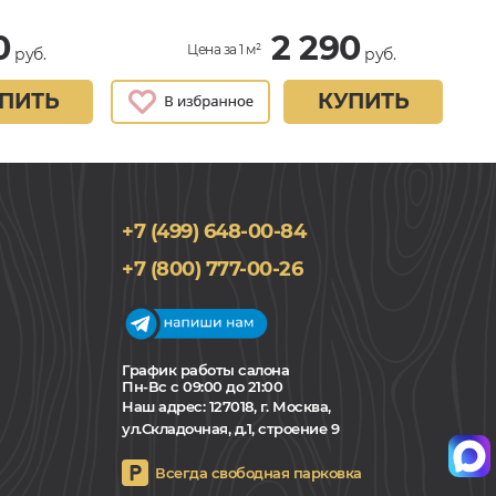
0
2 290
Цена за 1 м²
руб.
руб.
ПИТЬ
КУПИТЬ
+7 (499) 648-00-84
+7 (800) 777-00-26
График работы салона
Пн-Вс с 09:00 до 21:00
Наш адрес:
127018, г. Москва,
ул.Складочная, д.1, строение 9
Всегда свободная парковка