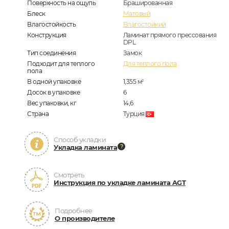
Поверхность на ощупь
Брашированная
Блеск
Матовый
Влагостойкость
Влагостойкий
Конструкция
Ламинат прямого прессования
DPL
Тип соединения
Замок
Подходит для теплого
Для теплого пола
пола
В одной упаковке
1,355
м
2
Досок в упаковке
6
Вес упаковки, кг
14,6
Страна
Турция
Способ укладки
Укладка ламината
Смотреть
Инструкция по укладке ламината AGT
Подробнее
О производителе