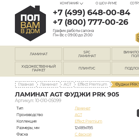
КОМПАНИЯ
О ШОУ-РУМЕ
СОТР
+7 (499) 648-00-84
+7 (800) 777-00-26
График работы салона
Пн-Вс с 09:00 до 21:00
SPC
ВИНИЛ
ЛАМИНАТ
ЛАМИНАТ
ПО
ХУДОЖЕСТВЕННЫЙ
ПЛИНТУС
ПОДЛО
ПАРКЕТ
Главная
Ламинат
AGT
Effect Premium
Фуджи PRK 
ЛАМИНАТ AGT ФУДЖИ PRK 905
Артикул: 10-010-05099
Тип
Ламинат
Производство
AGT
Коллекция
Effect Premium
Размеры, мм
12х189х1195
Фаска
C фаской