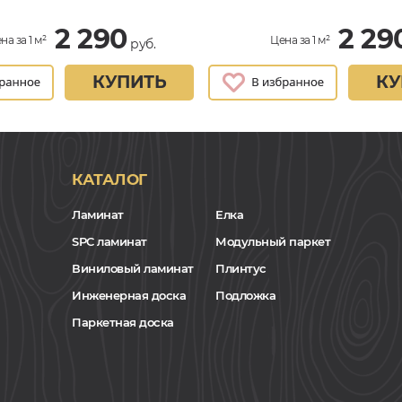
2 290
2 29
на за 1 м²
Цена за 1 м²
руб.
КУПИТЬ
КУ
КАТАЛОГ
Ламинат
Елка
SPC ламинат
Модульный паркет
Виниловый ламинат
Плинтус
Инженерная доска
Подложка
Паркетная доска