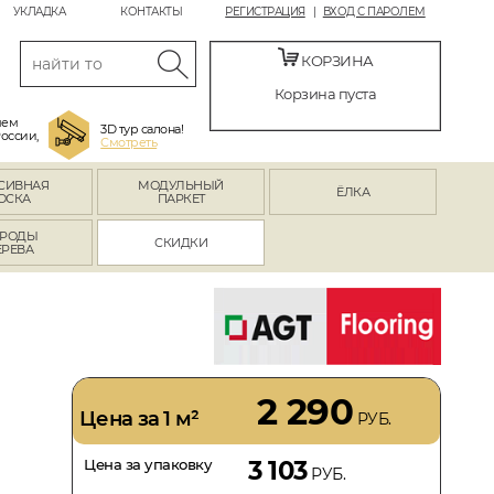
УКЛАДКА
КОНТАКТЫ
РЕГИСТРАЦИЯ
ВХОД С ПАРОЛЕМ
КОРЗИНА
Корзина пуста
яем
3D тур салона!
России,
Смотреть
СИВНАЯ
МОДУЛЬНЫЙ
ЁЛКА
ОСКА
ПАРКЕТ
РОДЫ
СКИДКИ
ЕРЕВА
2 290
Цена за 1 м²
РУБ.
Цена за упаковку
3 103
РУБ.