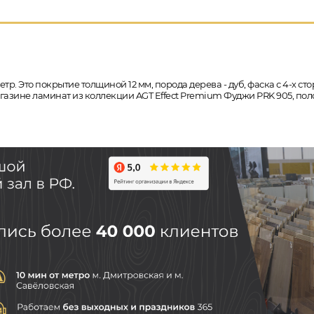
тр. Это покрытие толщиной 12 мм, порода дерева - дуб, фаска с 4-х 
магазине ламинат из коллекции AGT Effect Premium Фуджи PRK 905, по