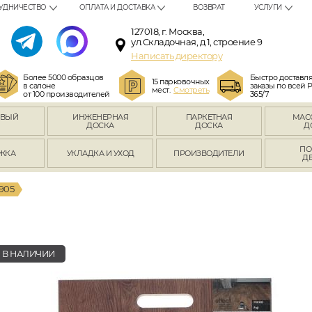
УДНИЧЕСТВО
ОПЛАТА И ДОСТАВКА
ВОЗВРАТ
УСЛУГИ
127018, г. Москва,
ул.Складочная, д.1, строение 9
Написать директору
Более 5000 образцов
Быстро доставл
15 парковочных
в салоне
заказы по всей 
мест.
Смотреть
от 100 производителей
365/7
ОВЫЙ
ИНЖЕНЕРНАЯ
ПАРКЕТНАЯ
МАС
Л
ДОСКА
ДОСКА
Д
ПО
ЖКА
УКЛАДКА И УХОД
ПРОИЗВОДИТЕЛИ
Д
905
В НАЛИЧИИ