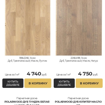
188x2266, 14мм
2266x188, 14мм
Дуб, Трехполосный, Масло, Рустик
Дуб, Трехполосный, Масло, Натур
4 740
4 750
Цена за 1 м²
руб.
Цена за 1 м²
руб.
КУПИТЬ
КУПИТЬ
В КОРЗИНУ
В КОРЗИНУ
ДЕШЕВЛЕ
ДЕШЕВЛЕ
Паркетная доска
Паркетная доска
POLARWOOD ДУБ ТУНДРА БЕЛАЯ
POLARWOOD ДУБ ЮПИТЕР МАСЛО