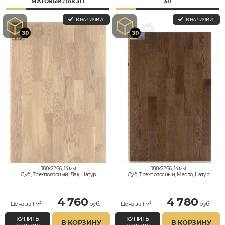
МАТОВЫЙ ЛАК 3П
3П
В НАЛИЧИИ
В НАЛИЧИИ
188x2266, 14мм
188x2266, 14мм
Дуб, Трехполосный, Лак, Натур
Дуб, Трехполосный, Масло, Натур
4 760
4 780
Цена за 1 м²
руб.
Цена за 1 м²
руб.
КУПИТЬ
КУПИТЬ
В КОРЗИНУ
В КОРЗИНУ