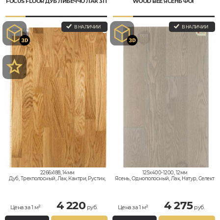
FOCUS FLOOR ДУБ ЛИБЕЧЧО ЛАК 3П
WOOD BEE ЯСЕНЬ ФОГ
В НАЛИЧИИ
В НАЛИЧИИ
2266x188, 14мм
125x400-1200, 12мм
Дуб, Трехполосный, Лак, Кантри, Рустик,
Ясень, Однополосный, Лак, Натур, Селект
Натур
4 220
4 275
Цена за 1 м²
руб.
Цена за 1 м²
руб.