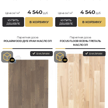
4 540
4 540
Цена за 1 м²
руб.
Цена за 1 м²
руб.
КУПИТЬ
КУПИТЬ
В КОРЗИНУ
В КОРЗИНУ
ДЕШЕВЛЕ
ДЕШЕВЛЕ
Паркетная доска
Паркетная доска
POLARWOOD ДУБ УРАН МАСЛО 3П
FOCUS FLOOR ЯСЕНЬ ГРЕГАЛЬ
МАСЛО 3П
В НАЛИЧИИ
В НАЛИЧИИ