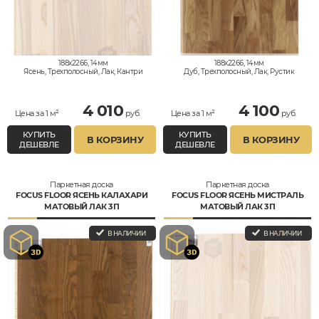
188x2266, 14мм
188x2266, 14мм
Ясень, Трехполосный, Лак, Кантри
Дуб, Трехполосный, Лак, Рустик
4 010
4 100
Цена за 1 м²
руб.
Цена за 1 м²
руб.
КУПИТЬ
КУПИТЬ
В КОРЗИНУ
В КОРЗИНУ
ДЕШЕВЛЕ
ДЕШЕВЛЕ
Паркетная доска
Паркетная доска
FOCUS FLOOR ЯСЕНЬ КАЛАХАРИ
FOCUS FLOOR ЯСЕНЬ МИСТРАЛЬ
МАТОВЫЙ ЛАК 3П
МАТОВЫЙ ЛАК 3П
В НАЛИЧИИ
В НАЛИЧИИ