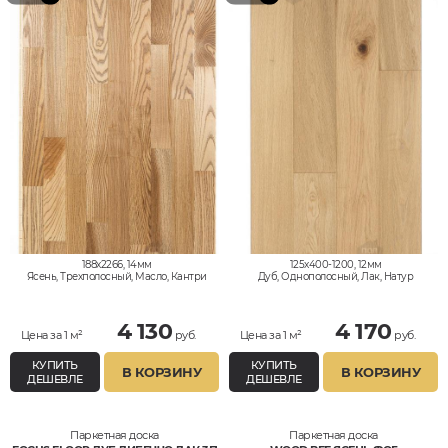
188x2266, 14мм
125x400-1200, 12мм
Ясень, Трехполосный, Масло, Кантри
Дуб, Однополосный, Лак, Натур
4 130
4 170
Цена за 1 м²
руб.
Цена за 1 м²
руб.
КУПИТЬ
КУПИТЬ
В КОРЗИНУ
В КОРЗИНУ
ДЕШЕВЛЕ
ДЕШЕВЛЕ
Паркетная доска
Паркетная доска