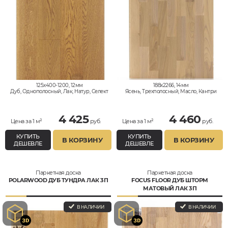
125x400-1200, 12мм
188x2266, 14мм
Дуб, Однополосный, Лак, Натур, Селект
Ясень, Трехполосный, Масло, Кантри
4 425
4 460
Цена за 1 м²
руб.
Цена за 1 м²
руб.
КУПИТЬ
КУПИТЬ
В КОРЗИНУ
В КОРЗИНУ
ДЕШЕВЛЕ
ДЕШЕВЛЕ
Паркетная доска
Паркетная доска
POLARWOOD ДУБ ТУНДРА ЛАК 3П
FOCUS FLOOR ДУБ ШТОРМ
МАТОВЫЙ ЛАК 3П
В НАЛИЧИИ
В НАЛИЧИИ