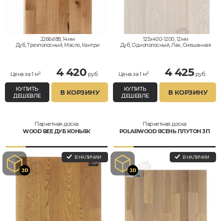
2266x188, 14мм
125x400-1200, 12мм
Дуб, Трехполосный, Масло, Кантри
Дуб, Однополосный, Лак, Смешанная
4 420
4 425
Цена за 1 м²
руб.
Цена за 1 м²
руб.
КУПИТЬ
КУПИТЬ
В КОРЗИНУ
В КОРЗИНУ
ДЕШЕВЛЕ
ДЕШЕВЛЕ
Паркетная доска
Паркетная доска
WOOD BEE ДУБ КОНЬЯК
POLARWOOD ЯСЕНЬ ПЛУТОН 3П
В НАЛИЧИИ
В НАЛИЧИИ