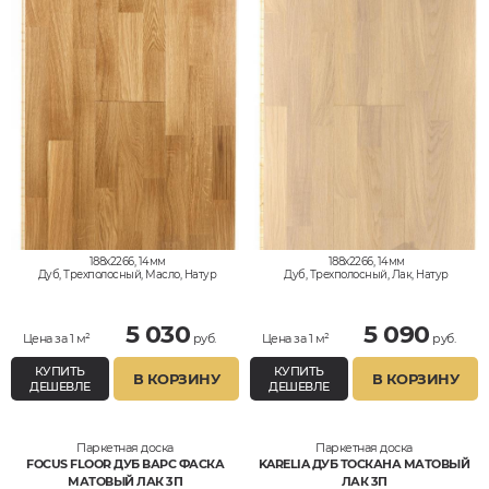
188x2266, 14мм
188x2266, 14мм
Дуб, Трехполосный, Масло, Натур
Дуб, Трехполосный, Лак, Натур
5 030
5 090
Цена за 1 м²
руб.
Цена за 1 м²
руб.
КУПИТЬ
КУПИТЬ
В КОРЗИНУ
В КОРЗИНУ
ДЕШЕВЛЕ
ДЕШЕВЛЕ
Паркетная доска
Паркетная доска
FOCUS FLOOR ДУБ ВАРС ФАСКА
KARELIA ДУБ ТОСКАНА МАТОВЫЙ
МАТОВЫЙ ЛАК 3П
ЛАК 3П