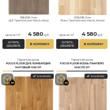
188x2266, 14мм
2266x188, 14мм
Дуб, Трехполосный, Масло, Натур
Ясень, Трехполосный, Масло, Кантри
4 580
4 580
Цена за 1 м²
руб.
Цена за 1 м²
руб.
КУПИТЬ
КУПИТЬ
В КОРЗИНУ
В КОРЗИНУ
ДЕШЕВЛЕ
ДЕШЕВЛЕ
Паркетная доска
Паркетная доска
FOCUS FLOOR ДУБ ЛОМБАРДИЯ
FOCUS FLOOR ЯСЕНЬ ПАМПЕРО
МАТОВЫЙ ЛАК 3П
МАСЛО 3П
В НАЛИЧИИ
В НАЛИЧИИ