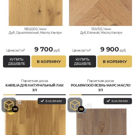
180x2200, 14мм
130x725, 14мм
Дуб, Однополосный, Масло, Кантри
Дуб, Елочкой, Масло, Кантри
9 700
9 900
Цена за 1 м²
руб.
Цена за 1 м²
руб.
КУПИТЬ
КУПИТЬ
В КОРЗИНУ
В КОРЗИНУ
ДЕШЕВЛЕ
ДЕШЕВЛЕ
Паркетная доска
Паркетная доска
KARELIA ДУБ НАТУРАЛЬНЫЙ ЛАК
POLARWOOD ЯСЕНЬ МАРС МАСЛО
3П
3П
В НАЛИЧИИ
В НАЛИЧИИ