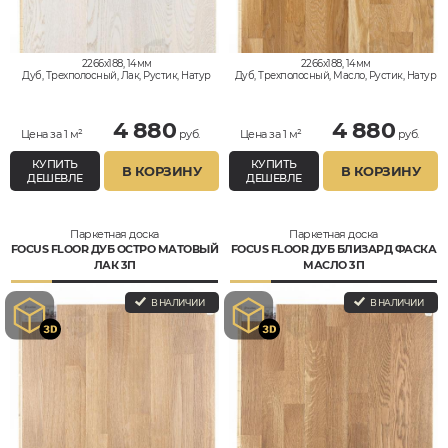
2266x188, 14мм
2266x188, 14мм
Дуб, Трехполосный, Лак, Рустик, Натур
Дуб, Трехполосный, Масло, Рустик, Натур
4 880
4 880
Цена за 1 м²
руб.
Цена за 1 м²
руб.
КУПИТЬ
КУПИТЬ
В КОРЗИНУ
В КОРЗИНУ
ДЕШЕВЛЕ
ДЕШЕВЛЕ
Паркетная доска
Паркетная доска
FOCUS FLOOR ДУБ ОСТРО МАТОВЫЙ
FOCUS FLOOR ДУБ БЛИЗАРД ФАСКА
ЛАК 3П
МАСЛО 3П
В НАЛИЧИИ
В НАЛИЧИИ