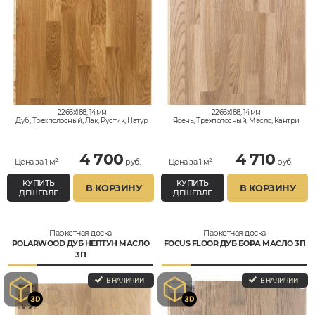
2266x188, 14мм
2266x188, 14мм
Дуб, Трехполосный, Лак, Рустик, Натур
Ясень, Трехполосный, Масло, Кантри
4 700
4 710
Цена за 1 м²
руб.
Цена за 1 м²
руб.
КУПИТЬ
КУПИТЬ
В КОРЗИНУ
В КОРЗИНУ
ДЕШЕВЛЕ
ДЕШЕВЛЕ
Паркетная доска
Паркетная доска
POLARWOOD ДУБ НЕПТУН МАСЛО
FOCUS FLOOR ДУБ БОРА МАСЛО 3П
3П
В НАЛИЧИИ
В НАЛИЧИИ