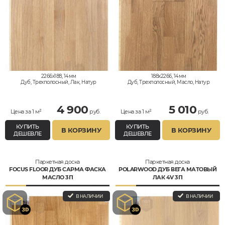
2266x188, 14мм
188x2266, 14мм
Дуб, Трехполосный, Лак, Натур
Дуб, Трехполосный, Масло, Натур
4 900
5 010
Цена за 1 м²
руб.
Цена за 1 м²
руб.
КУПИТЬ
КУПИТЬ
В КОРЗИНУ
В КОРЗИНУ
ДЕШЕВЛЕ
ДЕШЕВЛЕ
Паркетная доска
Паркетная доска
FOCUS FLOOR ДУБ САРМА ФАСКА
POLARWOOD ДУБ ВЕГА МАТОВЫЙ
МАСЛО 3П
ЛАК 4V 3П
В НАЛИЧИИ
В НАЛИЧИИ