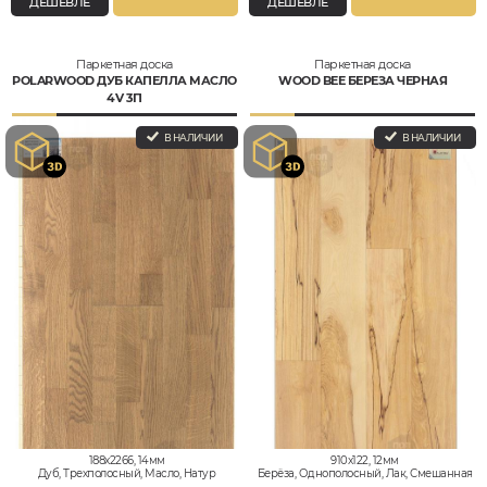
ДЕШЕВЛЕ
ДЕШЕВЛЕ
Паркетная доска
Паркетная доска
POLARWOOD ДУБ КАПЕЛЛА МАСЛО
WOOD BEE БЕРЕЗА ЧЕРНАЯ
4V 3П
В НАЛИЧИИ
В НАЛИЧИИ
188x2266, 14мм
910x122, 12мм
Дуб, Трехполосный, Масло, Натур
Берёза, Однополосный, Лак, Смешанная