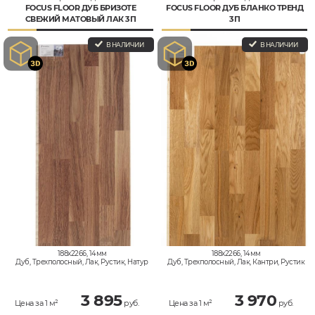
FOCUS FLOOR ДУБ БРИЗОТЕ
FOCUS FLOOR ДУБ БЛАНКО ТРЕНД
СВЕЖИЙ МАТОВЫЙ ЛАК 3П
3П
В НАЛИЧИИ
В НАЛИЧИИ
188x2266, 14мм
188x2266, 14мм
Дуб, Трехполосный, Лак, Рустик, Натур
Дуб, Трехполосный, Лак, Кантри, Рустик
3 895
3 970
Цена за 1 м²
руб.
Цена за 1 м²
руб.