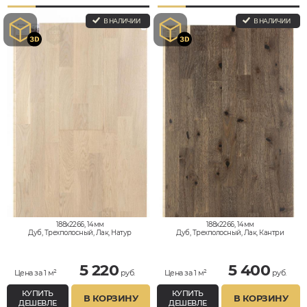
В НАЛИЧИИ
В НАЛИЧИИ
188x2266, 14мм
188x2266, 14мм
Дуб, Трехполосный, Лак, Натур
Дуб, Трехполосный, Лак, Кантри
5 220
5 400
Цена за 1 м²
руб.
Цена за 1 м²
руб.
КУПИТЬ
КУПИТЬ
В КОРЗИНУ
В КОРЗИНУ
ДЕШЕВЛЕ
ДЕШЕВЛЕ