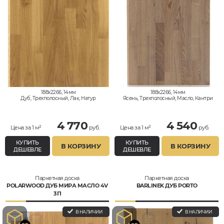
188x2266, 14мм
188x2266, 14мм
Дуб, Трехполосный, Лак, Натур
Ясень, Трехполосный, Масло, Кантри
4 770
4 540
Цена за 1 м²
руб.
Цена за 1 м²
руб.
КУПИТЬ
КУПИТЬ
В КОРЗИНУ
В КОРЗИНУ
ДЕШЕВЛЕ
ДЕШЕВЛЕ
Паркетная доска
Паркетная доска
POLARWOOD ДУБ МИРА МАСЛО 4V
BARLINEK ДУБ PORTO
3П
В НАЛИЧИИ
В НАЛИЧИИ