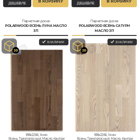
В КОРЗИНУ
В КОРЗИНУ
ДЕШЕВЛЕ
ДЕШЕВЛЕ
Паркетная доска
Паркетная доска
POLARWOOD ЯСЕНЬ ЛУНА МАСЛО
POLARWOOD ЯСЕНЬ САТУРН
3П
МАСЛО 3П
В НАЛИЧИИ
В НАЛИЧИИ
188x2266, 14мм
188x2266, 14мм
Ясень, Трехполосный, Масло, Кантри
Ясень, Трехполосный, Масло, Кантри