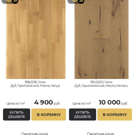
188x2266, 14мм
180x2200, 14мм
Дуб, Трехполосный, Масло, Натур
Дуб, Однополосный, Масло, Кантри,
Рустик
4 900
10 000
Цена за 1 м²
руб.
Цена за 1 м²
руб.
КУПИТЬ
КУПИТЬ
В КОРЗИНУ
В КОРЗИНУ
ДЕШЕВЛЕ
ДЕШЕВЛЕ
Паркетная доска
Паркетная доска