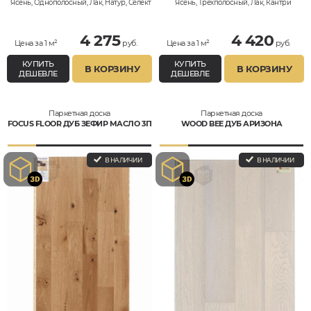
Ясень, Однополосный, Лак, Натур, Селект
Ясень, Трехполосный, Лак, Кантри
4 275
4 420
Цена за 1 м²
руб.
Цена за 1 м²
руб.
КУПИТЬ
КУПИТЬ
В КОРЗИНУ
В КОРЗИНУ
ДЕШЕВЛЕ
ДЕШЕВЛЕ
Паркетная доска
Паркетная доска
FOCUS FLOOR ДУБ ЗЕФИР МАСЛО 3П
WOOD BEE ДУБ АРИЗОНА
В НАЛИЧИИ
В НАЛИЧИИ