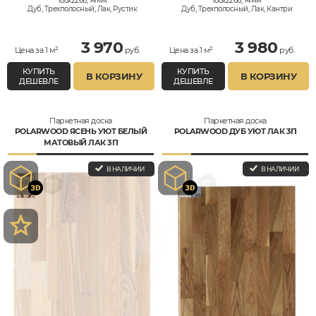
188x2266, 14мм
188x2266, 14мм
Дуб, Трехполосный, Лак, Рустик
Дуб, Трехполосный, Лак, Кантри
3 970
3 980
Цена за 1 м²
руб.
Цена за 1 м²
руб.
КУПИТЬ
КУПИТЬ
В КОРЗИНУ
В КОРЗИНУ
ДЕШЕВЛЕ
ДЕШЕВЛЕ
Паркетная доска
Паркетная доска
POLARWOOD ЯСЕНЬ УЮТ БЕЛЫЙ
POLARWOOD ДУБ УЮТ ЛАК 3П
МАТОВЫЙ ЛАК 3П
В НАЛИЧИИ
В НАЛИЧИИ