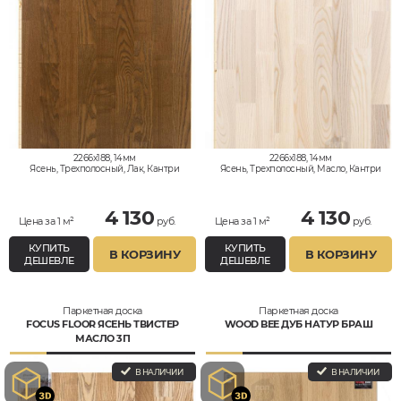
2266x188, 14мм
2266x188, 14мм
Ясень, Трехполосный, Лак, Кантри
Ясень, Трехполосный, Масло, Кантри
4 130
4 130
Цена за 1 м²
руб.
Цена за 1 м²
руб.
КУПИТЬ
КУПИТЬ
В КОРЗИНУ
В КОРЗИНУ
ДЕШЕВЛЕ
ДЕШЕВЛЕ
Паркетная доска
Паркетная доска
FOCUS FLOOR ЯСЕНЬ ТВИСТЕР
WOOD BEE ДУБ НАТУР БРАШ
МАСЛО 3П
В НАЛИЧИИ
В НАЛИЧИИ