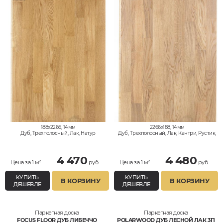
188x2266, 14мм
2266x188, 14мм
Дуб, Трехполосный, Лак, Натур
Дуб, Трехполосный, Лак, Кантри, Рустик,
Натур
4 470
4 480
Цена за 1 м²
руб.
Цена за 1 м²
руб.
КУПИТЬ
КУПИТЬ
В КОРЗИНУ
В КОРЗИНУ
ДЕШЕВЛЕ
ДЕШЕВЛЕ
Паркетная доска
Паркетная доска
FOCUS FLOOR ДУБ ЛИБЕЧЧО
POLARWOOD ДУБ ЛЕСНОЙ ЛАК 3П