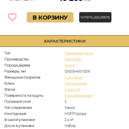
В КОРЗИНУ
КУПИТЬ ДЕШЕВЛЕ
ХАРАКТЕРИСТИКИ
Тип
Паркетная доска
Производство
Wood Bee
Порода дерева
Ясень
Размеры, мм
12x125x400-1200
Финишное покрытие
Под лаком
Блеск
Полуматовая
Фаска
С фаской
Поверхность на ощупь
Брашированная
Полезный слой
2
Тип соединения
Замок
Конструкция
HDF/Порода
В одной упаковке
2,4
м
2
Досок в упаковке
Набор