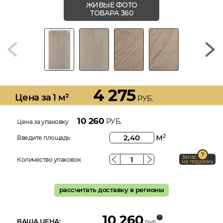
ЖИВЫЕ ФОТО
ТОВАРА 360
4 275
Цена за 1 м²
РУБ.
10 260
РУБ.
Цена за упаковку
м
2
Введите площадь
Запас
Количество упаковок
на подрезку
рассчитать доставку в регионы
10 260
ВАША ЦЕНА:
РУБ.