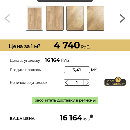
4 740
Цена за 1 м²
РУБ.
16 164
РУБ.
Цена за упаковку
м
2
Введите площадь
Запас
Количество упаковок
на подрезку
рассчитать доставку в регионы
16 164
ВАША ЦЕНА:
РУБ.