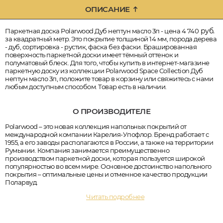
ОПИСАНИЕ
руб.
Паркетная доска Polarwood Дуб нептун масло 3п - цена 4 740
за квадратный метр. Это покрытие толщиной 14 мм, порода дерева
- дуб, сортировка - рустик, фаска без фаски. Брашированная
поверхность паркетной доски имеет тёмный оттенок и
полуматовый блеск. Для того, чтобы купить в интернет-магазине
паркетную доску из коллекции Polarwood Space Collection Дуб
нептун масло 3п, положите товар в корзину или свяжитесь с нами
любым доступным способом. Товар есть в наличии.
О ПРОИЗВОДИТЕЛЕ
Polarwood – это новая коллекция напольных покрытий от
международной компании Карелия-Упофлор. Бренд работает с
1955, а его заводы располагаются в России, а также на территории
Румынии. Компания занимается преимущественно
производством паркетной доски, которая пользуется широкой
популярностью во всем мире. Основное достоинство напольного
покрытия – оптимальные цены и отменное качество продукции
Поларвуд.
Читать подробнее