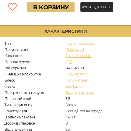
В КОРЗИНУ
КУПИТЬ ДЕШЕВЛЕ
ХАРАКТЕРИСТИКИ
Тип
Паркетная доска
Производство
Polarwood
Коллекция
Space Collection
Порода дерева
Дуб
Размеры, мм
14х188х2266
Финишное покрытие
Под маслом
Блеск
Полуматовая
Фаска
Без фаски
Поверхность на ощупь
Брашированная
Полезный слой
3,5
Тип соединения
Замок
Конструкция
Сосна/Сосна/Порода
В одной упаковке
3,41
м
2
Досок в упаковке
8
Вес упаковки, кг
26