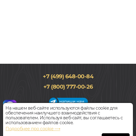
+7 (499) 648-00-84
2266x188, 14мм
+7 (800) 777-00-26
Дуб, Трехполосный, Лак, Кантри, Рустик, Натур
4 480
руб.
Цена за 1 м²
На нашем веб-сайте используются файлы cookie для
обеспечения наилучшего взаимодействия с
График работы салона
пользователем. Используя веб-сайт, вы соглашаетесь с
БЫСТРЫЙ ЗАКАЗ
КУПИТЬ
Пн-Вс с 09:00 до 21:00
использованием файлов cookie.
Наш адрес:
127018, г. Москва,
Подробнее про cookie ⟶
ул.Складочная, д.1, строение 9
Паркетная доска