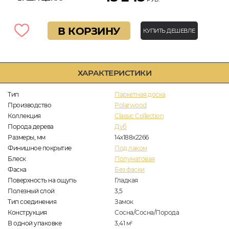
В КОРЗИНУ
КУПИТЬ ДЕШЕВЛЕ
ХАРАКТЕРИСТИКИ
Тип
Паркетная доска
Производство
Polarwood
Коллекция
Classic Collection
Порода дерева
Дуб
Размеры, мм
14х188х2266
Финишное покрытие
Под лаком
Блеск
Полуматовая
Фаска
Без фаски
Поверхность на ощупь
Гладкая
Полезный слой
3,5
Тип соединения
Замок
Конструкция
Сосна/Сосна/Порода
В одной упаковке
3,41
м
2