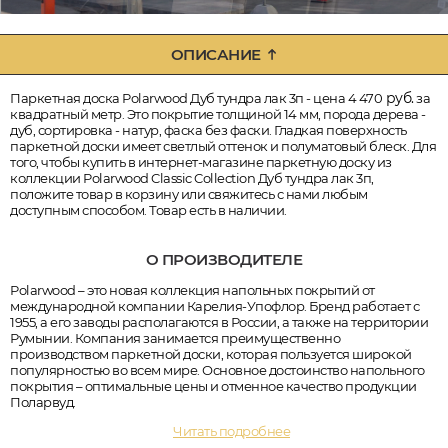
ОПИСАНИЕ
руб.
Паркетная доска Polarwood Дуб тундра лак 3п - цена 4 470
за
квадратный метр. Это покрытие толщиной 14 мм, порода дерева -
дуб, сортировка - натур, фаска без фаски. Гладкая поверхность
паркетной доски имеет светлый оттенок и полуматовый блеск. Для
того, чтобы купить в интернет-магазине паркетную доску из
коллекции Polarwood Classic Collection Дуб тундра лак 3п,
положите товар в корзину или свяжитесь с нами любым
доступным способом. Товар есть в наличии.
О ПРОИЗВОДИТЕЛЕ
Polarwood – это новая коллекция напольных покрытий от
международной компании Карелия-Упофлор. Бренд работает с
1955, а его заводы располагаются в России, а также на территории
Румынии. Компания занимается преимущественно
производством паркетной доски, которая пользуется широкой
популярностью во всем мире. Основное достоинство напольного
покрытия – оптимальные цены и отменное качество продукции
Поларвуд.
Читать подробнее