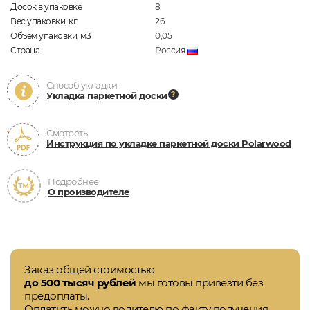
Досок в упаковке
8
Вес упаковки, кг
26
Объём упаковки, м3
0,05
Страна
Россия
Способ укладки
Укладка паркетной доски
Смотреть
Инструкция по укладке паркетной доски Polarwood
Подробнее
О производителе
Заказ общей стоимостью
до 500 тысяч рублей
мы готовы привезти без
предоплаты.
Оплатить можно водителю по факту получения