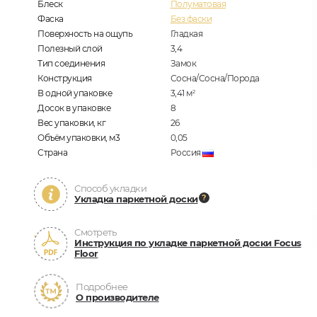
Блеск
Полуматовая
Фаска
Без фаски
Поверхность на ощупь
Гладкая
Полезный слой
3,4
Тип соединения
Замок
Конструкция
Сосна/Сосна/Порода
В одной упаковке
3,41
м
2
Досок в упаковке
8
Вес упаковки, кг
26
Объём упаковки, м3
0,05
Страна
Россия
Способ укладки
Укладка паркетной доски
Смотреть
Инструкция по укладке паркетной доски Focus
Floor
Подробнее
О производителе