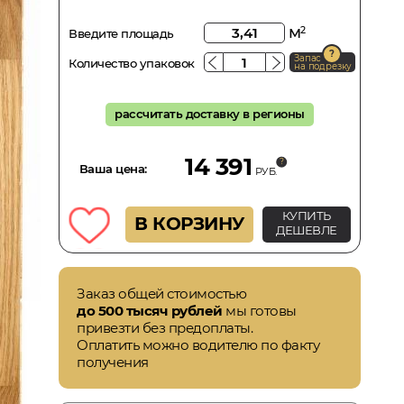
м
2
Введите площадь
Запас
Количество упаковок
на подрезку
рассчитать доставку в регионы
14 391
Ваша цена:
РУБ.
КУПИТЬ
В КОРЗИНУ
ДЕШЕВЛЕ
Заказ общей стоимостью
до 500 тысяч рублей
мы готовы
привезти без предоплаты.
Оплатить можно водителю по факту
получения