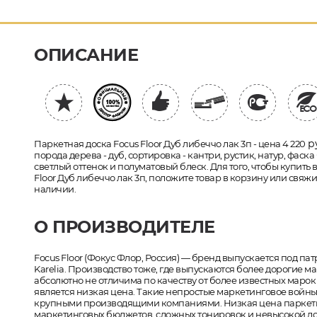
ОПИСАНИЕ
ру
Паркетная доска Focus Floor Дуб либеччо лак 3п - цена 4 220
порода дерева - дуб, сортировка - кантри, рустик, натур, фаск
светлый оттенок и полуматовый блеск. Для того, чтобы купить
Floor Дуб либеччо лак 3п, положите товар в корзину или свяж
наличии.
О ПРОИЗВОДИТЕЛЕ
Focus Floor (Фокус Флор, Россия) — бренд выпускается под п
Karelia. Производство тоже, где выпускаются более дорогие ма
абсолютно не отличима по качеству от более известных маро
является низкая цена. Такие непростые маркетинговое войны 
крупными производящими компаниями. Низкая цена паркетной
маркетинговых бюджетов, сложных тонировок и невысокой ло