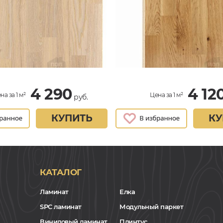
4 290
4 12
на за 1 м²
Цена за 1 м²
руб.
КУПИТЬ
КУ
КАТАЛОГ
Ламинат
Елка
SPC ламинат
Модульный паркет
Виниловый ламинат
Плинтус