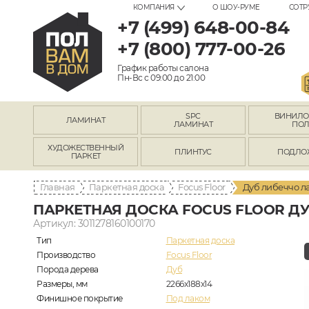
КОМПАНИЯ
О ШОУ-РУМЕ
СОТР
+7 (499) 648-00-84
+7 (800) 777-00-26
График работы салона
Пн-Вс с 09:00 до 21:00
SPC
ВИНИЛ
ЛАМИНАТ
ЛАМИНАТ
ПО
ХУДОЖЕСТВЕННЫЙ
ПЛИНТУС
ПОДЛО
ПАРКЕТ
Главная
Паркетная доска
Focus Floor
Дуб либеччо ла
ПАРКЕТНАЯ ДОСКА FOCUS FLOOR ДУ
Артикул: 3011278160100170
Тип
Паркетная доска
Производство
Focus Floor
Порода дерева
Дуб
Размеры, мм
2266x188x14
Финишное покрытие
Под лаком