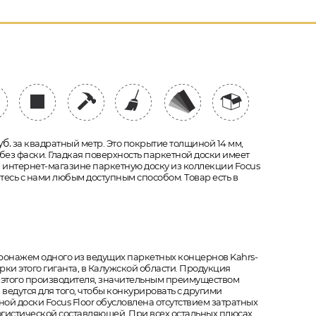
б.
за квадратный метр. Это покрытие толщиной 14 мм,
а без фаски. Гладкая поверхность паркетной доски имеет
 в интернет-магазине паркетную доску из коллекции Focus
итесь с нами любым доступным способом. Товар есть в
атронажем одного из ведущих паркетных концернов Kahrs-
рки этого гиганта, в Калужской области. Продукция
к этого производителя, значительным преимуществом
ведутся для того, чтобы конкурировать с другими
 доски Focus Floor обусловлена отсутствием затратных
гистической составляющей. При всех остальных плюсах