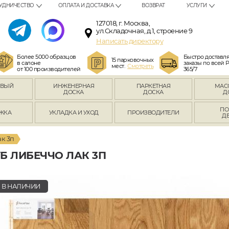
УДНИЧЕСТВО
ОПЛАТА И ДОСТАВКА
ВОЗВРАТ
УСЛУГИ
127018, г. Москва,
ул.Складочная, д.1, строение 9
Написать директору
Более 5000 образцов
Быстро доставл
15 парковочных
в салоне
заказы по всей 
мест.
Смотреть
от 100 производителей
365/7
ОВЫЙ
ИНЖЕНЕРНАЯ
ПАРКЕТНАЯ
МАС
Л
ДОСКА
ДОСКА
Д
ПО
ЖКА
УКЛАДКА И УХОД
ПРОИЗВОДИТЕЛИ
Д
к 3п
Б ЛИБЕЧЧО ЛАК 3П
В НАЛИЧИИ