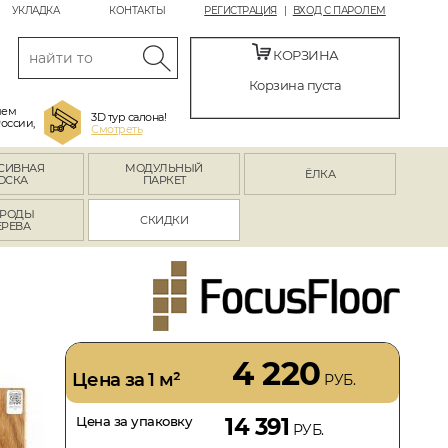
УКЛАДКА
КОНТАКТЫ
РЕГИСТРАЦИЯ
ВХОД С ПАРОЛЕМ
КОРЗИНА
Корзина пуста
яем
3D тур салона!
России,
Смотреть
СИВНАЯ
МОДУЛЬНЫЙ
ЁЛКА
ОСКА
ПАРКЕТ
РОДЫ
СКИДКИ
ЕРЕВА
4 220
Цена за 1 м²
РУБ.
Цена за упаковку
14 391
РУБ.