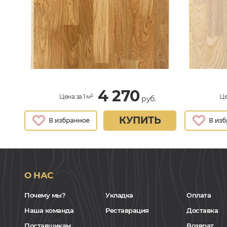
4 270
Цена за 1 м²
Це
руб.
КУПИТЬ
О НАС
Почему мы?
Укладка
Оплата
Наша команда
Реставрация
Доставка
Поставщикам
Возврат