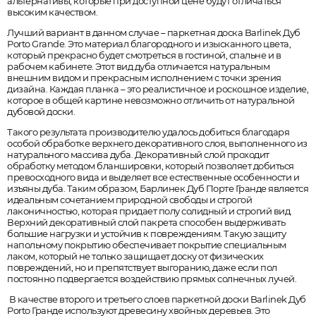
альтернативы, которые при доступной цене будут отличаться
высоким качеством.
Лучший вариант в данном случае – паркетная доска Barlinek Дуб
Porto Grande. Это материал благородного и изысканного цвета,
который прекрасно будет смотреться в гостиной, спальне и в
рабочем кабинете. Этот вид дуба отличается натуральным
внешним видом и прекрасным исполнением с точки зрения
дизайна. Каждая планка – это реалистичное и роскошное изделие,
которое в общей картине невозможно отличить от натуральной
дубовой доски.
Такого результата производителю удалось добиться благодаря
особой обработке верхнего декоративного слоя, выполненного из
натурального массива дуба. Декоративный слой проходит
обработку методом бланшировки, который позволяет добиться
превосходного вида и выделяет все естественные особенности и
изъяны дуба. Таким образом, Барлинек Дуб Порте Гранде является
идеальным сочетанием природной свободы и строгой
лаконичностью, которая придает полу солидный и строгий вид.
Верхний декоративный слой пакрета способен выдерживать
большие нагрузки и устойчив к повреждениям. Такую защиту
напольному покрытию обеспечивает покрытие специальным
лаком, который не только защищает доску от физических
повреждений, но и препятствует выгоранию, даже если пол
постоянно подвергается воздействию прямых солнечных лучей.
В качестве второго и третьего слоев паркетной доски Barlinek Дуб
Porto Гранде используют древесину хвойных деревьев. Это