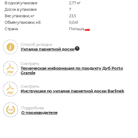
В одной упаковке
2,77
м
2
Досок в упаковке
7
Вес упаковки, кг
23,5
Объём упаковки, м3
0,041
Страна
Польша
Способ укладки
Укладка паркетной доски
Смотреть
Техническая информация по продукту Дуб Porto
Grande
Смотреть
Инструкция по укладке паркетной доски Barlinek
Подробнее
О производителе