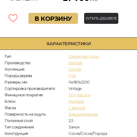
В КОРЗИНУ
КУПИТЬ ДЕШЕВЛЕ
ХАРАКТЕРИСТИКИ
Тип
Паркетная доска
Производство
Barlinek
Коллекция
Grande
Порода дерева
Дуб
Размеры, мм
14х180х2200
Сортировка производителя
Vintage
Финишное покрытие
Под маслом
Блеск
Матовая
Фаска
С фаской
Поверхность на ощупь
Брашированная
Полезный слой
2,5
Тип соединения
Замок
Конструкция
Сосна/Сосна/Порода