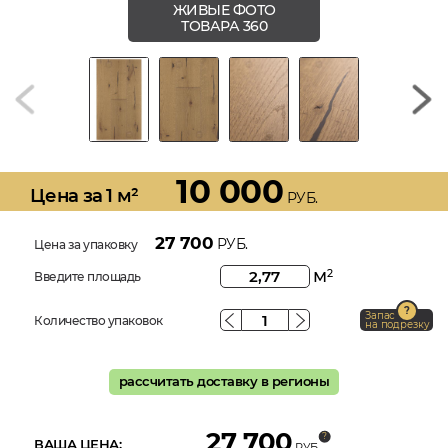
ЖИВЫЕ ФОТО
ТОВАРА 360
10 000
Цена за 1 м²
РУБ.
27 700
РУБ.
Цена за упаковку
м
2
Введите площадь
Запас
Количество упаковок
на подрезку
рассчитать доставку в регионы
27 700
ВАША ЦЕНА:
РУБ.