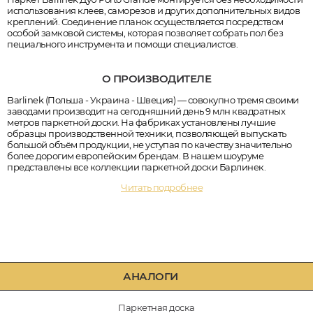
использования клеев, саморезов и других дополнительных видов
креплений. Соединение планок осуществляется посредством
особой замковой системы, которая позволяет собрать пол без
пециального инструмента и помощи специалистов.
О ПРОИЗВОДИТЕЛЕ
Barlinek (Польша - Украина - Швеция) — совокупно тремя своими
заводами производит на сегодняшний день 9 млн квадратных
метров паркетной доски. На фабриках установлены лучшие
образцы производственной техники, позволяющей выпускать
большой объём продукции, не уступая по качеству значительно
более дорогим европейским брендам. В нашем шоуруме
представлены все коллекции паркетной доски Барлинек.
Читать подробнее
АНАЛОГИ
Паркетная доска