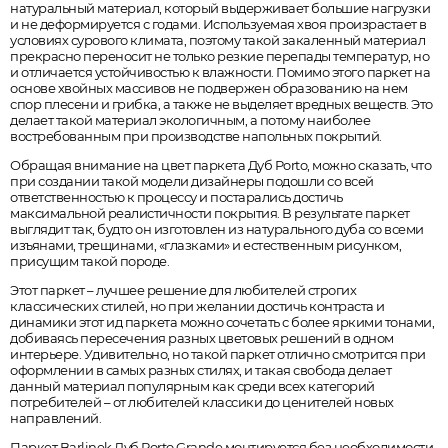
натуральный материал, который выдерживает большие нагрузки
и не деформируется с годами. Используемая хвоя произрастает в
условиях сурового климата, поэтому такой закаленный материал
прекрасно переносит не только резкие перепады температур, но
и отличается устойчивостью к влажности. Помимо этого паркет на
основе хвойных массивов не подвержен образованию на нем
спор плесени и грибка, а также не выделяет вредных веществ. Это
делает такой материал экологичным, а потому наиболее
востребованным при производстве напольных покрытий.
Обращая внимание на цвет паркета Дуб Porto, можно сказать, что
при создании такой модели дизайнеры подошли со всей
ответственностью к процессу и постарались достичь
максимальной реалистичности покрытия. В результате паркет
выглядит так, будто он изготовлен из натурального дуба со всеми
изъянами, трещинами, «глазками» и естественным рисунком,
присущим такой породе.
Этот паркет – лучшее решение для любителей строгих
классических стилей, но при желании достичь контраста и
динамики этот ид паркета можно сочетать с более яркими тонами,
добиваясь пересечения разных цветовых решений в одном
интерьере. Удивительно, но такой паркет отлично смотрится при
оформлении в самых разных стилях, и такая свобода делает
данный материал популярным как среди всех категорий
потребителей – от любителей классики до ценителей новых
направлений.
Паркет Barlinek Дуб Porto Grande монтируется без необходимости