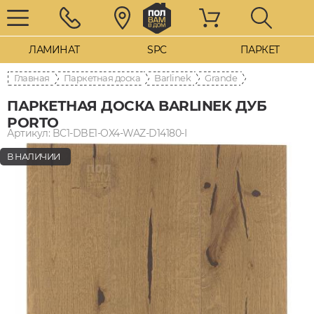
ЛАМИНАТ
SPC
ПАРКЕТ
Главная
Паркетная доска
Barlinek
Grande
ПАРКЕТНАЯ ДОСКА BARLINEK ДУБ
PORTO
Артикул: BC1-DBE1-OX4-WAZ-D14180-I
В НАЛИЧИИ