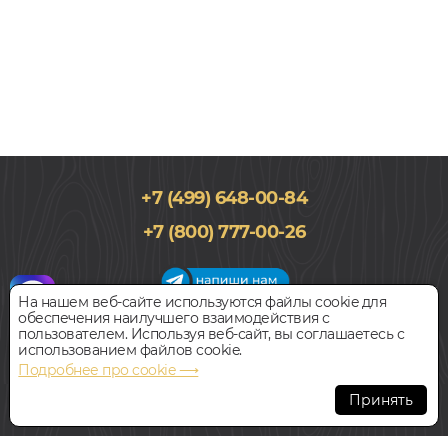
+7 (499) 648-00-84
+7 (800) 777-00-26
На нашем веб-сайте используются файлы cookie для
обеспечения наилучшего взаимодействия с
График работы салона
пользователем. Используя веб-сайт, вы соглашаетесь с
Пн-Вс с 09:00 до 21:00
использованием файлов cookie.
Наш адрес:
127018, г. Москва,
Подробнее про cookie ⟶
ул.Складочная, д.1, строение 9
Принять
Всегда свободная парковка