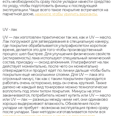
есть необходимость сразу после укладки нанести средство
по уходу, чтобы подготовить финиш к последующей
эксплуатации. Чаще всего такое покрытие встречается на
паркетной доске,
нажмите чтобы увидить варианты.
UV - лак
UV — лак изготовлен практически так же, как и UV — масло.
Лак погружают для затвердевания в специальную камеру,
где покрытие обрабатывается ультрафиолетом короткое
время, делается это для того чтобы производственный
процесс шел быстрее. Для улучшения физических свойств
(истираемость) лака используют специальный химический
состав, присадку — оксид алюминия. Ультрафиолет на лак
действует моментально, после чего он моментально
отверждается и продукт едет по линии дальше чтобы быть
покрытым ещё несколькими слоями. Для UV — лака это
огромный минус, так как с таким покрытием приходится
работать очень осторожно, ведь он очень хрупкий. Также
далеко не каждый вид тонировки можно технологически
воплотить под этим типом покрытия. Минусы на этом
заканчиваются, потребитель может купить или UV — масло
или UV — лак — разницы между ними нет, они одинаково
хорошо выдерживают влажность. Обновления после
укладки не пребует - возможна эксплуатация прямо сразу
после укладки. Таки методом изготавливается почти вся