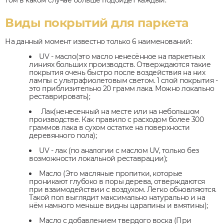
том в каком случае больше подойдет каждый.
Виды покрытий для паркета
На данный момент известно только 6 наименований:
UV - масло(это масло ненесённое на паркетных
линиях больших производств. Отверждаются такие
покрытия очень быстро после воздействия на них
лампы с ультрафиолетовым светом. 1 слой покрытия -
это приблизительно 20 грамм лака. Можно локально
реставрировать);
Лак(ненесенный на месте или на небольшом
производстве. Как правило с расходом более 300
граммов лака в сухом остатке на поверхности
деревянного пола);
UV - лак (по аналогии с маслом UV, только без
возможности локальной реставрации);
Масло (Это масляные пропитки, которые
проникают глубоко в поры дерева, отверждаются
при взаимодействии с воздухом. Легко обновляются.
Такой пол выглядит максимально натурально и на
нём намного меньше видны царапины и вмятины);
Масло с добавлением твердого воска (При