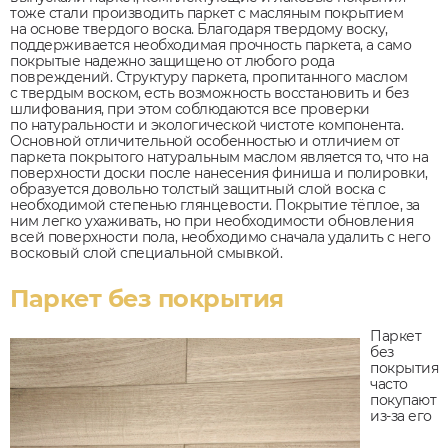
тоже стали производить паркет с масляным покрытием
на основе твердого воска. Благодаря твердому воску,
поддерживается необходимая прочность паркета, а само
покрытые надежно защищено от любого рода
повреждений. Структуру паркета, пропитанного маслом
с твердым воском, есть возможность восстановить и без
шлифования, при этом соблюдаются все проверки
по натуральности и экологической чистоте компонента.
Основной отличительной особенностью и отличием от
паркета покрытого натуральным маслом является то, что на
поверхности доски после нанесения финиша и полировки,
образуется довольно толстый защитный слой воска с
необходимой степенью глянцевости. Покрытие тёплое, за
ним легко ухаживать, но при необходимости обновления
всей поверхности пола, необходимо сначала удалить с него
восковый слой специальной смывкой.
Паркет без покрытия
Паркет
без
покрытия
часто
покупают
из-за его