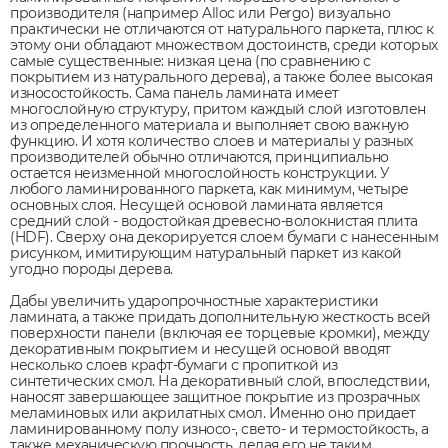
производителя (например Alloc или Pergo) визуально
практически не отличаются от натурального паркета, плюс к
этому они обладают множеством достоинств, среди которых
самые существенные: низкая цена (по сравнению с
покрытием из натурального дерева), а также более высокая
износостойкость. Сама панель ламината имеет
многослойную структуру, притом каждый слой изготовлен
из определенного материала и выполняет свою важную
функцию. И хотя количество слоев и материалы у разных
производителей обычно отличаются, принципиально
остается неизменной многослойность конструкции. У
любого ламинированного паркета, как минимум, четыре
основных слоя. Несущей основой ламината является
средний слой - водостойкая древесно-волокнистая плита
(HDF). Сверху она декорируется слоем бумаги с нанесенным
рисунком, имитирующим натуральный паркет из какой
угодно породы дерева.
Дабы увеличить ударопрочностные характеристики
ламината, а также придать дополнительную жесткость всей
поверхности панели (включая ее торцевые кромки), между
декоративным покрытием и несущей основой вводят
несколько слоев крафт-бумаги с пропиткой из
синтетических смол. На декоративный слой, впоследствии,
наносят завершающее защитное покрытие из прозрачных
меламиновых или акрилатных смол. Именно оно придает
ламинированному полу износо-, свето- и термостойкость, а
также механическую прочность, делая его не таким