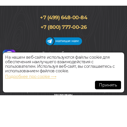
+7 (499) 648-00-84
+7 (800) 777-00-26
График работы салона
На нашем веб-сайте используются файлы cookie для
Пн-Вс с 09:00 до 21:00
обеспечения наилучшего взаимодействия с
Наш адрес:
127018, г. Москва,
пользователем. Используя веб-сайт, вы соглашаетесь с
ул.Складочная, д.1, строение 9
использованием файлов cookie.
Подробнее про cookie ⟶
Всегда свободная парковка
Принять
© Интернет-магазин Polvamvdom.ru 2011-2026. Все права
защищены.
При копировании материалов прямая ссылка на сайт
обязательна
.
НАШ ПАРТНЁР