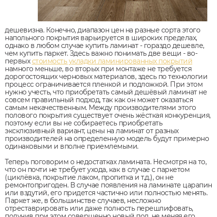
дешевизна. Конечно, диапазон цен на разные сорта этого
напольного покрытия варьируется в широких пределах,
однако в любом случае купить ламинат - гораздо дешевле,
чем купить паркет. Здесь важно понимать две вещи - во-
первых
стоимость укладки ламинированных покрытий
намного меньше, во вторых при монтаже не требуется
дорогостоящих черновых материалов, здесь по технологии
процесс ограничивается пленкой и подложкой. При этом
нужно учесть, что приобретать самый дешёвый ламинат не
совсем правильный подход, так как он может оказаться
самым некачественным. Между производителями этого
полового покрытия существует очень жёсткая конкуренция,
поэтому если вы не собираетесь приобретать
эксклюзивный вариант, цены на ламинат от разных
производителей на определенную модель будут примерно
одинаковыми и вполне приемлемыми.
Теперь поговорим о недостатках ламината. Несмотря на то,
что он почти не требует ухода, как в случае с паркетом
(циклёвка, покрытие лаком, пропитка и т.д.), он не
ремонтопригоден. В случае появления на ламинате царапин
или вздутий, его придется частично или полностью менять.
Паркет же, в большинстве случаев, несложно
отреставрировать или даже полность перешлифовать,
получив при этом совершенно новый пол, не меняя его.