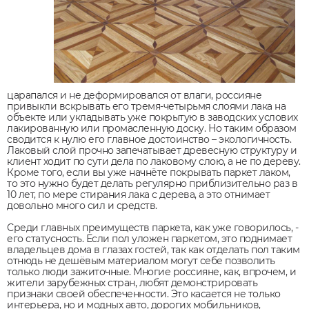
царапался и не деформировался от влаги, россияне
привыкли вскрывать его тремя-четырьмя слоями лака на
объекте или укладывать уже покрытую в заводских услових
лакированную или промасленную доску. Но таким образом
сводится к нулю его главное достоинство – экологичность.
Лаковый слой прочно запечатывает древесную структуру и
клиент ходит по сути дела по лаковому слою, а не по дереву.
Кроме того, если вы уже начнёте покрывать паркет лаком,
то это нужно будет делать регулярно приблизительно раз в
10 лет, по мере стирания лака с дерева, а это отнимает
довольно много сил и средств.
Среди главных преимуществ паркета, как уже говорилось, -
его статусность. Если пол уложен паркетом, это поднимает
владельцев дома в глазах гостей, так как отделать пол таким
отнюдь не дешёвым материалом могут себе позволить
только люди зажиточные. Многие россияне, как, впрочем, и
жители зарубежных стран, любят демонстрировать
признаки своей обеспеченности. Это касается не только
интерьера, но и модных авто, дорогих мобильников,