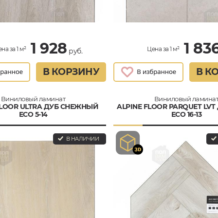
1 928
1 83
на за 1 м²
Цена за 1 м²
руб.
В КОРЗИНУ
В К
Виниловый ламинат
Виниловый ламина
FLOOR ULTRA ДУБ СНЕЖНЫЙ
ALPINE FLOOR PARQUET LVT
ЕСО 5-14
ECO 16-13
В НАЛИЧИИ