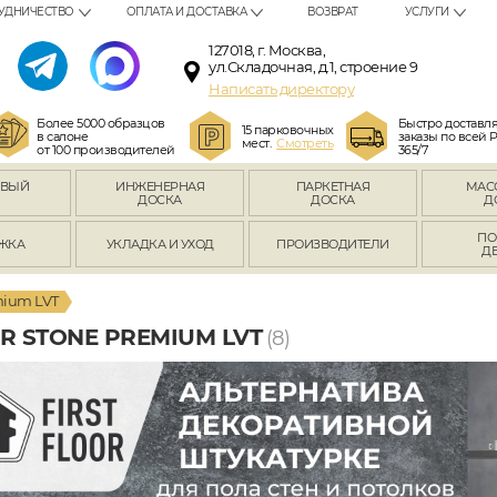
УДНИЧЕСТВО
ОПЛАТА И ДОСТАВКА
ВОЗВРАТ
УСЛУГИ
127018, г. Москва,
ул.Складочная, д.1, строение 9
Написать директору
Более 5000 образцов
Быстро доставл
15 парковочных
в салоне
заказы по всей 
мест.
Смотреть
от 100 производителей
365/7
ОВЫЙ
ИНЖЕНЕРНАЯ
ПАРКЕТНАЯ
МАС
Л
ДОСКА
ДОСКА
Д
ПО
ЖКА
УКЛАДКА И УХОД
ПРОИЗВОДИТЕЛИ
Д
mium LVT
 STONE PREMIUM LVT
(8)