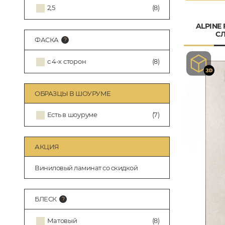
2,5
(8)
ALPINE
СЛ
ФАСКА
с 4-х сторон
(8)
ОБРАЗЦЫ В ШОУРУМЕ
Есть в шоуруме
(7)
АКЦИЯ
Виниловый ламинат со скидкой
БЛЕСК
Матовый
(8)