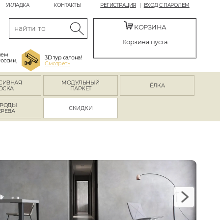
УКЛАДКА
КОНТАКТЫ
РЕГИСТРАЦИЯ
ВХОД С ПАРОЛЕМ
КОРЗИНА
Корзина пуста
яем
3D тур салона!
России,
Смотреть
СИВНАЯ
МОДУЛЬНЫЙ
ЁЛКА
ОСКА
ПАРКЕТ
РОДЫ
СКИДКИ
ЕРЕВА