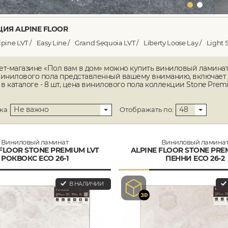
ИЯ ALPINE FLOOR
lpine LVT
Easy Line
Grand Sequoia LVT
Liberty Loose Lay
Light 
ет-магазине «Пол вам в дом» можно купить виниловый ламинат A
винилового пола представленный вашему вниманию, включает 
в каталоге - 8 шт, цена винилового пола коллекции Stone Premi
Не важно
48
ка
Отображать по:
Виниловый ламинат
Виниловый ламина
 FLOOR STONE PREMIUM LVT
ALPINE FLOOR STONE PRE
РОКВОКС ECO 26-1
ПЕННИ ECO 26-2
В НАЛИЧИИ