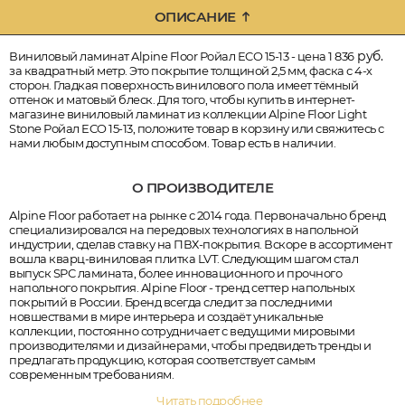
ОПИСАНИЕ
руб.
Виниловый ламинат Alpine Floor Ройал ECO 15-13 - цена 1 836
за квадратный метр. Это покрытие толщиной 2,5 мм, фаска с 4-х
сторон. Гладкая поверхность винилового пола имеет тёмный
оттенок и матовый блеск. Для того, чтобы купить в интернет-
магазине виниловый ламинат из коллекции Alpine Floor Light
Stone Ройал ECO 15-13, положите товар в корзину или свяжитесь с
нами любым доступным способом. Товар есть в наличии.
О ПРОИЗВОДИТЕЛЕ
Alpine Floor работает на рынке с 2014 года. Первоначально бренд
специализировался на передовых технологиях в напольной
индустрии, сделав ставку на ПВХ-покрытия. Вскоре в ассортимент
вошла кварц-виниловая плитка LVT. Следующим шагом стал
выпуск SPC ламината, более инновационного и прочного
напольного покрытия. Alpine Floor - тренд сеттер напольных
покрытий в России. Бренд всегда следит за последними
новшествами в мире интерьера и создаёт уникальные
коллекции, постоянно сотрудничает с ведущими мировыми
производителями и дизайнерами, чтобы предвидеть тренды и
предлагать продукцию, которая соответствует самым
современным требованиям.
Читать подробнее