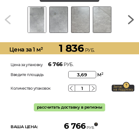
1 836
Цена за 1 м²
РУБ.
6 766
РУБ.
Цена за упаковку
м
2
Введите площадь
Запас
Количество упаковок
на подрезку
рассчитать доставку в регионы
6 766
ВАША ЦЕНА:
РУБ.