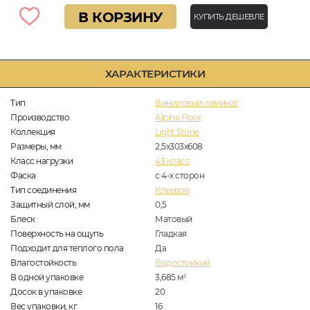
В КОРЗИНУ
КУПИТЬ ДЕШЕВЛЕ
ХАРАКТЕРИСТИКИ
Тип
Виниловый ламинат
Производство
Alpine Floor
Коллекция
Light Stone
Размеры, мм
2,5х303х608
Класс нагрузки
43 класс
Фаска
с 4-х сторон
Тип соединения
Клеевой
Защитный слой, мм
0,5
Блеск
Матовый
Поверхность на ощупь
Гладкая
Подходит для теплого пола
Да
Влагостойкость
Водостойкий
В одной упаковке
3,685
м
2
Досок в упаковке
20
Вес упаковки, кг
16