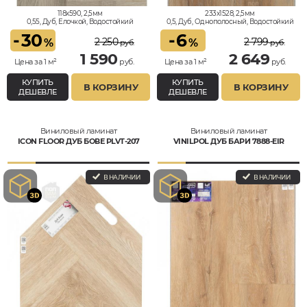
118x590, 2,5мм
233x1528, 2,5мм
0,55, Дуб, Елочкой, Водостойкий
0,5, Дуб, Однополосный, Водостойкий
-
30
-
6
2 250
2 799
%
%
руб.
руб.
1 590
2 649
Цена за 1 м²
руб.
Цена за 1 м²
руб.
КУПИТЬ
КУПИТЬ
В КОРЗИНУ
В КОРЗИНУ
ДЕШЕВЛЕ
ДЕШЕВЛЕ
Виниловый ламинат
Виниловый ламинат
ICON FLOOR ДУБ БОВЕ PLVT-207
VINILPOL ДУБ БАРИ 7888-EIR
В НАЛИЧИИ
В НАЛИЧИИ