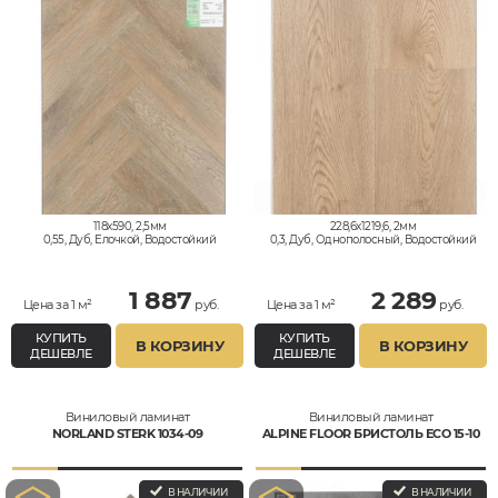
118x590, 2,5мм
228,6x1219,6, 2мм
0,55, Дуб, Елочкой, Водостойкий
0,3, Дуб, Однополосный, Водостойкий
1 887
2 289
Цена за 1 м²
руб.
Цена за 1 м²
руб.
КУПИТЬ
КУПИТЬ
В КОРЗИНУ
В КОРЗИНУ
ДЕШЕВЛЕ
ДЕШЕВЛЕ
Виниловый ламинат
Виниловый ламинат
NORLAND STERK 1034-09
ALPINE FLOOR БРИСТОЛЬ ЕСО 15-10
В НАЛИЧИИ
В НАЛИЧИИ