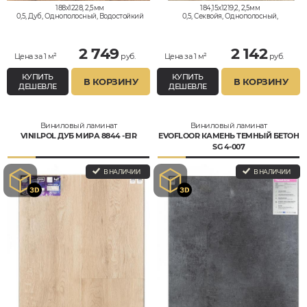
188x1228, 2,5мм
184,15x1219,2, 2,5мм
0,5, Дуб, Однополосный, Водостойкий
0,5, Секвойя, Однополосный,
Водостойкий
2 749
2 142
Цена за 1 м²
руб.
Цена за 1 м²
руб.
КУПИТЬ
КУПИТЬ
В КОРЗИНУ
В КОРЗИНУ
ДЕШЕВЛЕ
ДЕШЕВЛЕ
Виниловый ламинат
Виниловый ламинат
VINILPOL ДУБ МИРА 8844 -EIR
EVOFLOOR КАМЕНЬ ТЕМНЫЙ БЕТОН
SG 4-007
В НАЛИЧИИ
В НАЛИЧИИ