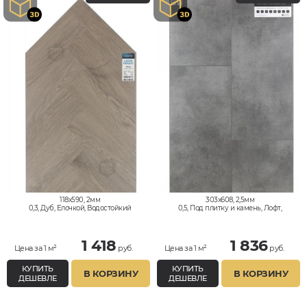
118x590, 2мм
303x608, 2,5мм
0,3, Дуб, Елочкой, Водостойкий
0,5, Под плитку и камень, Лофт,
Водостойкий
1 418
1 836
Цена за 1 м²
руб.
Цена за 1 м²
руб.
КУПИТЬ
КУПИТЬ
В КОРЗИНУ
В КОРЗИНУ
ДЕШЕВЛЕ
ДЕШЕВЛЕ