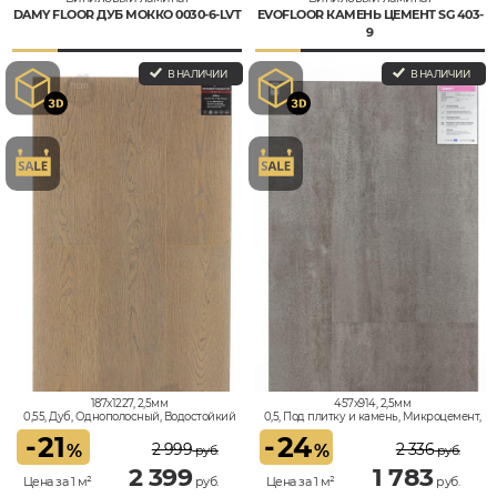
DAMY FLOOR ДУБ МОККО 0030-6-LVT
EVOFLOOR КАМЕНЬ ЦЕМЕНТ SG 403-
9
В НАЛИЧИИ
В НАЛИЧИИ
187x1227, 2,5мм
457x914, 2,5мм
0,55, Дуб, Однополосный, Водостойкий
0,5, Под плитку и камень, Микроцемент,
Водостойкий
-
21
-
24
2 999
2 336
%
%
руб.
руб.
2 399
1 783
Цена за 1 м²
руб.
Цена за 1 м²
руб.