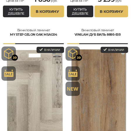
Цена за 1 м²
руб.
Цена за 1 м²
руб.
КУПИТЬ
КУПИТЬ
В КОРЗИНУ
В КОРЗИНУ
ДЕШЕВЛЕ
ДЕШЕВЛЕ
Виниловый ламинат
Виниловый ламинат
MY STEP GELON OAK MSAG04
VINILAM ДУБ БИЛЬ 8895-EIR
В НАЛИЧИИ
В НАЛИЧИИ