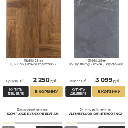
118x590, 2,5мм
475x950, 2,5мм
0,55, Орех, Елочкой, Водостойкий
0,5, Под плитку и камень, Водостойкий
2 250
3 099
Цена за 1 м²
руб.
Цена за 1 м²
руб.
КУПИТЬ
КУПИТЬ
В КОРЗИНУ
В КОРЗИНУ
ДЕШЕВЛЕ
ДЕШЕВЛЕ
Виниловый ламинат
Виниловый ламинат
ICON FLOOR ДУБ ФОРД BLVT-224
ALPINE FLOOR КАРИТЕ ECO 11-902