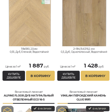
118x590, 2,5мм
2×184,15x1219,2, мм
0,55, Дуб, Елочкой, Водостойкий
0,3, Дуб, Однополосный, Водостойкий
1 887
1 428
Цена за 1 м²
руб.
Цена за 1 м²
руб.
КУПИТЬ
КУПИТЬ
В КОРЗИНУ
В КОРЗИНУ
ДЕШЕВЛЕ
ДЕШЕВЛЕ
Виниловый ламинат
Виниловый ламинат
ALPINE FLOOR ДУБ НАТУРАЛЬНЫЙ
VINILAM ПЕРСИДСКИЙ КАМЕНЬ
ОТБЕЛЕННЫЙ ECO 16-5
GLUE 91911
В НАЛИЧИИ
В НАЛИЧИИ