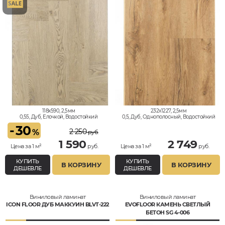
118x590, 2,5мм
232x1227, 2,5мм
0,55, Дуб, Елочкой, Водостойкий
0,5, Дуб, Однополосный, Водостойкий
-
30
2 250
%
руб.
1 590
2 749
Цена за 1 м²
руб.
Цена за 1 м²
руб.
КУПИТЬ
КУПИТЬ
В КОРЗИНУ
В КОРЗИНУ
ДЕШЕВЛЕ
ДЕШЕВЛЕ
Виниловый ламинат
Виниловый ламинат
ICON FLOOR ДУБ МАККУИН BLVT-222
EVOFLOOR КАМЕНЬ СВЕТЛЫЙ
БЕТОН SG 4-006