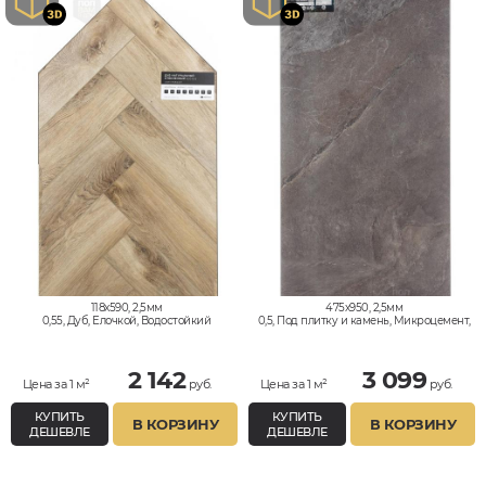
118x590, 2,5мм
475x950, 2,5мм
0,55, Дуб, Елочкой, Водостойкий
0,5, Под плитку и камень, Микроцемент,
Водостойкий
2 142
3 099
Цена за 1 м²
руб.
Цена за 1 м²
руб.
КУПИТЬ
КУПИТЬ
В КОРЗИНУ
В КОРЗИНУ
ДЕШЕВЛЕ
ДЕШЕВЛЕ