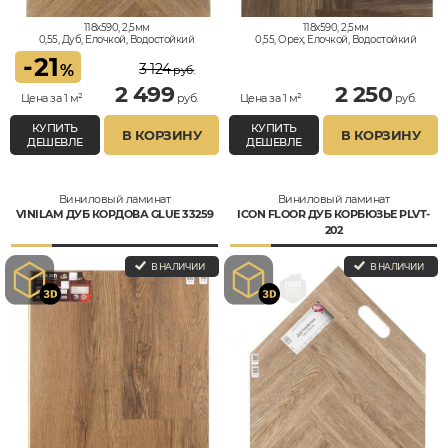
118x590, 2,5мм
118x590, 2,5мм
0,55, Дуб, Елочкой, Водостойкий
0,55, Орех, Елочкой, Водостойкий
-
21
3 124
%
руб.
2 499
2 250
Цена за 1 м²
руб.
Цена за 1 м²
руб.
КУПИТЬ
КУПИТЬ
В КОРЗИНУ
В КОРЗИНУ
ДЕШЕВЛЕ
ДЕШЕВЛЕ
Виниловый ламинат
Виниловый ламинат
VINILAM ДУБ КОРДОВА GLUE 33259
ICON FLOOR ДУБ КОРБЮЗЬЕ PLVT-
202
В НАЛИЧИИ
В НАЛИЧИИ