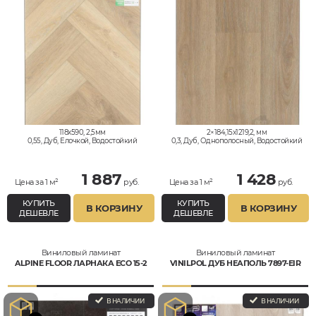
118x590, 2,5мм
2×184,15x1219,2, мм
0,55, Дуб, Елочкой, Водостойкий
0,3, Дуб, Однополосный, Водостойкий
1 887
1 428
Цена за 1 м²
руб.
Цена за 1 м²
руб.
КУПИТЬ
КУПИТЬ
В КОРЗИНУ
В КОРЗИНУ
ДЕШЕВЛЕ
ДЕШЕВЛЕ
Виниловый ламинат
Виниловый ламинат
ALPINE FLOOR ЛАРНАКА ЕСО 15-2
VINILPOL ДУБ НЕАПОЛЬ 7897-EIR
В НАЛИЧИИ
В НАЛИЧИИ