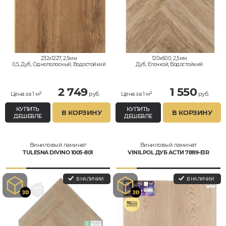
232x1227, 2,5мм
120x600, 2,5мм
0,5, Дуб, Однополосный, Водостойкий
Дуб, Елочкой, Водостойкий
2 749
1 550
Цена за 1 м²
руб.
Цена за 1 м²
руб.
КУПИТЬ
КУПИТЬ
В КОРЗИНУ
В КОРЗИНУ
ДЕШЕВЛЕ
ДЕШЕВЛЕ
Виниловый ламинат
Виниловый ламинат
TULESNA DIVINO 1005-801
VINILPOL ДУБ АСТИ 7889-EIR
В НАЛИЧИИ
В НАЛИЧИИ