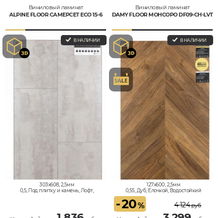
Виниловый ламинат
Виниловый ламинат
ALPINE FLOOR САМЕРСЕТ ЕСО 15-6
DAMY FLOOR МОНСОРО DF09-CH-LVT
В НАЛИЧИИ
В НАЛИЧИИ
303x608, 2,5мм
127x600, 2,5мм
0,5, Под плитку и камень, Лофт,
0,55, Дуб, Елочкой, Водостойкий
Водостойкий
-
20
4 124
%
руб.
1 836
3 299