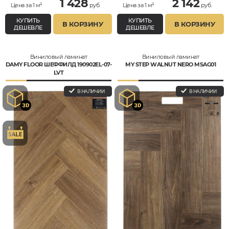
1 428
2 142
Цена за 1 м²
руб.
Цена за 1 м²
руб.
КУПИТЬ
КУПИТЬ
В КОРЗИНУ
В КОРЗИНУ
ДЕШЕВЛЕ
ДЕШЕВЛЕ
Виниловый ламинат
Виниловый ламинат
DAMY FLOOR ШЕФФИЛД 190902EL-07-
MY STEP WALNUT NERO MSAG01
LVT
В НАЛИЧИИ
В НАЛИЧИИ