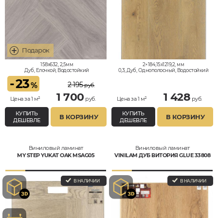
158x632, 2,5мм
2×184,15x1219,2, мм
Дуб, Елочкой, Водостойкий
0,3, Дуб, Однополосный, Водостойкий
-
23
2 195
%
руб.
1 700
1 428
Цена за 1 м²
руб.
Цена за 1 м²
руб.
КУПИТЬ
КУПИТЬ
В КОРЗИНУ
В КОРЗИНУ
ДЕШЕВЛЕ
ДЕШЕВЛЕ
Виниловый ламинат
Виниловый ламинат
MY STEP YUKAT OAK MSAG05
VINILAM ДУБ ВИТОРИЯ GLUE 33808
В НАЛИЧИИ
В НАЛИЧИИ