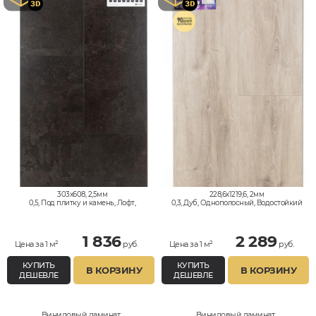
303x608, 2,5мм
228,6x1219,6, 2мм
0,5, Под плитку и камень, Лофт,
0,3, Дуб, Однополосный, Водостойкий
Водостойкий
1 836
2 289
Цена за 1 м²
руб.
Цена за 1 м²
руб.
КУПИТЬ
КУПИТЬ
В КОРЗИНУ
В КОРЗИНУ
ДЕШЕВЛЕ
ДЕШЕВЛЕ
Виниловый ламинат
Виниловый ламинат