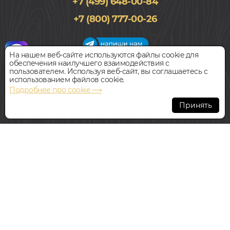
+7 (499) 648-00-84
+7 (800) 777-00-26
На нашем веб-сайте используются файлы cookie для
обеспечения наилучшего взаимодействия с
График работы салона
пользователем. Используя веб-сайт, вы соглашаетесь с
Пн-Вс с 09:00 до 21:00
использованием файлов cookie.
Наш адрес:
127018, г. Москва,
Подробнее про cookie ⟶
ул.Складочная, д.1, строение 9
Принять
Всегда свободная парковка
© Интернет-магазин Polvamvdom.ru 2011-2026. Все права
защищены.
При копировании материалов прямая ссылка на сайт
обязательна
.
НАШ ПАРТНЁР