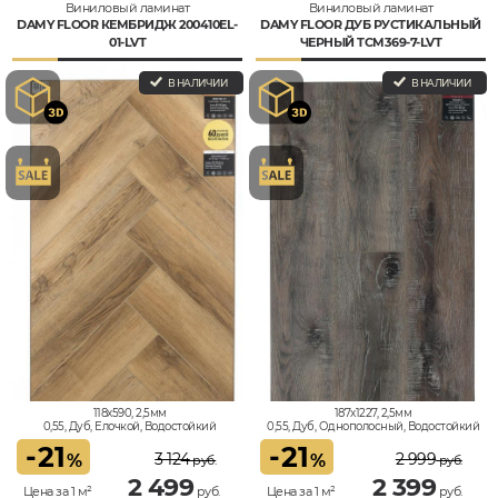
Виниловый ламинат
Виниловый ламинат
DAMY FLOOR КЕМБРИДЖ 200410EL-
DAMY FLOOR ДУБ РУСТИКАЛЬНЫЙ
01-LVT
ЧЕРНЫЙ TCM369-7-LVT
В НАЛИЧИИ
В НАЛИЧИИ
118x590, 2,5мм
187x1227, 2,5мм
0,55, Дуб, Елочкой, Водостойкий
0,55, Дуб, Однополосный, Водостойкий
-
21
-
21
3 124
2 999
%
%
руб.
руб.
2 499
2 399
Цена за 1 м²
руб.
Цена за 1 м²
руб.