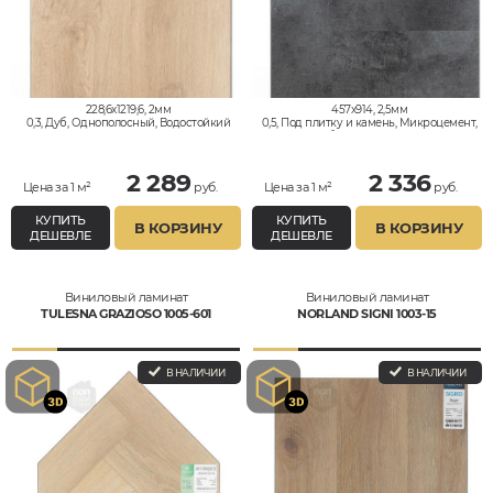
228,6x1219,6, 2мм
457x914, 2,5мм
0,3, Дуб, Однополосный, Водостойкий
0,5, Под плитку и камень, Микроцемент,
Под бетон, Водостойкий
2 289
2 336
Цена за 1 м²
руб.
Цена за 1 м²
руб.
КУПИТЬ
КУПИТЬ
В КОРЗИНУ
В КОРЗИНУ
ДЕШЕВЛЕ
ДЕШЕВЛЕ
Виниловый ламинат
Виниловый ламинат
TULESNA GRAZIOSO 1005-601
NORLAND SIGNI 1003-15
В НАЛИЧИИ
В НАЛИЧИИ