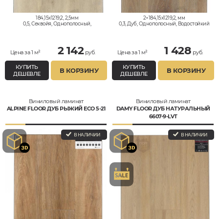
184,15x1219,2, 2,5мм
2×184,15x1219,2, мм
0,5, Секвойя, Однополосный,
0,3, Дуб, Однополосный, Водостойкий
Водостойкий
2 142
1 428
Цена за 1 м²
руб.
Цена за 1 м²
руб.
КУПИТЬ
КУПИТЬ
В КОРЗИНУ
В КОРЗИНУ
ДЕШЕВЛЕ
ДЕШЕВЛЕ
Виниловый ламинат
Виниловый ламинат
ALPINE FLOOR ДУБ РЫЖИЙ ЕСО 5-21
DAMY FLOOR ДУБ НАТУРАЛЬНЫЙ
6607-9-LVT
В НАЛИЧИИ
В НАЛИЧИИ