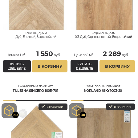
120x600, 2,5мм
228,6x1219,6, 2мм
Дуб, Елочкой, Водостойкий
0,3, Дуб, Однополосный, Водостойкий
1 550
2 289
Цена за 1 м²
руб.
Цена за 1 м²
руб.
КУПИТЬ
КУПИТЬ
В КОРЗИНУ
В КОРЗИНУ
ДЕШЕВЛЕ
ДЕШЕВЛЕ
Виниловый ламинат
Виниловый ламинат
TULESNA SINCERO 1005-701
NORLAND NIKY 1003-20
В НАЛИЧИИ
В НАЛИЧИИ