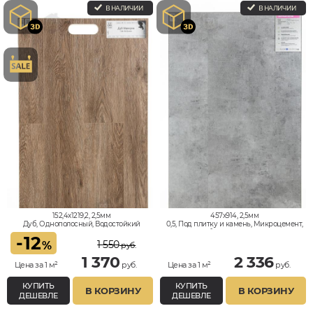
В НАЛИЧИИ
В НАЛИЧИИ
152,4x1219,2, 2,5мм
457x914, 2,5мм
Дуб, Однополосный, Водостойкий
0,5, Под плитку и камень, Микроцемент,
Под бетон, Водостойкий
-
12
1 550
%
руб.
1 370
2 336
Цена за 1 м²
руб.
Цена за 1 м²
руб.
КУПИТЬ
КУПИТЬ
В КОРЗИНУ
В КОРЗИНУ
ДЕШЕВЛЕ
ДЕШЕВЛЕ