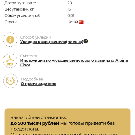
Досок в упаковке
20
Вес упаковки, кг
16
Объём упаковки, м3
0,01
Страна
Китай
Способ укладки
Укладка кварц-винила(пленка)
Смотреть
Инструкция по укладке винилового ламината Alpine
Floor
Подробнее
О производителе
Заказ общей стоимостью
до 500 тысяч рублей
мы готовы привезти без
предоплаты.
Оплатить можно водителю по факту получения