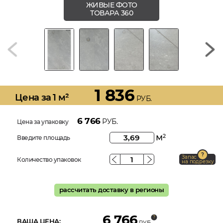
ЖИВЫЕ ФОТО
ТОВАРА 360
1 836
Цена за 1 м²
РУБ.
6 766
РУБ.
Цена за упаковку
м
2
Введите площадь
Запас
Количество упаковок
на подрезку
рассчитать доставку в регионы
6 766
ВАША ЦЕНА:
РУБ.