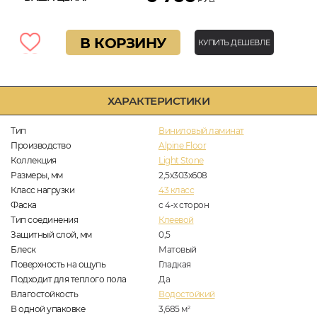
В КОРЗИНУ
КУПИТЬ ДЕШЕВЛЕ
ХАРАКТЕРИСТИКИ
Тип
Виниловый ламинат
Производство
Alpine Floor
Коллекция
Light Stone
Размеры, мм
2,5х303х608
Класс нагрузки
43 класс
Фаска
с 4-х сторон
Тип соединения
Клеевой
Защитный слой, мм
0,5
Блеск
Матовый
Поверхность на ощупь
Гладкая
Подходит для теплого пола
Да
Влагостойкость
Водостойкий
В одной упаковке
3,685
м
2