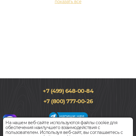
+7 (499) 648-00-84
303x608, 2,5мм
+7 (800) 777-00-26
0,5, Под плитку и камень, Лофт, Водостойкий
1 836
руб.
Цена за 1 м²
На нашем веб-сайте используются файлы cookie для
обеспечения наилучшего взаимодействия с
График работы салона
пользователем. Используя веб-сайт, вы соглашаетесь с
БЫСТРЫЙ ЗАКАЗ
КУПИТЬ
Пн-Вс с 09:00 до 21:00