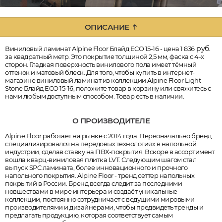
ОПИСАНИЕ
руб.
Виниловый ламинат Alpine Floor Блайд ECO 15-16 - цена 1 836
за квадратный метр. Это покрытие толщиной 2,5 мм, фаска с 4-х
сторон. Гладкая поверхность винилового пола имеет тёмный
оттенок и матовый блеск. Для того, чтобы купить в интернет-
магазине виниловый ламинат из коллекции Alpine Floor Light
Stone Блайд ECO 15-16, положите товар в корзину или свяжитесь с
нами любым доступным способом. Товар есть в наличии.
О ПРОИЗВОДИТЕЛЕ
Alpine Floor работает на рынке с 2014 года. Первоначально бренд
специализировался на передовых технологиях в напольной
индустрии, сделав ставку на ПВХ-покрытия. Вскоре в ассортимент
вошла кварц-виниловая плитка LVT. Следующим шагом стал
выпуск SPC ламината, более инновационного и прочного
напольного покрытия. Alpine Floor - тренд сеттер напольных
покрытий в России. Бренд всегда следит за последними
новшествами в мире интерьера и создаёт уникальные
коллекции, постоянно сотрудничает с ведущими мировыми
производителями и дизайнерами, чтобы предвидеть тренды и
предлагать продукцию, которая соответствует самым