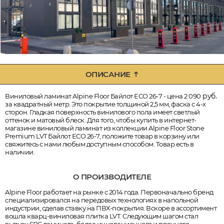
ОПИСАНИЕ
руб.
Виниловый ламинат Alpine Floor Байлот ECO 26-7 - цена 2 090
за квадратный метр. Это покрытие толщиной 2,5 мм, фаска с 4-х
сторон. Гладкая поверхность винилового пола имеет светлый
оттенок и матовый блеск. Для того, чтобы купить в интернет-
магазине виниловый ламинат из коллекции Alpine Floor Stone
Premium LVT Байлот ECO 26-7, положите товар в корзину или
свяжитесь с нами любым доступным способом. Товар есть в
наличии.
О ПРОИЗВОДИТЕЛЕ
Alpine Floor работает на рынке с 2014 года. Первоначально бренд
специализировался на передовых технологиях в напольной
индустрии, сделав ставку на ПВХ-покрытия. Вскоре в ассортимент
вошла кварц-виниловая плитка LVT. Следующим шагом стал
выпуск SPC ламината, более инновационного и прочного