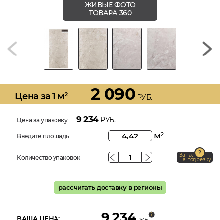
ЖИВЫЕ ФОТО
ТОВАРА 360
2 090
Цена за 1 м²
РУБ.
9 234
РУБ.
Цена за упаковку
м
2
Введите площадь
Запас
Количество упаковок
на подрезку
рассчитать доставку в регионы
9 234
ВАША ЦЕНА:
РУБ.