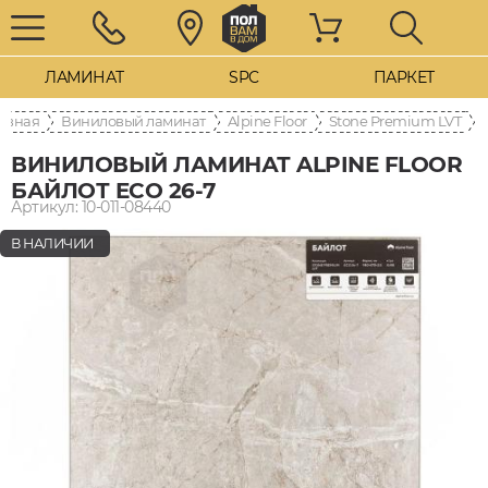
ЛАМИНАТ
SPC
ПАРКЕТ
авная
Виниловый ламинат
Alpine Floor
Stone Premium LVT
ВИНИЛОВЫЙ ЛАМИНАТ ALPINE FLOOR
БАЙЛОТ ECO 26-7
Артикул: 10-011-08440
В НАЛИЧИИ