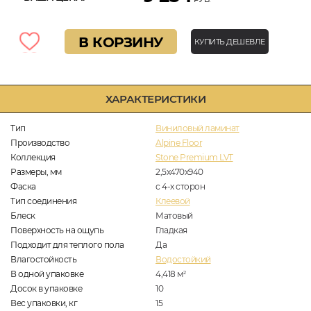
В КОРЗИНУ
КУПИТЬ ДЕШЕВЛЕ
ХАРАКТЕРИСТИКИ
Тип
Виниловый ламинат
Производство
Alpine Floor
Коллекция
Stone Premium LVT
Размеры, мм
2,5х470х940
Фаска
с 4-х сторон
Тип соединения
Клеевой
Блеск
Матовый
Поверхность на ощупь
Гладкая
Подходит для теплого пола
Да
Влагостойкость
Водостойкий
В одной упаковке
4,418
м
2
Досок в упаковке
10
Вес упаковки, кг
15