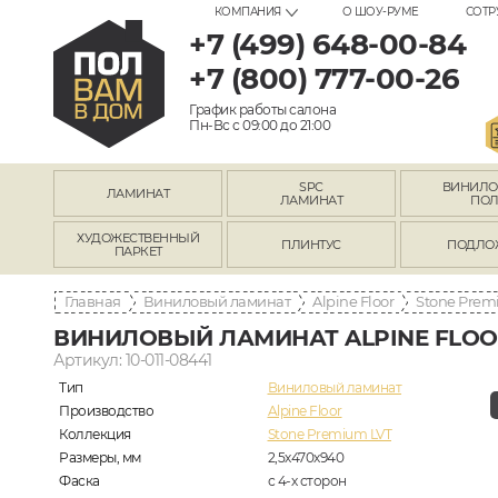
КОМПАНИЯ
О ШОУ-РУМЕ
СОТР
+7 (499) 648-00-84
+7 (800) 777-00-26
График работы салона
Пн-Вс с 09:00 до 21:00
SPC
ВИНИЛ
ЛАМИНАТ
ЛАМИНАТ
ПО
ХУДОЖЕСТВЕННЫЙ
ПЛИНТУС
ПОДЛО
ПАРКЕТ
Главная
Виниловый ламинат
Alpine Floor
Stone Prem
ВИНИЛОВЫЙ ЛАМИНАТ ALPINE FLOOR
Артикул: 10-011-08441
Тип
Виниловый ламинат
Производство
Alpine Floor
Коллекция
Stone Premium LVT
Размеры, мм
2,5х470х940
Фаска
с 4-х сторон