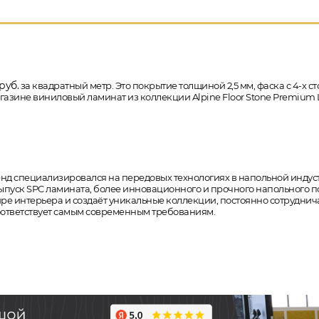
руб.
за квадратный метр. Это покрытие толщиной 2,5 мм, фаска с 4-х с
магазине виниловый ламинат из коллекции Alpine Floor Stone Premium 
бренд специализировался на передовых технологиях в напольной индус
уск SPC ламината, более инновационного и прочного напольного покр
мире интерьера и создаёт уникальные коллекции, постоянно сотрудн
соответствует самым современным требованиям.