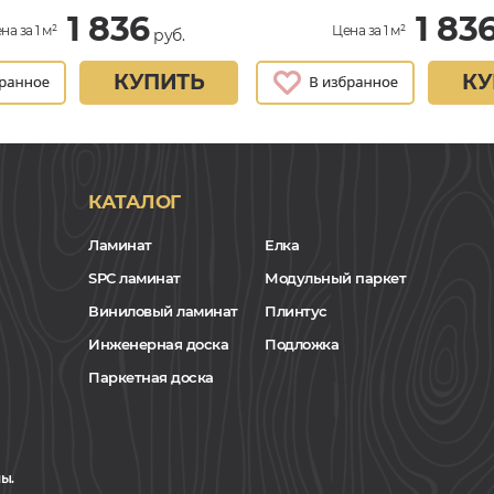
1 836
1 83
на за 1 м²
Цена за 1 м²
руб.
КУПИТЬ
КУ
КАТАЛОГ
Ламинат
Елка
SPC ламинат
Модульный паркет
Виниловый ламинат
Плинтус
Инженерная доска
Подложка
Паркетная доска
ы.