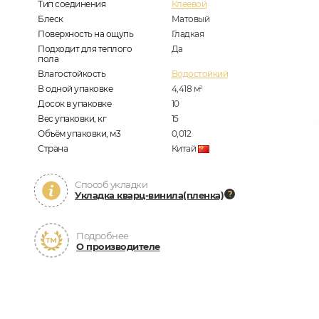
Тип соединения
Клеевой
Блеск
Матовый
Поверхность на ощупь
Гладкая
Подходит для теплого
Да
пола
Влагостойкость
Водостойкий
В одной упаковке
4,418
м
2
Досок в упаковке
10
Вес упаковки, кг
15
Объём упаковки, м3
0,012
Страна
Китай
Способ укладки
Укладка кварц-винила(пленка)
Подробнее
О производителе