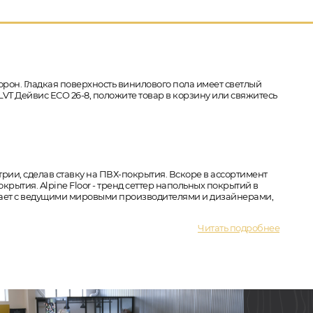
торон. Гладкая поверхность винилового пола имеет светлый
LVT Дейвис ECO 26-8, положите товар в корзину или свяжитесь
трии, сделав ставку на ПВХ-покрытия. Вскоре в ассортимент
ытия. Alpine Floor - тренд сеттер напольных покрытий в
ичает с ведущими мировыми производителями и дизайнерами,
Читать подробнее