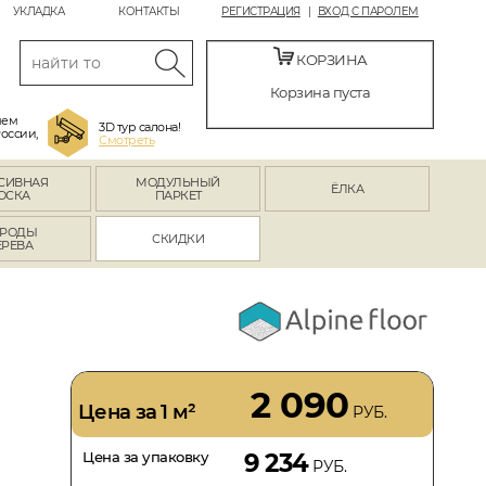
УКЛАДКА
КОНТАКТЫ
РЕГИСТРАЦИЯ
ВХОД С ПАРОЛЕМ
КОРЗИНА
Корзина пуста
яем
3D тур салона!
России,
Смотреть
СИВНАЯ
МОДУЛЬНЫЙ
ЁЛКА
ОСКА
ПАРКЕТ
РОДЫ
СКИДКИ
ЕРЕВА
2 090
Цена за 1 м²
РУБ.
Цена за упаковку
9 234
РУБ.