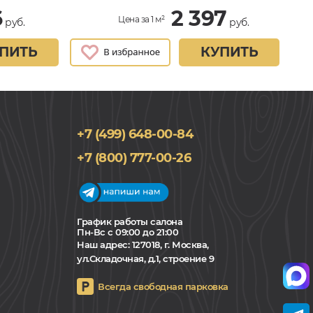
6
2 397
Цена за 1 м²
руб.
руб.
ПИТЬ
КУПИТЬ
+7 (499) 648-00-84
+7 (800) 777-00-26
График работы салона
Пн-Вс с 09:00 до 21:00
Наш адрес:
127018, г. Москва,
ул.Складочная, д.1, строение 9
Всегда свободная парковка