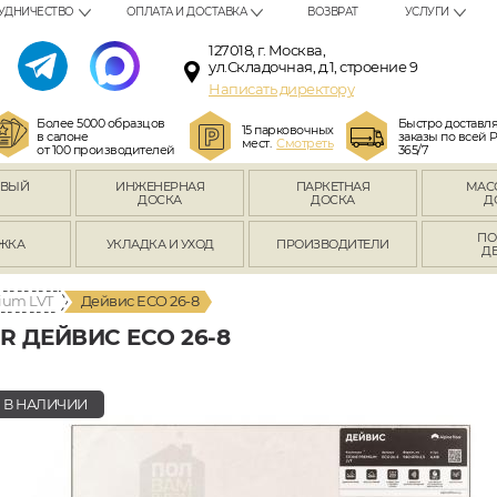
УДНИЧЕСТВО
ОПЛАТА И ДОСТАВКА
ВОЗВРАТ
УСЛУГИ
127018, г. Москва,
ул.Складочная, д.1, строение 9
Написать директору
Более 5000 образцов
Быстро доставл
15 парковочных
в салоне
заказы по всей 
мест.
Смотреть
от 100 производителей
365/7
ОВЫЙ
ИНЖЕНЕРНАЯ
ПАРКЕТНАЯ
МАС
Л
ДОСКА
ДОСКА
Д
ПО
ЖКА
УКЛАДКА И УХОД
ПРОИЗВОДИТЕЛИ
Д
ium LVT
Дейвис ECO 26-8
 ДЕЙВИС ECO 26-8
В НАЛИЧИИ