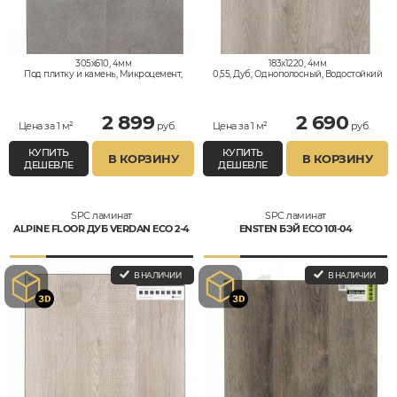
305x610, 4мм
183x1220, 4мм
Под плитку и камень, Микроцемент,
0,55, Дуб, Однополосный, Водостойкий
Водостойкий
2 899
2 690
Цена за 1 м²
руб.
Цена за 1 м²
руб.
КУПИТЬ
КУПИТЬ
В КОРЗИНУ
В КОРЗИНУ
ДЕШЕВЛЕ
ДЕШЕВЛЕ
SPC ламинат
SPC ламинат
ALPINE FLOOR ДУБ VERDAN ECO 2-4
ENSTEN БЭЙ ECO 101-04
В НАЛИЧИИ
В НАЛИЧИИ