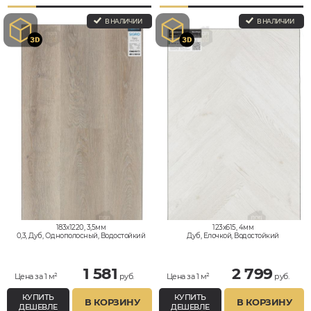
В НАЛИЧИИ
В НАЛИЧИИ
183x1220, 3,5мм
123x615, 4мм
0,3, Дуб, Однополосный, Водостойкий
Дуб, Елочкой, Водостойкий
1 581
2 799
Цена за 1 м²
руб.
Цена за 1 м²
руб.
КУПИТЬ
КУПИТЬ
В КОРЗИНУ
В КОРЗИНУ
ДЕШЕВЛЕ
ДЕШЕВЛЕ