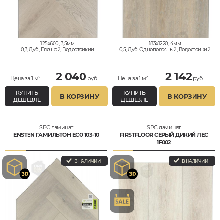
125x600, 3,5мм
183x1220, 4мм
0,3, Дуб, Елочкой, Водостойкий
0,5, Дуб, Однополосный, Водостойкий
2 040
2 142
Цена за 1 м²
руб.
Цена за 1 м²
руб.
КУПИТЬ
КУПИТЬ
В КОРЗИНУ
В КОРЗИНУ
ДЕШЕВЛЕ
ДЕШЕВЛЕ
SPC ламинат
SPC ламинат
ENSTEN ГАМИЛЬТОН ECO 103-10
FIRSTFLOOR СЕРЫЙ ДИКИЙ ЛЕС
1F002
В НАЛИЧИИ
В НАЛИЧИИ