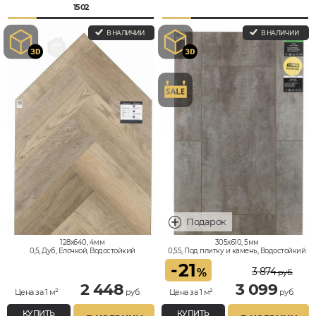
1502
В НАЛИЧИИ
В НАЛИЧИИ
128x640, 4мм
305x610, 5мм
0,5, Дуб, Елочкой, Водостойкий
0,55, Под плитку и камень, Водостойкий
-
21
3 874
%
руб.
2 448
3 099
Цена за 1 м²
руб.
Цена за 1 м²
руб.
КУПИТЬ
КУПИТЬ