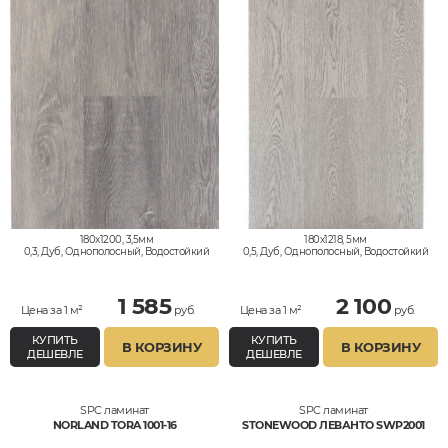
180x1200, 3,5мм
180x1218, 5мм
0,3, Дуб, Однополосный, Водостойкий
0,5, Дуб, Однополосный, Водостойкий
1 585
2 100
Цена за 1 м²
руб.
Цена за 1 м²
руб.
КУПИТЬ
КУПИТЬ
В КОРЗИНУ
В КОРЗИНУ
ДЕШЕВЛЕ
ДЕШЕВЛЕ
SPC ламинат
SPC ламинат
NORLAND TORA 1001-16
STONEWOOD ЛЕВАНТО SWP2001