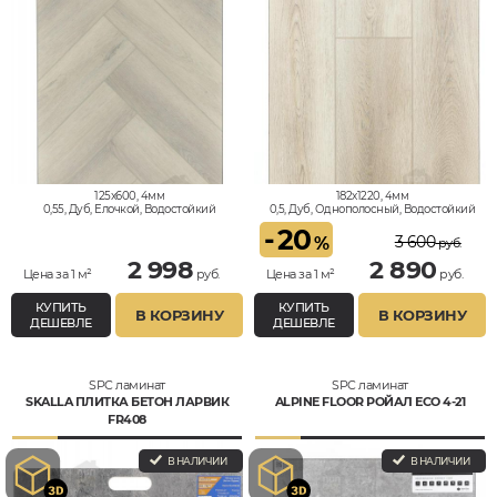
125x600, 4мм
182x1220, 4мм
0,55, Дуб, Елочкой, Водостойкий
0,5, Дуб, Однополосный, Водостойкий
-
20
3 600
%
руб.
2 998
2 890
Цена за 1 м²
руб.
Цена за 1 м²
руб.
КУПИТЬ
КУПИТЬ
В КОРЗИНУ
В КОРЗИНУ
ДЕШЕВЛЕ
ДЕШЕВЛЕ
SPC ламинат
SPC ламинат
SKALLA ПЛИТКА БЕТОН ЛАРВИК
ALPINE FLOOR РОЙАЛ ЕСО 4-21
FR408
В НАЛИЧИИ
В НАЛИЧИИ