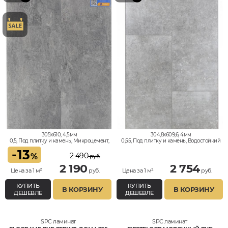
305x610, 4,5мм
304,8x609,6, 4мм
0,5, Под плитку и камень, Микроцемент,
0,55, Под плитку и камень, Водостойкий
Под бетон, Водостойкий
-
13
2 490
%
руб.
2 190
2 754
Цена за 1 м²
руб.
Цена за 1 м²
руб.
КУПИТЬ
КУПИТЬ
В КОРЗИНУ
В КОРЗИНУ
ДЕШЕВЛЕ
ДЕШЕВЛЕ
SPC ламинат
SPC ламинат