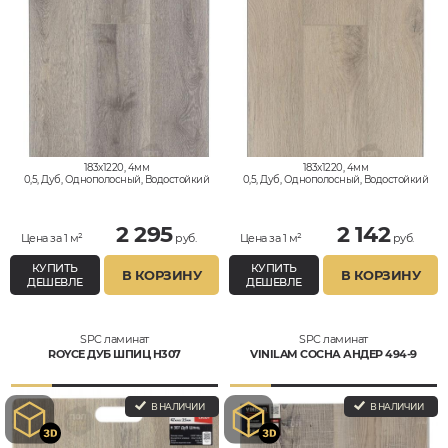
183x1220, 4мм
183x1220, 4мм
0,5, Дуб, Однополосный, Водостойкий
0,5, Дуб, Однополосный, Водостойкий
2 295
2 142
Цена за 1 м²
руб.
Цена за 1 м²
руб.
КУПИТЬ
КУПИТЬ
В КОРЗИНУ
В КОРЗИНУ
ДЕШЕВЛЕ
ДЕШЕВЛЕ
SPC ламинат
SPC ламинат
ROYCE ДУБ ШПИЦ H307
VINILAM СОСНА АНДЕР 494-9
В НАЛИЧИИ
В НАЛИЧИИ