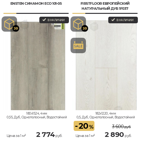
ENSTEN СИНАМОН ECO 101-05
FIRSTFLOOR ЕВРОПЕЙСКИЙ
НАТУРАЛЬНЫЙ ДУБ 1F037
В НАЛИЧИИ
В НАЛИЧИИ
180x1524, 4мм
182x1220, 4мм
0,55, Дуб, Однополосный, Водостойкий
0,5, Дуб, Однополосный, Водостойкий
-
20
3 600
%
руб.
2 774
2 890
Цена за 1 м²
руб.
Цена за 1 м²
руб.