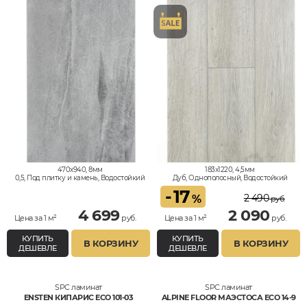
470x940, 8мм
183x1220, 4,5мм
0,5, Под плитку и камень, Водостойкий
Дуб, Однополосный, Водостойкий
-
17
2 490
%
руб.
4 699
2 090
Цена за 1 м²
руб.
Цена за 1 м²
руб.
КУПИТЬ
КУПИТЬ
В КОРЗИНУ
В КОРЗИНУ
ДЕШЕВЛЕ
ДЕШЕВЛЕ
SPC ламинат
SPC ламинат
ENSTEN КИПАРИС ECO 101-03
ALPINE FLOOR МАЭСТОСА ECO 14-9