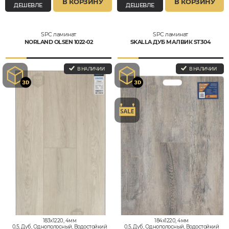
В КОРЗИНУ
В КОРЗИНУ
ДЕШЕВЛЕ
ДЕШЕВЛЕ
SPC ламинат
SPC ламинат
NORLAND OLSEN 1022-02
SKALLA ДУБ МАЛВИК ST304
В НАЛИЧИИ
В НАЛИЧИИ
183x1220, 4мм
184x1220, 4мм
0,5, Дуб, Однополосный, Водостойкий
0,5, Дуб, Однополосный, Водостойкий