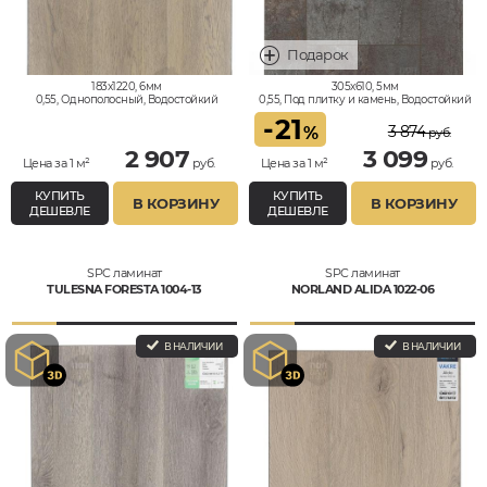
183x1220, 6мм
305x610, 5мм
0,55, Однополосный, Водостойкий
0,55, Под плитку и камень, Водостойкий
-
21
3 874
%
руб.
2 907
3 099
Цена за 1 м²
руб.
Цена за 1 м²
руб.
КУПИТЬ
КУПИТЬ
В КОРЗИНУ
В КОРЗИНУ
ДЕШЕВЛЕ
ДЕШЕВЛЕ
SPC ламинат
SPC ламинат
TULESNA FORESTA 1004-13
NORLAND ALIDA 1022-06
В НАЛИЧИИ
В НАЛИЧИИ