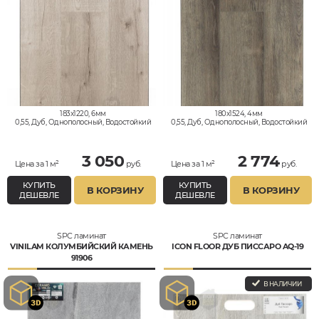
183x1220, 6мм
180x1524, 4мм
0,55, Дуб, Однополосный, Водостойкий
0,55, Дуб, Однополосный, Водостойкий
3 050
2 774
Цена за 1 м²
руб.
Цена за 1 м²
руб.
КУПИТЬ
КУПИТЬ
В КОРЗИНУ
В КОРЗИНУ
ДЕШЕВЛЕ
ДЕШЕВЛЕ
SPC ламинат
SPC ламинат
VINILAM КОЛУМБИЙСКИЙ КАМЕНЬ
ICON FLOOR ДУБ ПИССАРО AQ-19
91906
В НАЛИЧИИ