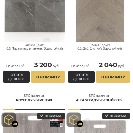
305x610, 4мм
125x600, 3,5мм
0,5, Под плитку и камень, Водостойкий
0,3, Дуб, Елочкой, Водостойкий
3 200
2 040
Цена за 1 м²
руб.
Цена за 1 м²
руб.
КУПИТЬ
КУПИТЬ
В КОРЗИНУ
В КОРЗИНУ
ДЕШЕВЛЕ
ДЕШЕВЛЕ
SPC ламинат
SPC ламинат
ROYCE ДУБ БЕРГ H301
ALTA STEP ДУБ БЕЛЫЙ 6605
В НАЛИЧИИ
В НАЛИЧИИ