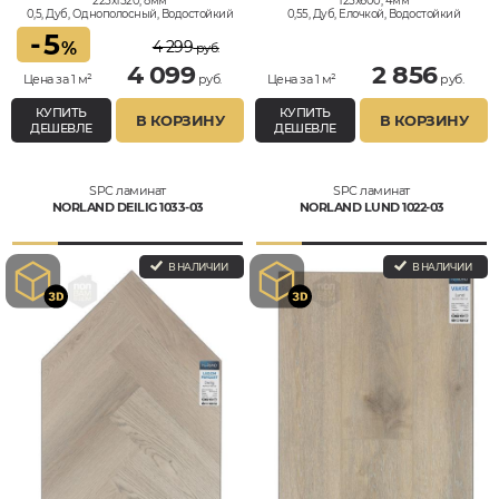
225x1520, 8мм
125x600, 4мм
0,5, Дуб, Однополосный, Водостойкий
0,55, Дуб, Елочкой, Водостойкий
-
5
4 299
%
руб.
4 099
2 856
Цена за 1 м²
руб.
Цена за 1 м²
руб.
КУПИТЬ
КУПИТЬ
В КОРЗИНУ
В КОРЗИНУ
ДЕШЕВЛЕ
ДЕШЕВЛЕ
SPC ламинат
SPC ламинат
NORLAND DEILIG 1033-03
NORLAND LUND 1022-03
В НАЛИЧИИ
В НАЛИЧИИ