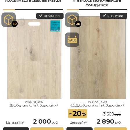
FLOOR4ME ДУБ СЕВИЛЬЯ F4M-205
FIRSTFLOOR МОЛОЧНЫЙ ДУБ
СКАНДИ 1F016
В НАЛИЧИИ
В НАЛИЧИИ
183x1220, 4мм
182x1220, 4мм
Дуб, Однополосный, Водостойкий
0,5, Дуб, Однополосный, Водостойкий
-
20
3 600
%
руб.
2 000
2 890
Цена за 1 м²
руб.
Цена за 1 м²
руб.