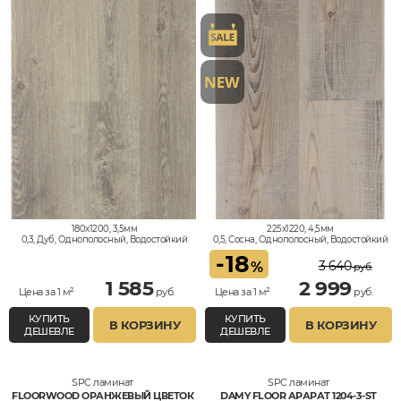
180x1200, 3,5мм
225x1220, 4,5мм
0,3, Дуб, Однополосный, Водостойкий
0,5, Сосна, Однополосный, Водостойкий
-
18
3 640
%
руб.
1 585
2 999
Цена за 1 м²
руб.
Цена за 1 м²
руб.
КУПИТЬ
КУПИТЬ
В КОРЗИНУ
В КОРЗИНУ
ДЕШЕВЛЕ
ДЕШЕВЛЕ
SPC ламинат
SPC ламинат
FLOORWOOD ОРАНЖЕВЫЙ ЦВЕТОК
DAMY FLOOR АРАРАТ 1204-3-ST