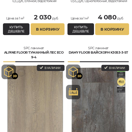
0,3, Дуб, Елочкой, Водостойкий
0,55, Дуб, Однополосный, Водостойкий
2 030
4 080
Цена за 1 м²
руб.
Цена за 1 м²
руб.
КУПИТЬ
КУПИТЬ
В КОРЗИНУ
В КОРЗИНУ
ДЕШЕВЛЕ
ДЕШЕВЛЕ
SPC ламинат
SPC ламинат
ALPINE FLOOR ТУМАННЫЙ ЛЕС ECO
DAMY FLOOR ВАЙСХОРН K3053-3-ST
9-4
В НАЛИЧИИ
В НАЛИЧИИ