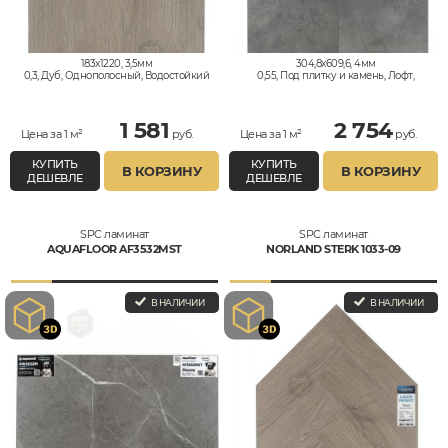
183x1220, 3,5мм
304,8x609,6, 4мм
0,3, Дуб, Однополосный, Водостойкий
0,55, Под плитку и камень, Лофт,
Микроцемент, Водостойкий
1 581
2 754
Цена за 1 м²
руб.
Цена за 1 м²
руб.
КУПИТЬ
КУПИТЬ
В КОРЗИНУ
В КОРЗИНУ
ДЕШЕВЛЕ
ДЕШЕВЛЕ
SPC ламинат
SPC ламинат
AQUAFLOOR AF3532MST
NORLAND STERK 1033-09
В НАЛИЧИИ
В НАЛИЧИИ