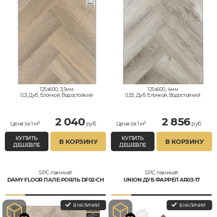
125x600, 3,5мм
125x600, 4мм
0,3, Дуб, Елочкой, Водостойкий
0,55, Дуб, Елочкой, Водостойкий
2 040
2 856
Цена за 1 м²
руб.
Цена за 1 м²
руб.
КУПИТЬ
КУПИТЬ
В КОРЗИНУ
В КОРЗИНУ
ДЕШЕВЛЕ
ДЕШЕВЛЕ
SPC ламинат
SPC ламинат
DAMY FLOOR ПАЛЕ-РОЯЛЬ DF02-CH
UNION ДУБ ФАРРЕЛ AR03-17
В НАЛИЧИИ
В НАЛИЧИИ