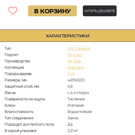
В КОРЗИНУ
КУПИТЬ ДЕШЕВЛЕ
ХАРАКТЕРИСТИКИ
Тип
SPC ламинат
Подтип
43 класс
Производство
My Step
Коллекция
Аква 4мм
Порода дерева
Дуб
Размеры, мм
4х151х1220
Защитный слой, мм
0,6
Фаска
с 4-х сторон
Поверхность на ощупь
Тиснение
Блеск
Матовый
Влагостойкость
Водостойкий
Тип соединения
Замок
Подходит для теплого пола
Да
В одной упаковке
2,21
м
2