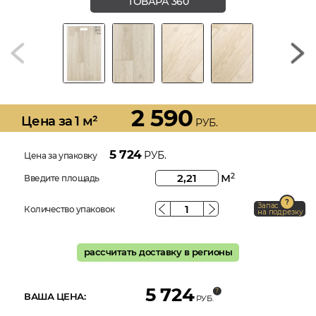
ТОВАРА 360
2 590
Цена за 1 м²
РУБ.
5 724
РУБ.
Цена за упаковку
м
2
Введите площадь
Запас
Количество упаковок
на подрезку
рассчитать доставку в регионы
5 724
ВАША ЦЕНА:
РУБ.