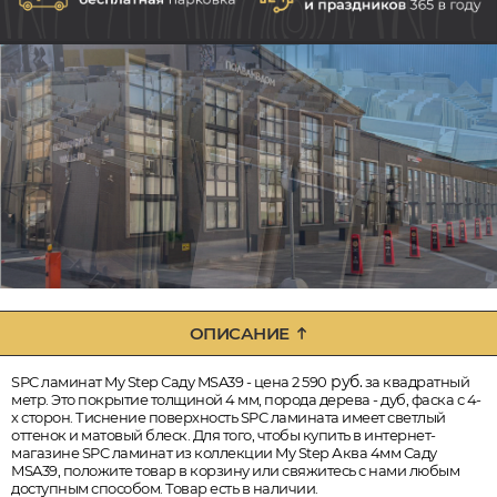
ОПИСАНИЕ
руб.
SPC ламинат My Step Саду MSA39 - цена 2 590
за квадратный
метр. Это покрытие толщиной 4 мм, порода дерева - дуб, фаска с 4-
х сторон. Тиснение поверхность SPC ламината имеет светлый
оттенок и матовый блеск. Для того, чтобы купить в интернет-
магазине SPC ламинат из коллекции My Step Аква 4мм Саду
MSA39, положите товар в корзину или свяжитесь с нами любым
доступным способом. Товар есть в наличии.