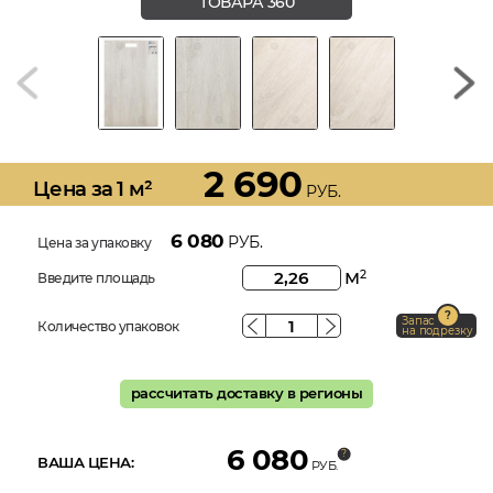
ТОВАРА 360
2 690
Цена за 1 м²
РУБ.
6 080
РУБ.
Цена за упаковку
м
2
Введите площадь
Запас
Количество упаковок
на подрезку
рассчитать доставку в регионы
6 080
ВАША ЦЕНА:
РУБ.