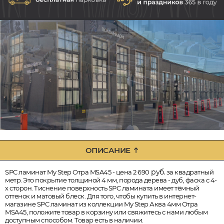
ОПИСАНИЕ
руб.
SPC ламинат My Step Отра MSA45 - цена 2 690
за квадратный
метр. Это покрытие толщиной 4 мм, порода дерева - дуб, фаска с 4-
х сторон. Тиснение поверхность SPC ламината имеет тёмный
оттенок и матовый блеск. Для того, чтобы купить в интернет-
магазине SPC ламинат из коллекции My Step Аква 4мм Отра
MSA45, положите товар в корзину или свяжитесь с нами любым
доступным способом. Товар есть в наличии.