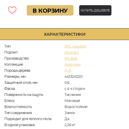
В КОРЗИНУ
КУПИТЬ ДЕШЕВЛЕ
ХАРАКТЕРИСТИКИ
Тип
SPC ламинат
Подтип
43 класс
Производство
My Step
Коллекция
Аква 4мм
Порода дерева
Дуб
Размеры, мм
4х232х1220
Защитный слой, мм
0,6
Фаска
с 4-х сторон
Поверхность на ощупь
Тиснение
Блеск
Матовый
Влагостойкость
Водостойкий
Тип соединения
Замок
Подходит для теплого пола
Да
В одной упаковке
2,26
м
2