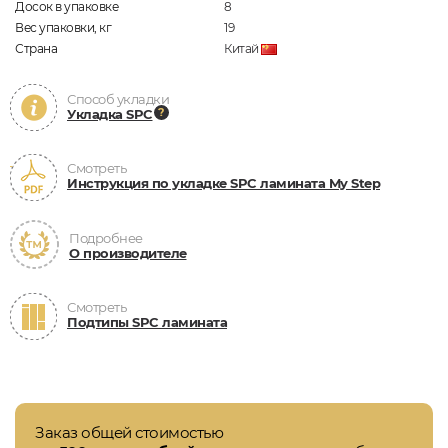
Досок в упаковке
8
Вес упаковки, кг
19
Страна
Китай
Способ укладки
Укладка SPC
Смотреть
Инструкция по укладке SPC ламината My Step
Подробнее
О производителе
Смотреть
Подтипы SPC ламината
Заказ общей стоимостью