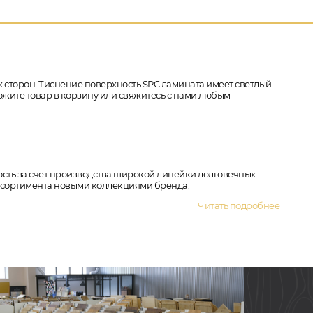
-х сторон. Тиснение поверхность SPC ламината имеет светлый
ложите товар в корзину или свяжитесь с нами любым
рность за счет производства широкой линейки долговечных
ассортимента новыми коллекциями бренда.
Читать подробнее