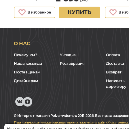
КУПИТЬ
О НАС
Почему мы?
Укладка
Оплата
Наша команда
Реставрация
Доставка
Поставщикам
Возврат
Дизайнерам
Написать
директору
© Интернет-магазин Polvamvdom.ru 2011-2026. Все права защищен
При копировании материалов прямая ссылка на сайт обязательна
.
На нашем веб-сайте используются файлы cookie для обеспе