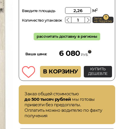
м
2
Введите площадь
Запас
Количество упаковок
на подрезку
рассчитать доставку в регионы
6 080
Ваша цена:
РУБ.
КУПИТЬ
В КОРЗИНУ
ДЕШЕВЛЕ
Заказ общей стоимостью
до 500 тысяч рублей
мы готовы
привезти без предоплаты.
Оплатить можно водителю по факту
получения