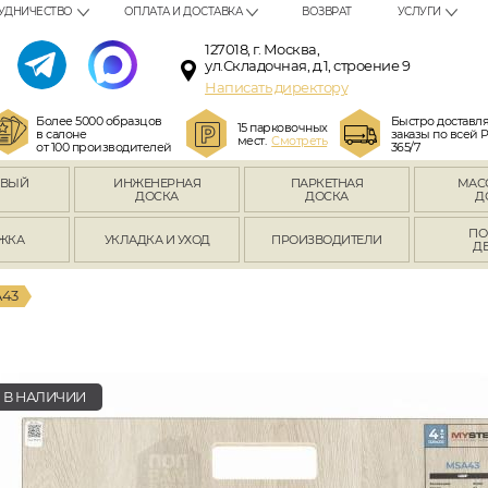
УДНИЧЕСТВО
ОПЛАТА И ДОСТАВКА
ВОЗВРАТ
УСЛУГИ
127018, г. Москва,
ул.Складочная, д.1, строение 9
Написать директору
Более 5000 образцов
Быстро доставл
15 парковочных
в салоне
заказы по всей 
мест.
Смотреть
от 100 производителей
365/7
ОВЫЙ
ИНЖЕНЕРНАЯ
ПАРКЕТНАЯ
МАС
Л
ДОСКА
ДОСКА
Д
ПО
ЖКА
УКЛАДКА И УХОД
ПРОИЗВОДИТЕЛИ
Д
A43
В НАЛИЧИИ