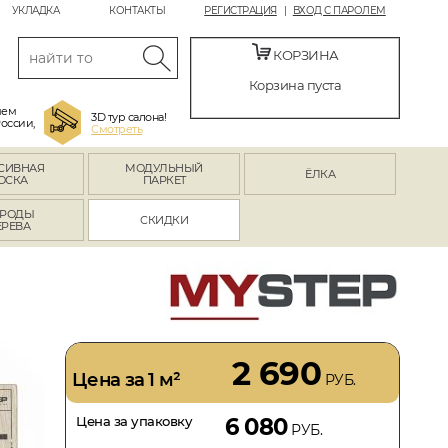
УКЛАДКА
КОНТАКТЫ
РЕГИСТРАЦИЯ
ВХОД С ПАРОЛЕМ
КОРЗИНА
Корзина пуста
яем
3D тур салона!
России,
Смотреть
СИВНАЯ
МОДУЛЬНЫЙ
ЁЛКА
ОСКА
ПАРКЕТ
РОДЫ
СКИДКИ
ЕРЕВА
2 690
Цена за 1 м²
РУБ.
Цена за упаковку
6 080
РУБ.