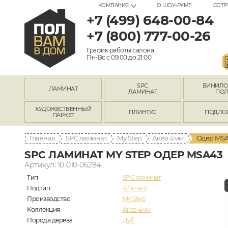
КОМПАНИЯ
О ШОУ-РУМЕ
СОТР
+7 (499) 648-00-84
+7 (800) 777-00-26
График работы салона
Пн-Вс с 09:00 до 21:00
SPC
ВИНИЛ
ЛАМИНАТ
ЛАМИНАТ
ПО
ХУДОЖЕСТВЕННЫЙ
ПЛИНТУС
ПОДЛО
ПАРКЕТ
Главная
SPC ламинат
My Step
Аква 4мм
Одер MS
SPC ЛАМИНАТ MY STEP ОДЕР MSA43
Артикул: 10-010-06284
Тип
SPC ламинат
Подтип
43 класс
Производство
My Step
Коллекция
Аква 4мм
Порода дерева
Дуб