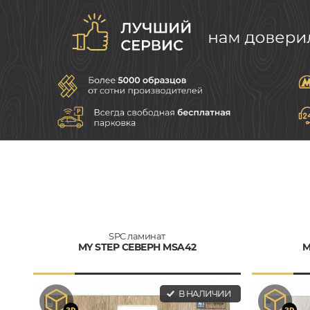
SPC ламинат
MY STEP СЕВЕРН MSA42
M
В НАЛИЧИИ