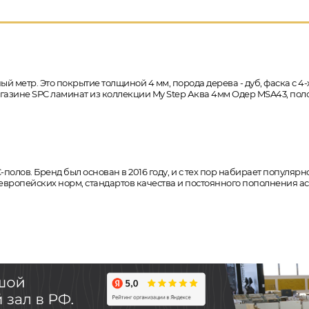
ый метр. Это покрытие толщиной 4 мм, порода дерева - дуб, фаска с 4
-магазине SPC ламинат из коллекции My Step Аква 4мм Одер MSA43, по
C-полов. Бренд был основан в 2016 году, и с тех пор набирает популя
европейских норм, стандартов качества и постоянного пополнения 