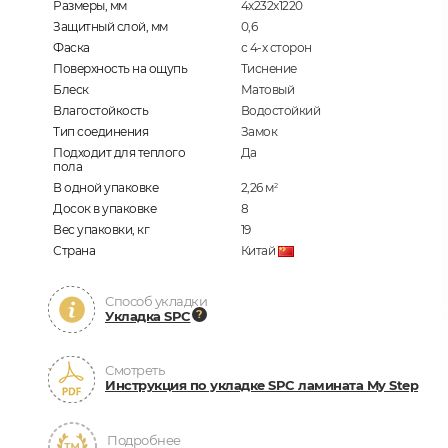
Размеры, мм
4х232х1220
Защитный слой, мм
0,6
Фаска
с 4-х сторон
Поверхность на ощупь
Тиснение
Блеск
Матовый
Влагостойкость
Водостойкий
Тип соединения
Замок
Подходит для теплого
Да
пола
В одной упаковке
2,26
м
2
Досок в упаковке
8
Вес упаковки, кг
19
Страна
Китай
Способ укладки
Укладка SPC
Смотреть
Инструкция по укладке SPC ламината My Step
Подробнее