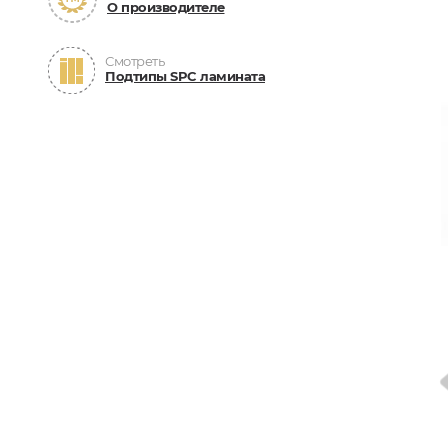
О производителе
Смотреть
Подтипы SPC ламината