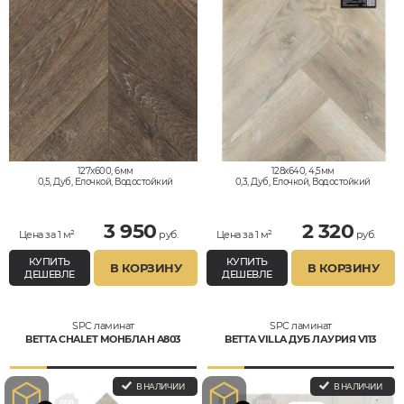
127x600, 6мм
128x640, 4,5мм
0,5, Дуб, Елочкой, Водостойкий
0,3, Дуб, Елочкой, Водостойкий
3 950
2 320
Цена за 1 м²
руб.
Цена за 1 м²
руб.
КУПИТЬ
КУПИТЬ
В КОРЗИНУ
В КОРЗИНУ
ДЕШЕВЛЕ
ДЕШЕВЛЕ
SPC ламинат
SPC ламинат
BETTA CHALET МОНБЛАН A803
BETTA VILLA ДУБ ЛАУРИЯ V113
В НАЛИЧИИ
В НАЛИЧИИ