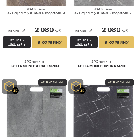
310x620, 4мм
310x620, 4мм
0,3, Под плитку и камень, Водостойкий
0,3, Под плитку и камень, Водостойкий
2 080
2 080
Цена за 1 м²
руб.
Цена за 1 м²
руб.
КУПИТЬ
КУПИТЬ
В КОРЗИНУ
В КОРЗИНУ
ДЕШЕВЛЕ
ДЕШЕВЛЕ
SPC ламинат
SPC ламинат
BETTA MONTE АТЛАС M-909
BETTA MONTE ШИПКА M-910
В НАЛИЧИИ
В НАЛИЧИИ