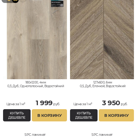
180x1200, 4мм
127x600, 6мм
0,3, Дуб, Однополосный, Водостойкий
0,5, Дуб, Елочкой, Водостойкий
1 999
3 950
Цена за 1 м²
руб.
Цена за 1 м²
руб.
КУПИТЬ
КУПИТЬ
В КОРЗИНУ
В КОРЗИНУ
ДЕШЕВЛЕ
ДЕШЕВЛЕ
SPC ламинат
SPC ламинат