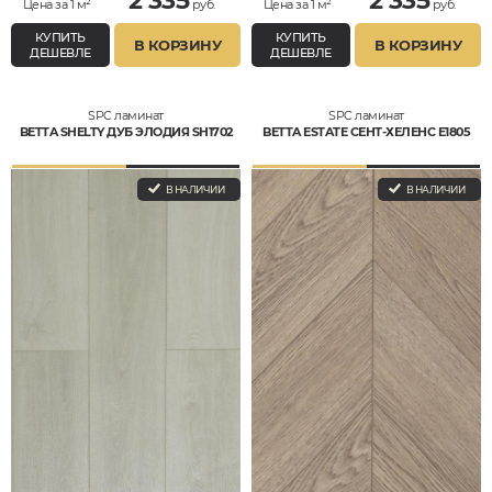
2 335
2 335
Цена за 1 м²
руб.
Цена за 1 м²
руб.
КУПИТЬ
КУПИТЬ
В КОРЗИНУ
В КОРЗИНУ
ДЕШЕВЛЕ
ДЕШЕВЛЕ
SPC ламинат
SPC ламинат
BETTA SHELTY ДУБ ЭЛОДИЯ SH1702
BETTA ESTATE СЕНТ-ХЕЛЕНС E1805
В НАЛИЧИИ
В НАЛИЧИИ