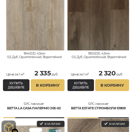
184x1220, 4,5мм
180x1220, 4,5мм
0,5, Дуб, Однополосный, Водостойкий
0,5, Дуб, Однополосный, Водостойкий
2 335
2 320
Цена за 1 м²
руб.
Цена за 1 м²
руб.
КУПИТЬ
КУПИТЬ
В КОРЗИНУ
В КОРЗИНУ
ДЕШЕВЛЕ
ДЕШЕВЛЕ
SPC ламинат
SPC ламинат
BETTA LA CASA ПАЛЕРМО 305-02
BETTA ESTATE СТРОМБОЛИ E1809
В НАЛИЧИИ
В НАЛИЧИИ