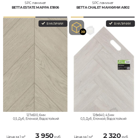
SPC ламинат
SPC ламинат
BETTA ESTATE МАРРА E1806
BETTA CHALET МАНКИНИ A802
В НАЛИЧИИ
В НАЛИЧИИ
127x600, 6мм
128x640, 4,5мм
0,5, Дуб, Елочкой, Водостойкий
0,3, Дуб, Елочкой, Водостойкий
3 950
2 320
Цена за 1 м²
руб.
Цена за 1 м²
руб.