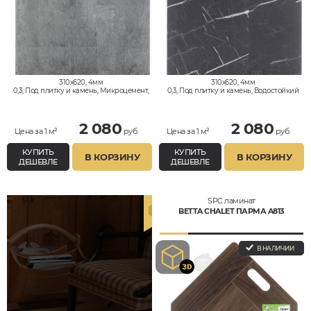
310x620, 4мм
310x620, 4мм
0,3, Под плитку и камень, Микроцемент,
0,3, Под плитку и камень, Водостойкий
Водостойкий
2 080
2 080
Цена за 1 м²
руб.
Цена за 1 м²
руб.
КУПИТЬ
КУПИТЬ
В КОРЗИНУ
В КОРЗИНУ
ДЕШЕВЛЕ
ДЕШЕВЛЕ
SPC ламинат
BETTA CHALET ПАРМА A813
В НАЛИЧИИ