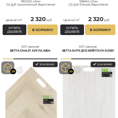
180x1220, 4,5мм
128x640, 4,5мм
0,5, Дуб, Однополосный, Водостойкий
0,3, Дуб, Елочкой, Водостойкий
2 320
2 320
Цена за 1 м²
руб.
Цена за 1 м²
руб.
КУПИТЬ
КУПИТЬ
В КОРЗИНУ
В КОРЗИНУ
ДЕШЕВЛЕ
ДЕШЕВЛЕ
SPC ламинат
SPC ламинат
BETTA CHALET АРУЛА A804
BETTA SUITE ДУБ КЕЙПТАУН SU1201
В НАЛИЧИИ
В НАЛИЧИИ