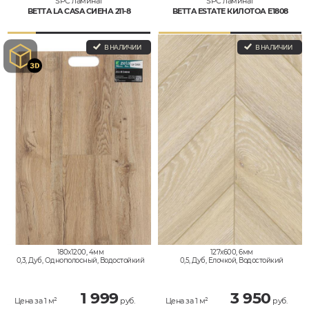
SPC ламинат
SPC ламинат
BETTA LA CASA СИЕНА 211-8
BETTA ESTATE КИЛОТОА E1808
В НАЛИЧИИ
В НАЛИЧИИ
180x1200, 4мм
127x600, 6мм
0,3, Дуб, Однополосный, Водостойкий
0,5, Дуб, Елочкой, Водостойкий
1 999
3 950
Цена за 1 м²
руб.
Цена за 1 м²
руб.