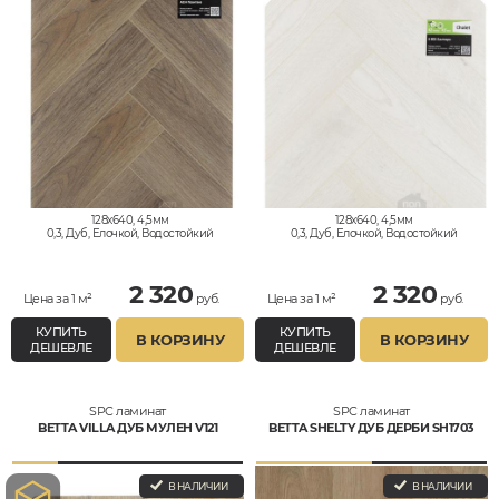
128x640, 4,5мм
128x640, 4,5мм
0,3, Дуб, Елочкой, Водостойкий
0,3, Дуб, Елочкой, Водостойкий
2 320
2 320
Цена за 1 м²
руб.
Цена за 1 м²
руб.
КУПИТЬ
КУПИТЬ
В КОРЗИНУ
В КОРЗИНУ
ДЕШЕВЛЕ
ДЕШЕВЛЕ
SPC ламинат
SPC ламинат
BETTA VILLA ДУБ МУЛЕН V121
BETTA SHELTY ДУБ ДЕРБИ SH1703
В НАЛИЧИИ
В НАЛИЧИИ