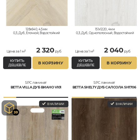
128x640, 4,5мм
151x1220, 4мм
0,3, Дуб, Елочкой, Водостойкий
0,3, Дуб, Однополосный, Водостойкий
2 320
2 040
Цена за 1 м²
руб.
Цена за 1 м²
руб.
КУПИТЬ
КУПИТЬ
В КОРЗИНУ
В КОРЗИНУ
ДЕШЕВЛЕ
ДЕШЕВЛЕ
SPC ламинат
SPC ламинат
BETTA VILLA ДУБ ВИАНО V101
BETTA SHELTY ДУБ САЛСОЛА SH1706
В НАЛИЧИИ
В НАЛИЧИИ