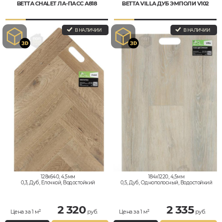
BETTA CHALET ЛА-ПАСС A818
BETTA VILLA ДУБ ЭМПОЛИ V102
В НАЛИЧИИ
В НАЛИЧИИ
128x640, 4,5мм
184x1220, 4,5мм
0,3, Дуб, Елочкой, Водостойкий
0,5, Дуб, Однополосный, Водостойкий
2 320
2 335
Цена за 1 м²
руб.
Цена за 1 м²
руб.