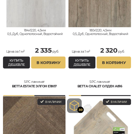
184x1220, 4,5мм
180x1220, 4,5мм
0,5, Дуб, Однополосный, Водостойкий
0,5, Дуб, Однополосный, Водостойкий
2 335
2 320
Цена за 1 м²
руб.
Цена за 1 м²
руб.
КУПИТЬ
КУПИТЬ
В КОРЗИНУ
В КОРЗИНУ
ДЕШЕВЛЕ
ДЕШЕВЛЕ
SPC ламинат
SPC ламинат
BETTA ESTATE ЭЛГОН E1807
BETTA CHALET ОЛДЕН A816
В НАЛИЧИИ
В НАЛИЧИИ