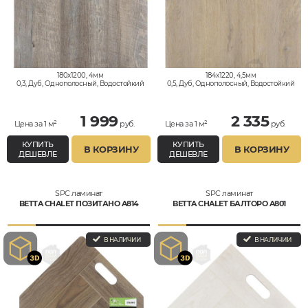
180x1200, 4мм
184x1220, 4,5мм
0,3, Дуб, Однополосный, Водостойкий
0,5, Дуб, Однополосный, Водостойкий
1 999
2 335
Цена за 1 м²
руб.
Цена за 1 м²
руб.
КУПИТЬ
КУПИТЬ
В КОРЗИНУ
В КОРЗИНУ
ДЕШЕВЛЕ
ДЕШЕВЛЕ
SPC ламинат
SPC ламинат
BETTA CHALET ПОЗИТАНО A814
BETTA CHALET БАЛТОРО A801
В НАЛИЧИИ
В НАЛИЧИИ