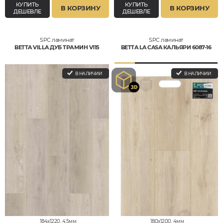
КУПИТЬ
КУПИТЬ
В КОРЗИНУ
В КОРЗИНУ
ДЕШЕВЛЕ
ДЕШЕВЛЕ
SPC ламинат
SPC ламинат
BETTA VILLA ДУБ ТРАМИН V115
BETTA LA CASA КАЛЬЯРИ 6087-16
В НАЛИЧИИ
В НАЛИЧИИ
184x1220, 4,5мм
180x1200, 4мм