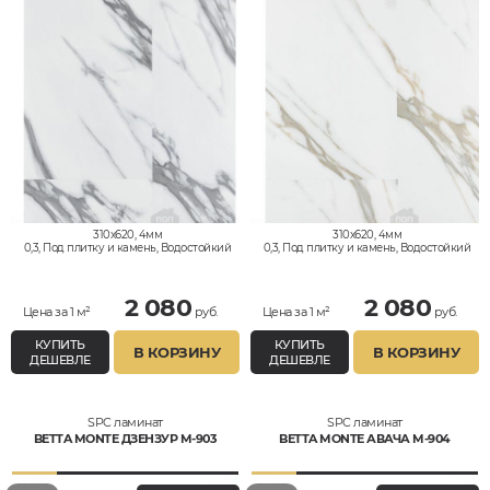
310x620, 4мм
310x620, 4мм
0,3, Под плитку и камень, Водостойкий
0,3, Под плитку и камень, Водостойкий
2 080
2 080
Цена за 1 м²
руб.
Цена за 1 м²
руб.
КУПИТЬ
КУПИТЬ
В КОРЗИНУ
В КОРЗИНУ
ДЕШЕВЛЕ
ДЕШЕВЛЕ
SPC ламинат
SPC ламинат
BETTA MONTE ДЗЕНЗУР M-903
BETTA MONTE АВАЧА M-904