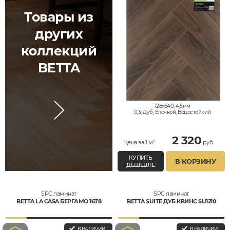
Товары из
других
коллекций
BETTA
128x640, 4,5мм
0,3, Дуб, Елочкой, Водостойкий
2 320
Цена за 1 м²
руб.
КУПИТЬ
В КОРЗИНУ
ДЕШЕВЛЕ
SPC ламинат
SPC ламинат
BETTA LA CASA БЕРГАМО 1678
BETTA SUITE ДУБ КВИНС SU1210
В НАЛИЧИИ
В НАЛИЧИИ