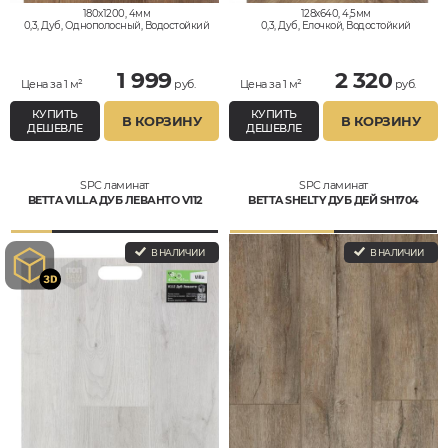
180x1200, 4мм
128x640, 4,5мм
0,3, Дуб, Однополосный, Водостойкий
0,3, Дуб, Елочкой, Водостойкий
1 999
2 320
Цена за 1 м²
руб.
Цена за 1 м²
руб.
КУПИТЬ
КУПИТЬ
В КОРЗИНУ
В КОРЗИНУ
ДЕШЕВЛЕ
ДЕШЕВЛЕ
SPC ламинат
SPC ламинат
BETTA VILLA ДУБ ЛЕВАНТО V112
BETTA SHELTY ДУБ ДЕЙ SH1704
В НАЛИЧИИ
В НАЛИЧИИ