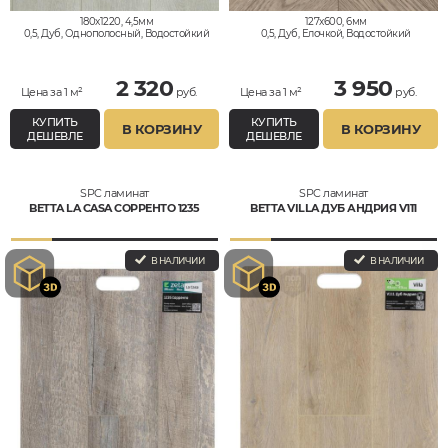
180x1220, 4,5мм
127x600, 6мм
0,5, Дуб, Однополосный, Водостойкий
0,5, Дуб, Елочкой, Водостойкий
2 320
3 950
Цена за 1 м²
руб.
Цена за 1 м²
руб.
КУПИТЬ
КУПИТЬ
В КОРЗИНУ
В КОРЗИНУ
ДЕШЕВЛЕ
ДЕШЕВЛЕ
SPC ламинат
SPC ламинат
BETTA LA CASA СОРРЕНТО 1235
BETTA VILLA ДУБ АНДРИЯ V111
В НАЛИЧИИ
В НАЛИЧИИ