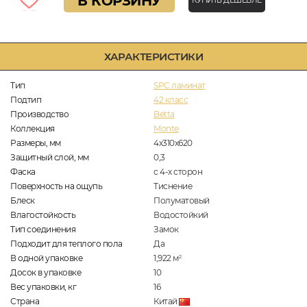
В КОРЗИНУ
КУПИТЬ ДЕШЕВЛЕ
ХАРАКТЕРИСТИКИ
Тип
SPC ламинат
Подтип
42 класс
Производство
Betta
Коллекция
Monte
Размеры, мм
4х310х620
Защитный слой, мм
0,3
Фаска
с 4-х сторон
Поверхность на ощупь
Тиснение
Блеск
Полуматовый
Влагостойкость
Водостойкий
Тип соединения
Замок
Подходит для теплого пола
Да
В одной упаковке
1,922
м
2
Досок в упаковке
10
Вес упаковки, кг
16
Страна
Китай