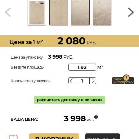
2 080
Цена за 1 м²
РУБ.
3 998
РУБ.
Цена за упаковку
м
2
Введите площадь
Запас
Количество упаковок
на подрезку
рассчитать доставку в регионы
3 998
ВАША ЦЕНА:
РУБ.