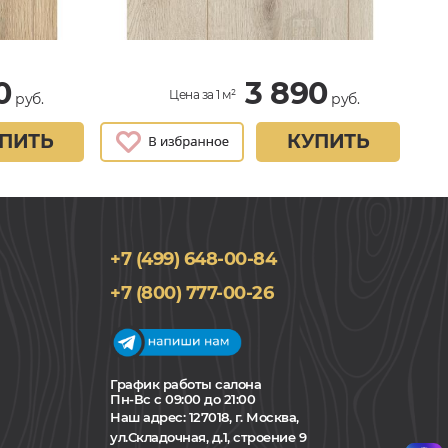
0
3 890
Цена за 1 м²
руб.
руб.
ПИТЬ
КУПИТЬ
+7 (499) 648-00-84
+7 (800) 777-00-26
График работы салона
Пн-Вс с 09:00 до 21:00
Наш адрес:
127018, г. Москва,
ул.Складочная, д.1, строение 9