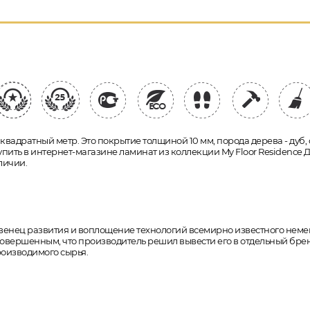
 квадратный метр. Это покрытие толщиной 10 мм, порода дерева - дуб
купить в интернет-магазине ламинат из коллекции My Floor Residence 
личии.
й венец развития и воплощение технологий всемирно известного немец
овершенным, что производитель решил вывести его в отдельный бренд.
роизводимого сырья.