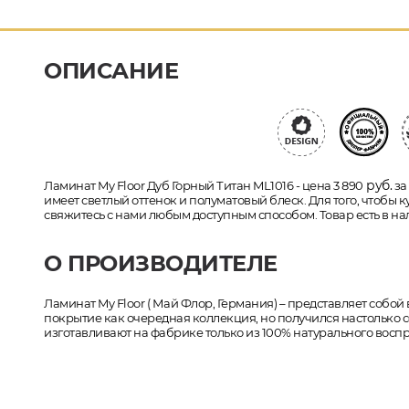
ОПИСАНИЕ
руб.
Ламинат My Floor Дуб Горный Титан ML1016 - цена 3 890
за
имеет светлый оттенок и полуматовый блеск. Для того, чтобы 
свяжитесь с нами любым доступным способом. Товар есть в на
О ПРОИЗВОДИТЕЛЕ
Ламинат My Floor ( Май Флор, Германия) – представляет собо
покрытие как очередная коллекция, но получился настолько с
изготавливают на фабрике только из 100% натурального восп