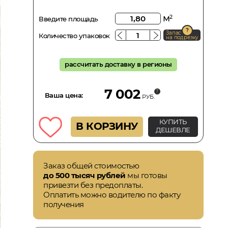
м
2
Введите площадь
Запас
Количество упаковок
на подрезку
рассчитать доставку в регионы
7 002
Ваша цена:
РУБ.
КУПИТЬ
В КОРЗИНУ
ДЕШЕВЛЕ
Заказ общей стоимостью
до 500 тысяч рублей
мы готовы
привезти без предоплаты.
Оплатить можно водителю по факту
получения