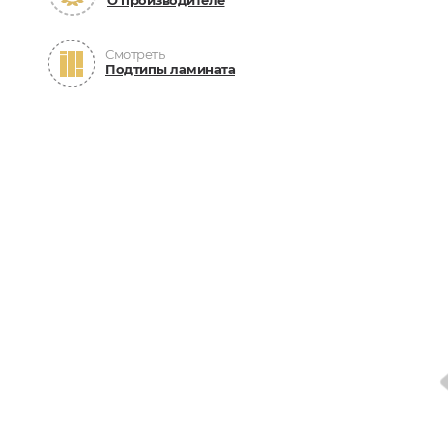
О производителе
Смотреть
Подтипы ламината