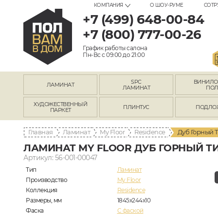
КОМПАНИЯ
О ШОУ-РУМЕ
СОТР
+7 (499) 648-00-84
+7 (800) 777-00-26
График работы салона
Пн-Вс с 09:00 до 21:00
SPC
ВИНИЛ
ЛАМИНАТ
ЛАМИНАТ
ПО
ХУДОЖЕСТВЕННЫЙ
ПЛИНТУС
ПОДЛО
ПАРКЕТ
Главная
Ламинат
My Floor
Residence
Дуб Горный 
ЛАМИНАТ MY FLOOR ДУБ ГОРНЫЙ ТИ
Артикул: 56-001-00047
Тип
Ламинат
Производство
My Floor
Коллекция
Residence
Размеры, мм
1845x244x10
Фаска
C фаской