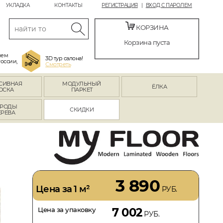
УКЛАДКА
КОНТАКТЫ
РЕГИСТРАЦИЯ
ВХОД С ПАРОЛЕМ
КОРЗИНА
Корзина пуста
яем
3D тур салона!
России,
Смотреть
СИВНАЯ
МОДУЛЬНЫЙ
ЁЛКА
ОСКА
ПАРКЕТ
РОДЫ
СКИДКИ
ЕРЕВА
3 890
Цена за 1 м²
РУБ.
Цена за упаковку
7 002
РУБ.