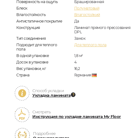
Поверхность на ощупь
Брашированная
Блеск
Полуматовый
Влагостойкость
Влагостойкий
Антистатичное покрытие
Да
Конструкция
Ламинат прямого прессования
DPL
Тип соединения
Замок
Подходит для теплого
Для теплого пола
пола
В одной упаковке
1,8
м
2
Досок в упаковке
4
Вес упаковки, кг
16,2
Страна
Германия
Способ укладки
Укладка ламината
Смотреть
Инструкция по укладке ламината My Floor
Подробнее