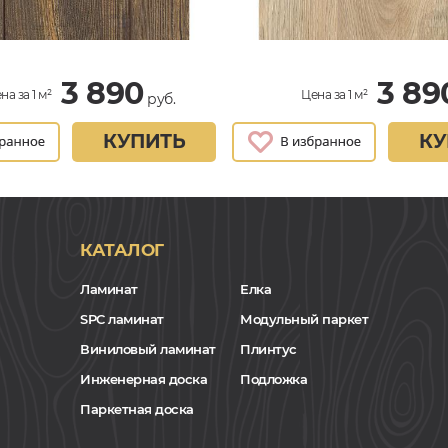
3 890
3 89
на за 1 м²
Цена за 1 м²
руб.
КУПИТЬ
КУ
КАТАЛОГ
Ламинат
Елка
SPC ламинат
Модульный паркет
Виниловый ламинат
Плинтус
Инженерная доска
Подложка
Паркетная доска