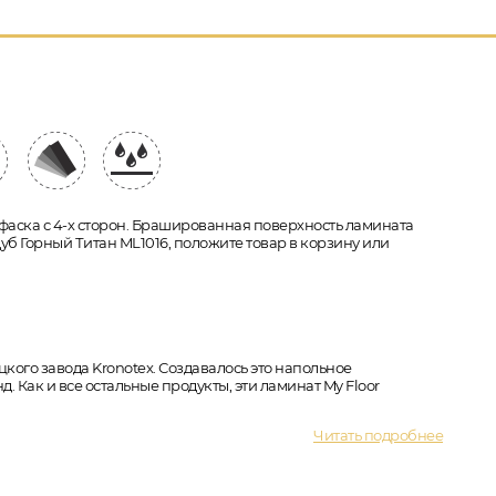
, фаска с 4-х сторон. Брашированная поверхность ламината
Дуб Горный Титан ML1016, положите товар в корзину или
кого завода Kronotex. Создавалось это напольное
 Как и все остальные продукты, эти ламинат My Floor
Читать подробнее