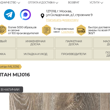
УДНИЧЕСТВО
ОПЛАТА И ДОСТАВКА
ВОЗВРАТ
УСЛУГИ
127018, г. Москва,
ул.Складочная, д.1, строение 9
Написать директору
Более 5000 образцов
Быстро доставл
15 парковочных
в салоне
заказы по всей 
мест.
Смотреть
от 100 производителей
365/7
ОВЫЙ
ИНЖЕНЕРНАЯ
ПАРКЕТНАЯ
МАС
Л
ДОСКА
ДОСКА
Д
ПО
ЖКА
УКЛАДКА И УХОД
ПРОИЗВОДИТЕЛИ
Д
Титан ML1016
ТАН ML1016
В НАЛИЧИИ