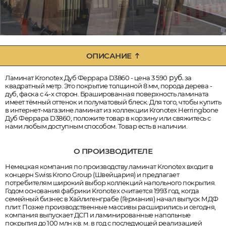
ОПИСАНИЕ
руб.
Ламинат Kronotex Дуб Феррара D3860 - цена 3 590
за
квадратный метр. Это покрытие толщиной 8 мм, порода дерева -
дуб, фаска с 4-х сторон. Брашированная поверхность ламината
имеет тёмный оттенок и полуматовый блеск. Для того, чтобы купить
в интернет-магазине ламинат из коллекции Kronotex Herringbone
Дуб Феррара D3860, положите товар в корзину или свяжитесь с
нами любым доступным способом. Товар есть в наличии.
О ПРОИЗВОДИТЕЛЕ
Немецкая компания по производству ламинат Kronotex входит в
концерн Swiss Krono Group (Швейцария) и предлагает
потребителям широкий выбор коллекций напольного покрытия.
Годом основания фабрики Kronotex считается 1993 год, когда
семейный бизнес в Хайлигенграбе (Германия) начал выпуск МДФ
плит. Позже производственные массивы расширились и сегодня,
компания выпускает ДСП и ламинированные напольные
покрытия до 100 млн кв. м. в год с последующей реализацией