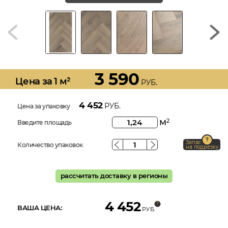
3 590
Цена за 1 м²
РУБ.
4 452
РУБ.
Цена за упаковку
м
2
Введите площадь
Запас
Количество упаковок
на подрезку
рассчитать доставку в регионы
4 452
ВАША ЦЕНА:
РУБ.