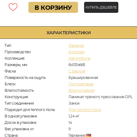
В КОРЗИНУ
КУПИТЬ ДЕШЕВЛЕ
ХАРАКТЕРИСТИКИ
Тип
Ламинат
Производство
Kronotex
Коллекция
Herringbone
Размеры, мм
8х133х665
Фаска
C фаской
Поверхность на ощупь
Брашированная
Блеск
Полуматовый
Влагостойкость
Влагостойкий
Конструкция
Ламинат прямого прессования DPL
Тип соединения
Замок
Подходит для теплого пола
Для теплого пола
В одной упаковке
1,24
м
2
Досок в упаковке
14
Вес упаковки, кг
9
Страна
Германия