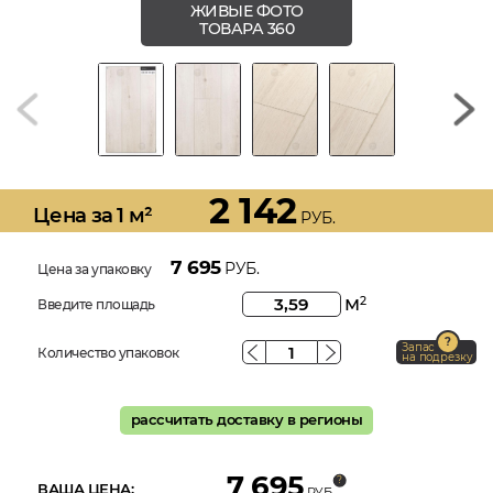
ЖИВЫЕ ФОТО
ТОВАРА 360
2 142
Цена за 1 м²
РУБ.
7 695
РУБ.
Цена за упаковку
м
2
Введите площадь
Запас
Количество упаковок
на подрезку
рассчитать доставку в регионы
7 695
ВАША ЦЕНА:
РУБ.