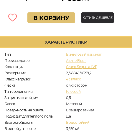
В КОРЗИНУ
КУПИТЬ ДЕШЕВЛЕ
ХАРАКТЕРИСТИКИ
Тип
Виниловый ламинат
Производство
Alpine Floor
Коллекция
Grand Sequoia LVT
Размеры, мм
2,5х184,15х1219,2
Класс нагрузки
43 класс
Фаска
с 4-х сторон
Тип соединения
Клеевой
Защитный слой, мм
0,5
Блеск
Матовый
Поверхность на ощупь
Брашированная
Подходит для теплого пола
Да
Влагостойкость
Водостойкий
В одной упаковке
3,592
м
2