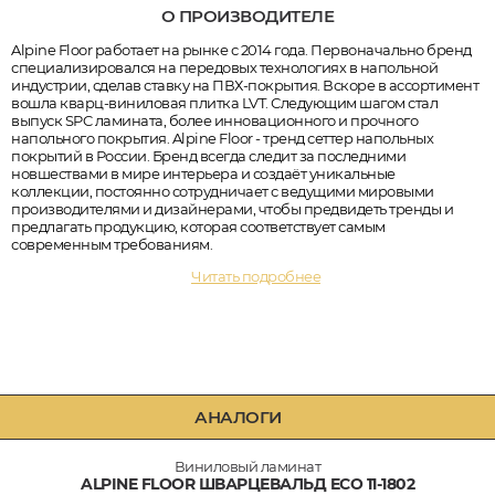
О ПРОИЗВОДИТЕЛЕ
Alpine Floor работает на рынке с 2014 года. Первоначально бренд
специализировался на передовых технологиях в напольной
индустрии, сделав ставку на ПВХ-покрытия. Вскоре в ассортимент
вошла кварц-виниловая плитка LVT. Следующим шагом стал
выпуск SPC ламината, более инновационного и прочного
напольного покрытия. Alpine Floor - тренд сеттер напольных
покрытий в России. Бренд всегда следит за последними
новшествами в мире интерьера и создаёт уникальные
коллекции, постоянно сотрудничает с ведущими мировыми
производителями и дизайнерами, чтобы предвидеть тренды и
предлагать продукцию, которая соответствует самым
современным требованиям.
Читать подробнее
АНАЛОГИ
Виниловый ламинат
ALPINE FLOOR ШВАРЦЕВАЛЬД ECO 11-1802