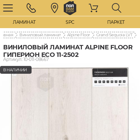
ЛАМИНАТ
SPC
ПАРКЕТ
лавная
Виниловый ламинат
Alpine Floor
Grand Sequoia LVT
ВИНИЛОВЫЙ ЛАМИНАТ ALPINE FLOOR
ГИПЕРИОН ECO 11-2502
Артикул: 10-011-08667
В НАЛИЧИИ