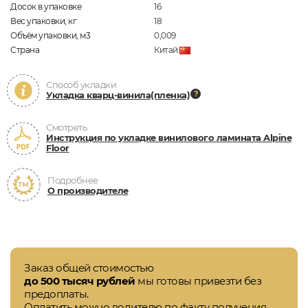
Досок в упаковке
16
Вес упаковки, кг
18
Объём упаковки, м3
0,009
Страна
Китай
Способ укладки
Укладка кварц-винила(пленка)
Смотреть
Инструкция по укладке винилового ламината Alpine
Floor
Подробнее
О производителе
Заказ общей стоимостью
до 500 тысяч рублей
мы готовы привезти без
предоплаты.
Оплатить можно водителю по факту получения