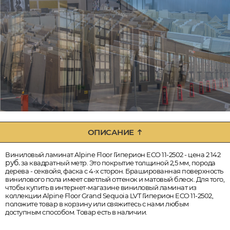
ОПИСАНИЕ
Виниловый ламинат Alpine Floor Гиперион ECO 11-2502 - цена 2 142
руб.
за квадратный метр. Это покрытие толщиной 2,5 мм, порода
дерева - секвойя, фаска с 4-х сторон. Брашированная поверхность
винилового пола имеет светлый оттенок и матовый блеск. Для того,
чтобы купить в интернет-магазине виниловый ламинат из
коллекции Alpine Floor Grand Sequoia LVT Гиперион ECO 11-2502,
положите товар в корзину или свяжитесь с нами любым
доступным способом. Товар есть в наличии.