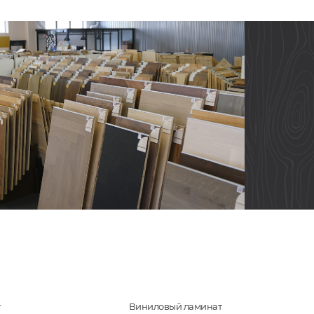
т
Виниловый ламинат