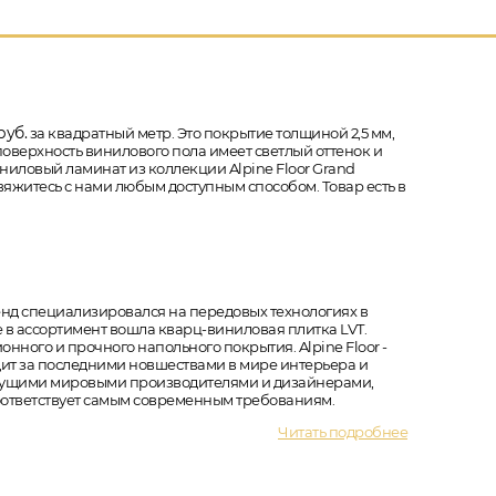
руб.
за квадратный метр. Это покрытие толщиной 2,5 мм,
поверхность винилового пола имеет светлый оттенок и
иниловый ламинат из коллекции Alpine Floor Grand
свяжитесь с нами любым доступным способом. Товар есть в
ренд специализировался на передовых технологиях в
 в ассортимент вошла кварц-виниловая плитка LVT.
ного и прочного напольного покрытия. Alpine Floor -
едит за последними новшествами в мире интерьера и
ведущими мировыми производителями и дизайнерами,
соответствует самым современным требованиям.
Читать подробнее