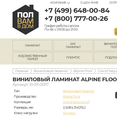
КОМПАНИЯ
О ШОУ-РУМЕ
СОТР
+7 (499) 648-00-84
+7 (800) 777-00-26
График работы салона
Пн-Вс с 09:00 до 21:00
SPC
ВИНИЛ
ЛАМИНАТ
ЛАМИНАТ
ПО
ХУДОЖЕСТВЕННЫЙ
ПЛИНТУС
ПОДЛО
ПАРКЕТ
Главная
Виниловый ламинат
Alpine Floor
Grand Sequ
ВИНИЛОВЫЙ ЛАМИНАТ ALPINE FLOOR 
Артикул: 10-011-00117
Тип
Виниловый ламинат
Производство
Alpine Floor
Коллекция
Grand Sequoia LVT
Размеры, мм
2,5х184,15х1219,2
Класс нагрузки
43 класс