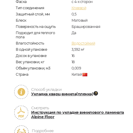
Фаска
с 4-х сторон
Тип соединения
Клеевой
Защитный слой, мм
0,5
Блеск
Матовый
Поверхность на ощупь
Брашированная
Подходит для теплого
Да
пола
Влагостойкость
Водостойкий
В одной упаковке
3,592
м
2
Досок в упаковке
16
Вес упаковки, кг
18
Объём упаковки, м3
0,009
Страна
Китай
Способ укладки
Укладка кварц-винила(пленка)
Смотреть
Инструкция по укладке винилового ламината
Alpine Floor
Подробнее