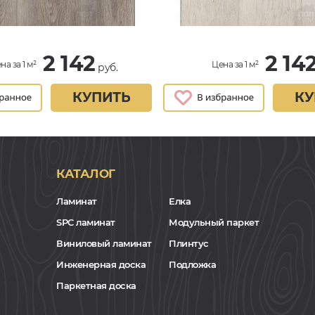
2 142
2 14
на за 1 м²
Цена за 1 м²
руб.
КУПИТЬ
КУ
КАТАЛОГ
Ламинат
Елка
SPC ламинат
Модульный паркет
Виниловый ламинат
Плинтус
Инженерная доска
Подложка
Паркетная доска