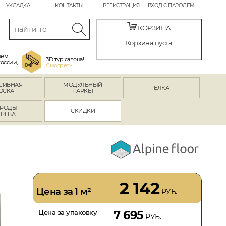
УКЛАДКА
КОНТАКТЫ
РЕГИСТРАЦИЯ
ВХОД С ПАРОЛЕМ
КОРЗИНА
Корзина пуста
яем
3D тур салона!
России,
Смотреть
СИВНАЯ
МОДУЛЬНЫЙ
ЁЛКА
ОСКА
ПАРКЕТ
РОДЫ
СКИДКИ
ЕРЕВА
2 142
Цена за 1 м²
РУБ.
Цена за упаковку
7 695
РУБ.