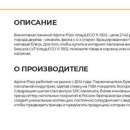
ОПИСАНИЕ
Виниловый ламинат Alpine Floor Клауд ECO 11-1502 - цена 2 142
порода дерева - секвойя, фаска с 4-х сторон. Брашированная 
матовый блеск. Для того, чтобы купить в интернет-магазине в
Sequoia LVT Клауд ECO 11-1502, положите товар в корзину или 
наличии.
О ПРОИЗВОДИТЕЛЕ
Alpine Floor работает на рынке с 2014 года. Первоначально б
напольной индустрии, сделав ставку на ПВХ-покрытия. Вскоре
Следующим шагом стал выпуск SPC ламината, более инновацион
тренд сеттер напольных покрытий в России. Бренд всегда сл
создаёт уникальные коллекции, постоянно сотрудничает с 
чтобы предвидеть тренды и предлагать продукцию, которая 