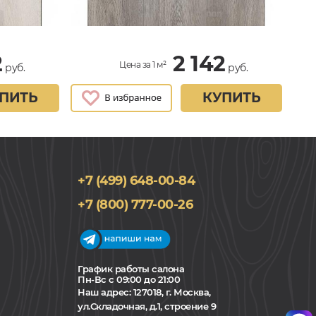
2
2 142
Цена за 1 м²
руб.
руб.
ПИТЬ
КУПИТЬ
+7 (499) 648-00-84
+7 (800) 777-00-26
График работы салона
Пн-Вс с 09:00 до 21:00
Наш адрес:
127018, г. Москва,
ул.Складочная, д.1, строение 9