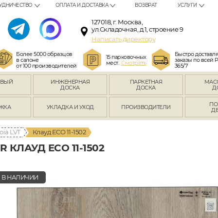
УДНИЧЕСТВО
ОПЛАТА И ДОСТАВКА
ВОЗВРАТ
УСЛУГИ
127018, г. Москва,
ул.Складочная, д.1, строение 9
Написать директору
Более 5000 образцов
Быстро доставл
15 парковочных
в салоне
заказы по всей 
мест.
Смотреть
от 100 производителей
365/7
ОВЫЙ
ИНЖЕНЕРНАЯ
ПАРКЕТНАЯ
МАС
Л
ДОСКА
ДОСКА
Д
ПО
ЖКА
УКЛАДКА И УХОД
ПРОИЗВОДИТЕЛИ
Д
oia LVT
Клауд ECO 11-1502
КЛАУД ECO 11-1502
В НАЛИЧИИ