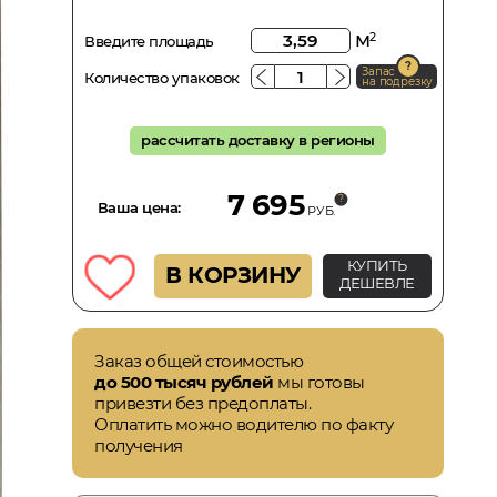
м
2
Введите площадь
Запас
Количество упаковок
на подрезку
рассчитать доставку в регионы
7 695
Ваша цена:
РУБ.
КУПИТЬ
В КОРЗИНУ
ДЕШЕВЛЕ
Заказ общей стоимостью
до 500 тысяч рублей
мы готовы
привезти без предоплаты.
Оплатить можно водителю по факту
получения