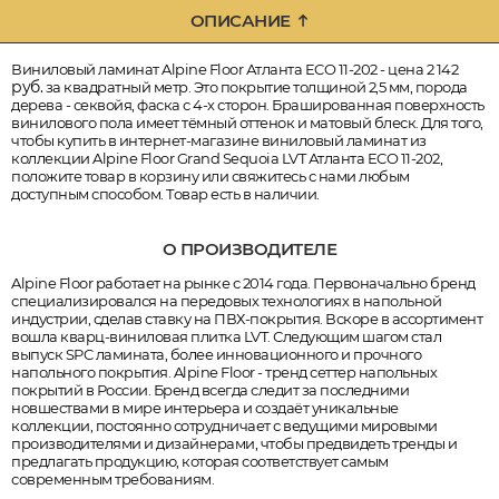
ОПИСАНИЕ
Виниловый ламинат Alpine Floor Атланта ECO 11-202 - цена 2 142
руб.
за квадратный метр. Это покрытие толщиной 2,5 мм, порода
дерева - секвойя, фаска с 4-х сторон. Брашированная поверхность
винилового пола имеет тёмный оттенок и матовый блеск. Для того,
чтобы купить в интернет-магазине виниловый ламинат из
коллекции Alpine Floor Grand Sequoia LVT Атланта ECO 11-202,
положите товар в корзину или свяжитесь с нами любым
доступным способом. Товар есть в наличии.
О ПРОИЗВОДИТЕЛЕ
Alpine Floor работает на рынке с 2014 года. Первоначально бренд
специализировался на передовых технологиях в напольной
индустрии, сделав ставку на ПВХ-покрытия. Вскоре в ассортимент
вошла кварц-виниловая плитка LVT. Следующим шагом стал
выпуск SPC ламината, более инновационного и прочного
напольного покрытия. Alpine Floor - тренд сеттер напольных
покрытий в России. Бренд всегда следит за последними
новшествами в мире интерьера и создаёт уникальные
коллекции, постоянно сотрудничает с ведущими мировыми
производителями и дизайнерами, чтобы предвидеть тренды и
предлагать продукцию, которая соответствует самым
современным требованиям.