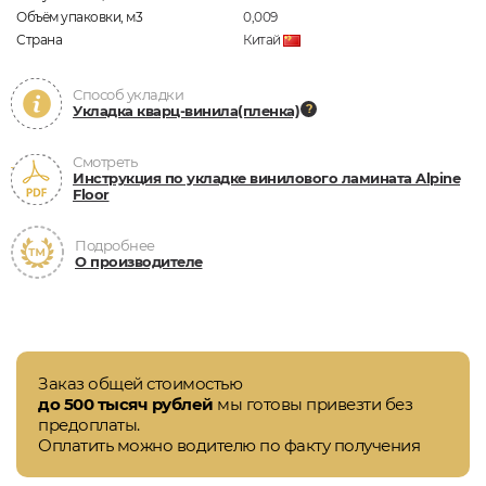
Объём упаковки, м3
0,009
Страна
Китай
Способ укладки
Укладка кварц-винила(пленка)
Смотреть
Инструкция по укладке винилового ламината Alpine
Floor
Подробнее
О производителе
Заказ общей стоимостью
до 500 тысяч рублей
мы готовы привезти без
предоплаты.
Оплатить можно водителю по факту получения