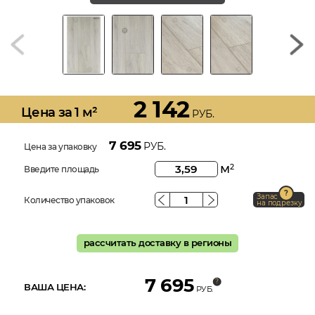
2 142
Цена за 1 м²
РУБ.
7 695
РУБ.
Цена за упаковку
м
2
Введите площадь
Запас
Количество упаковок
на подрезку
рассчитать доставку в регионы
7 695
ВАША ЦЕНА:
РУБ.