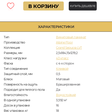
В КОРЗИНУ
КУПИТЬ ДЕШЕВЛЕ
ХАРАКТЕРИСТИКИ
Тип
Виниловый ламинат
Производство
Alpine Floor
Коллекция
Grand Sequoia LVT
Размеры, мм
2,5х184,15х1219,2
Класс нагрузки
43 класс
Фаска
с 4-х сторон
Тип соединения
Клеевой
Защитный слой, мм
0,5
Блеск
Матовый
Поверхность на ощупь
Брашированная
Подходит для теплого пола
Да
Влагостойкость
Водостойкий
В одной упаковке
3,592
м
2
Досок в упаковке
16
Вес упаковки, кг
18