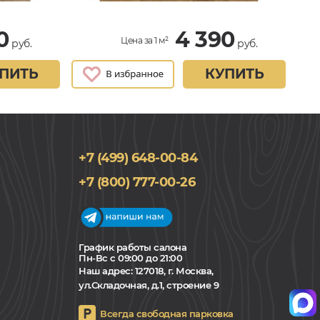
0
4 390
Цена за 1 м²
руб.
руб.
ПИТЬ
КУПИТЬ
+7 (499) 648-00-84
+7 (800) 777-00-26
График работы салона
Пн-Вс с 09:00 до 21:00
Наш адрес:
127018, г. Москва,
ул.Складочная, д.1, строение 9
Всегда свободная парковка