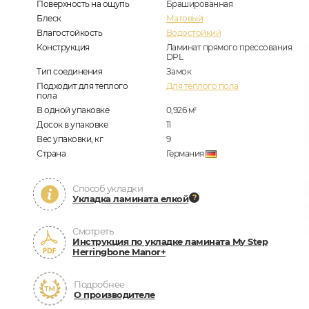
Поверхность на ощупь
Брашированная
Блеск
Матовый
Влагостойкость
Водостойкий
Конструкция
Ламинат прямого прессования
DPL
Тип соединения
Замок
Подходит для теплого
Для теплого пола
пола
В одной упаковке
0,926
м
2
Досок в упаковке
11
Вес упаковки, кг
9
Страна
Германия
Способ укладки
Укладка ламината елкой
Смотреть
Инструкция по укладке ламината My Step
Herringbone Manor+
Подробнее
О производителе