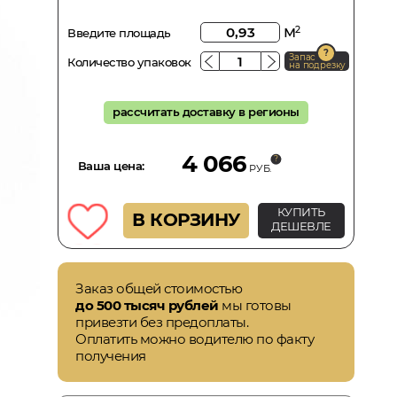
м
2
Введите площадь
Запас
Количество упаковок
на подрезку
рассчитать доставку в регионы
4 066
Ваша цена:
РУБ.
КУПИТЬ
В КОРЗИНУ
ДЕШЕВЛЕ
Заказ общей стоимостью
до 500 тысяч рублей
мы готовы
привезти без предоплаты.
Оплатить можно водителю по факту
получения