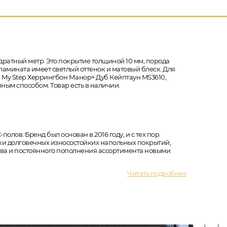
дратный метр. Это покрытие толщиной 10 мм, порода
 ламината имеет светлый оттенок и матовый блеск. Для
и My Step Херрингбон Манор+ Дуб Кейптаун MS3610,
ным способом. Товар есть в наличии.
полов. Бренд был основан в 2016 году, и с тех пор
ки долговечных износостойких напольных покрытий,
тва и постоянного пополнения ассортимента новыми
Читать подробнее