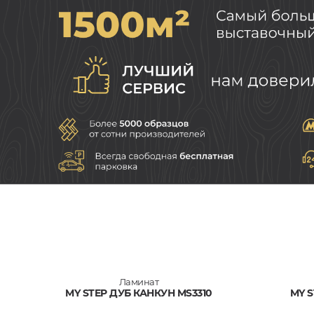
Ламинат
MY STEP ДУБ КАНКУН MS3310
MY S