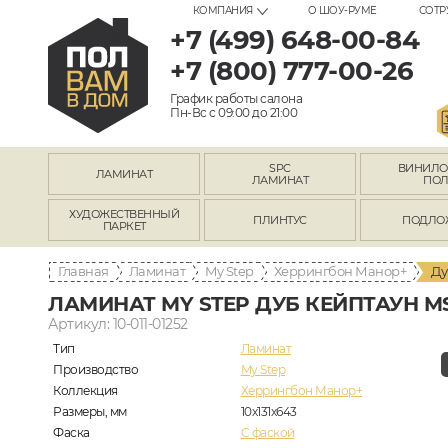
КОМПАНИЯ
О ШОУ-РУМЕ
СОТР
+7 (499) 648-00-84
+7 (800) 777-00-26
График работы салона
Пн-Вс с 09:00 до 21:00
SPC
ВИНИЛ
ЛАМИНАТ
ЛАМИНАТ
ПО
ХУДОЖЕСТВЕННЫЙ
ПЛИНТУС
ПОДЛО
ПАРКЕТ
Главная
Ламинат
My Step
Херрингбон Манор+
Ду
ЛАМИНАТ MY STEP ДУБ КЕЙПТАУН MS
Артикул: 10-011-01252
Тип
Ламинат
Производство
My Step
Коллекция
Херрингбон Манор+
Размеры, мм
10х131х643
Фаска
C фаской