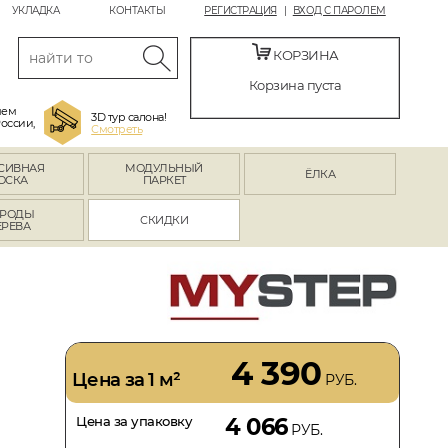
УКЛАДКА
КОНТАКТЫ
РЕГИСТРАЦИЯ
ВХОД С ПАРОЛЕМ
КОРЗИНА
Корзина пуста
яем
3D тур салона!
России,
Смотреть
СИВНАЯ
МОДУЛЬНЫЙ
ЁЛКА
ОСКА
ПАРКЕТ
РОДЫ
СКИДКИ
ЕРЕВА
4 390
Цена за 1 м²
РУБ.
Цена за упаковку
4 066
РУБ.