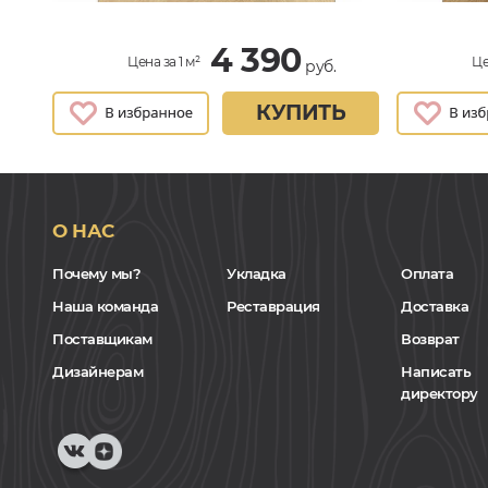
4 390
Цена за 1 м²
Це
руб.
КУПИТЬ
О НАС
Почему мы?
Укладка
Оплата
Наша команда
Реставрация
Доставка
Поставщикам
Возврат
Дизайнерам
Написать
директору