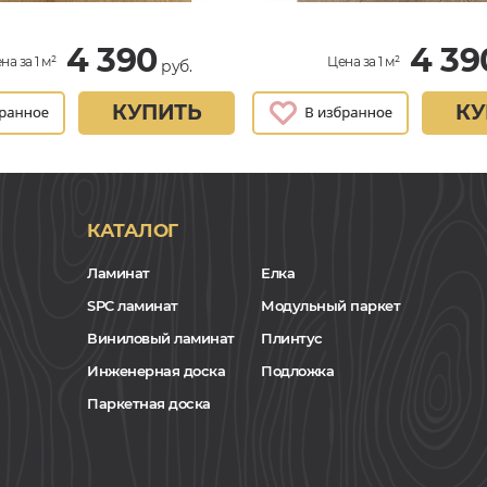
4 390
4 39
на за 1 м²
Цена за 1 м²
руб.
КУПИТЬ
КУ
КАТАЛОГ
Ламинат
Елка
SPC ламинат
Модульный паркет
Виниловый ламинат
Плинтус
Инженерная доска
Подложка
Паркетная доска