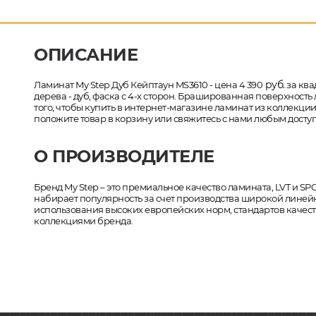
ОПИСАНИЕ
руб.
Ламинат My Step Дуб Кейптаун MS3610 - цена 4 390
за ква
дерева - дуб, фаска с 4-х сторон. Брашированная поверхность
того, чтобы купить в интернет-магазине ламинат из коллекци
положите товар в корзину или свяжитесь с нами любым доступ
О ПРОИЗВОДИТЕЛЕ
Бренд My Step – это премиальное качество ламината, LVT и SPC-
набирает популярность за счет производства широкой линей
использования высоких европейских норм, стандартов качес
коллекциями бренда.