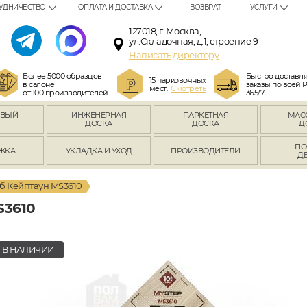
УДНИЧЕСТВО
ОПЛАТА И ДОСТАВКА
ВОЗВРАТ
УСЛУГИ
127018, г. Москва,
ул.Складочная, д.1, строение 9
Написать директору
Более 5000 образцов
Быстро доставл
15 парковочных
в салоне
заказы по всей 
мест.
Смотреть
от 100 производителей
365/7
ОВЫЙ
ИНЖЕНЕРНАЯ
ПАРКЕТНАЯ
МАС
Л
ДОСКА
ДОСКА
Д
ПО
ЖКА
УКЛАДКА И УХОД
ПРОИЗВОДИТЕЛИ
Д
б Кейптаун MS3610
3610
В НАЛИЧИИ