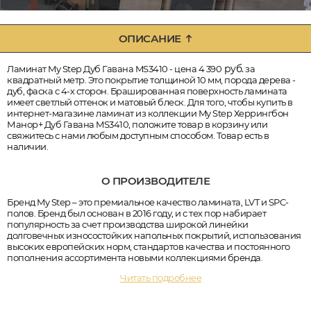
ОПИСАНИЕ
руб.
Ламинат My Step Дуб Гавана MS3410 - цена 4 390
за
квадратный метр. Это покрытие толщиной 10 мм, порода дерева -
дуб, фаска с 4-х сторон. Брашированная поверхность ламината
имеет светлый оттенок и матовый блеск. Для того, чтобы купить в
интернет-магазине ламинат из коллекции My Step Херрингбон
Манор+ Дуб Гавана MS3410, положите товар в корзину или
свяжитесь с нами любым доступным способом. Товар есть в
наличии.
О ПРОИЗВОДИТЕЛЕ
Бренд My Step – это премиальное качество ламината, LVT и SPC-
полов. Бренд был основан в 2016 году, и с тех пор набирает
популярность за счет производства широкой линейки
долговечных износостойких напольных покрытий, использования
высоких европейских норм, стандартов качества и постоянного
пополнения ассортимента новыми коллекциями бренда.
Читать подробнее