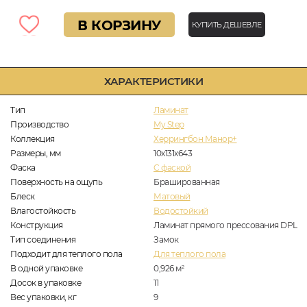
В КОРЗИНУ
КУПИТЬ ДЕШЕВЛЕ
ХАРАКТЕРИСТИКИ
Тип
Ламинат
Производство
My Step
Коллекция
Херрингбон Манор+
Размеры, мм
10х131х643
Фаска
C фаской
Поверхность на ощупь
Брашированная
Блеск
Матовый
Влагостойкость
Водостойкий
Конструкция
Ламинат прямого прессования DPL
Тип соединения
Замок
Подходит для теплого пола
Для теплого пола
В одной упаковке
0,926
м
2
Досок в упаковке
11
Вес упаковки, кг
9