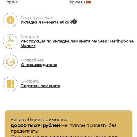
Страна
Германия
Способ укладки
Укладка ламината елкой
Смотреть
Инструкция по укладке ламината My Step Herringbone
Manor+
Подробнее
О производителе
Смотреть
Подтипы ламината
Заказ общей стоимостью
до 500 тысяч рублей
мы готовы привезти без
предоплаты.
Оплатить можно водителю по факту получения