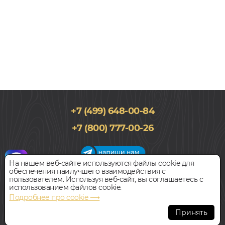
+7 (499) 648-00-84
131x643, 10мм
+7 (800) 777-00-26
32 класс, Дуб, Елочкой, Водостойкий
4 390
руб.
Цена за 1 м²
На нашем веб-сайте используются файлы cookie для
обеспечения наилучшего взаимодействия с
График работы салона
пользователем. Используя веб-сайт, вы соглашаетесь с
БЫСТРЫЙ ЗАКАЗ
КУПИТЬ
Пн-Вс с 09:00 до 21:00
использованием файлов cookie.
Наш адрес:
127018, г. Москва,
Подробнее про cookie ⟶
ул.Складочная, д.1, строение 9
Ламинат
Принять
MY STEP ДУБ СУРИН MS3510
Всегда свободная парковка